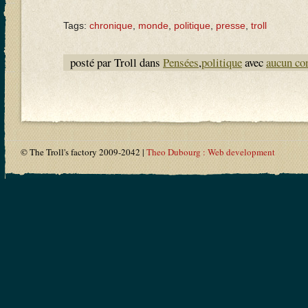
Tags:
chronique
,
monde
,
politique
,
presse
,
troll
posté par Troll dans
Pensées
,
politique
avec
aucun co
© The Troll's factory 2009-2042 |
Theo Dubourg : Web development