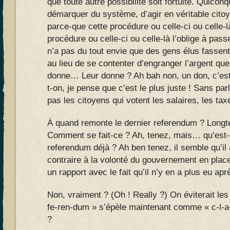
que toute autre possibilité soit fortuite. Quicon
démarquer du système, d’agir en véritable citoy
parce-que cette procédure ou celle-ci ou celle-l
procédure ou celle-ci ou celle-là l’oblige à pass
n’a pas du tout envie que des gens élus fassent
au lieu de se contenter d’engranger l’argent que
donne… Leur donne ? Ah bah non, un don, c’est v
t-on, je pense que c’est le plus juste ! Sans par
pas les citoyens qui votent les salaires, les ta
À quand remonte le dernier referendum ? Longt
Comment se fait-ce ? Ah, tenez, mais… qu’est-c
referendum déjà ? Ah ben tenez, il semble qu’il
contraire à la volonté du gouvernement en pla
un rapport avec le fait qu’il n’y en a plus eu apr
Non, vraiment ? (Oh ! Really ?) On éviterait le
fe-ren-dum » s’épèle maintenant comme « c-l-a-
?