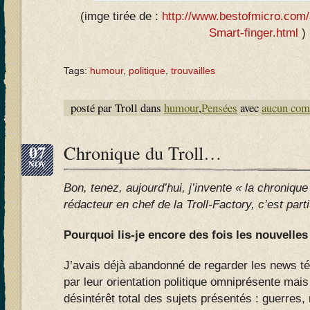
(imge tirée de :
http://www.bestofmicro.com/
Smart-finger.html
)
Tags:
humour
,
politique
,
trouvailles
posté par Troll dans
humour
,
Pensées
avec
aucun com
07
Chronique du Troll…
NOV
Bon, tenez, aujourd’hui, j’invente « la chronique
rédacteur en chef de la Troll-Factory, c’est parti
Pourquoi lis-je encore des fois les nouvelles
J’avais déjà abandonné de regarder les news t
par leur orientation politique omniprésente mai
désintérêt total des sujets présentés : guerres,