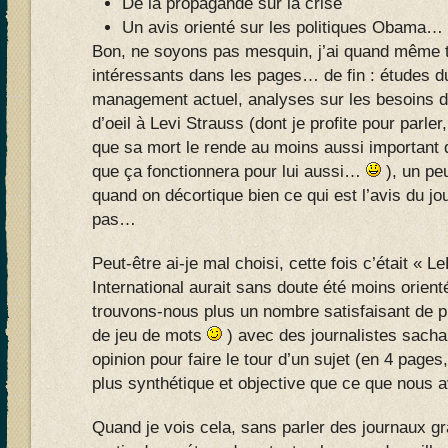
De la propagande sur la crise
Un avis orienté sur les politiques Obama…
Bon, ne soyons pas mesquin, j’ai quand même t
intéressants dans les pages… de fin : études
management actuel, analyses sur les besoins d
d’oeil à Levi Strauss (dont je profite pour parl
que sa mort le rende au moins aussi important
que ça fonctionnera pour lui aussi…
), un peu
quand on décortique bien ce qui est l’avis du jou
pas…
Peut-être ai-je mal choisi, cette fois c’était « L
International aurait sans doute été moins orien
trouvons-nous plus un nombre satisfaisant de p
de jeu de mots
) avec des journalistes sacha
opinion pour faire le tour d’un sujet (en 4 pages
plus synthétique et objective que ce que nous
Quand je vois cela, sans parler des journaux grat