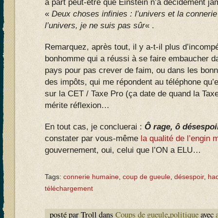
à part peut-être que Einstein n’a décidément jama
«
Deux choses infinies : l’univers et la conner
l’univers, je ne suis pas sûr
« .
Remarquez, après tout, il y a-t-il plus d’incom
bonhomme qui a réussi à se faire embaucher dan
pays pour pas crever de faim, ou dans les bon
des impôts, qui me répondent au téléphone qu’e
sur la CET / Taxe Pro (ça date de quand la Taxe
mérite réflexion…
En tout cas, je concluerai :
Ô rage, ô désespoi
constater par vous-même
la qualité de l’engin 
gouvernement, oui, celui que l’ON a ELU…
Tags:
connerie humaine
,
coup de gueule
,
désespoir
,
ha
téléchargement
posté par Troll dans
Coups de gueule
,
politique
avec