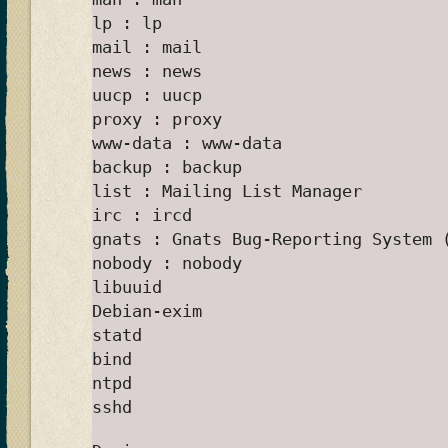
lp : lp
mail : mail
news : news
uucp : uucp
proxy : proxy
www-data : www-data
backup : backup
list : Mailing List Manager
irc : ircd
gnats : Gnats Bug-Reporting System 
nobody : nobody
libuuid
Debian-exim
statd
bind
ntpd
sshd