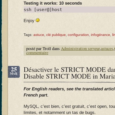
Testing it works: 10 seconds
ssh [user@]host
Enjoy
Tags:
astuce
,
clé publique
,
configuration
,
infogérance
,
l
posté par Troll dans
Administration serveur
,
astuces
,
commentaire
25
Désactiver le STRICT MODE da
MAR
Disable STRICT MODE in Mar
For English readers, see the translated artic
French part.
MySQL, c’est bien, c’est gratuit, c’est open, t
limites, et notamment un tas de bugs.