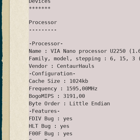
Devices
*******
Processor
---------
-Processor-
Name : VIA Nano processor U2250 (1.
Family, model, stepping : 6, 15, 3 
Vendor : CentaurHauls
-Configuration-
Cache Size : 1024kb
Frequency : 1595,00MHz
BogoMIPS : 3191,00
Byte Order : Little Endian
-Features-
FDIV Bug : yes
HLT Bug : yes
F00F Bug : yes