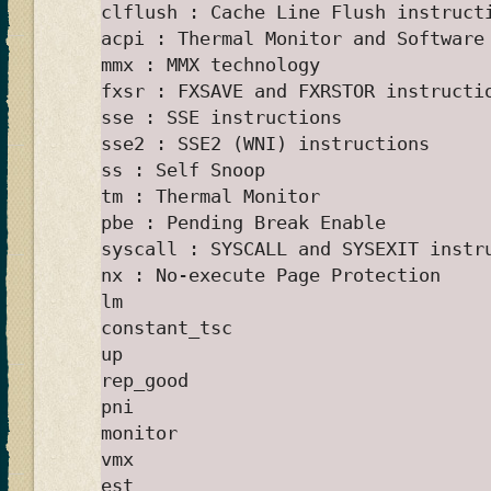
clflush : Cache Line Flush instruct
acpi : Thermal Monitor and Software
mmx : MMX technology
fxsr : FXSAVE and FXRSTOR instructi
sse : SSE instructions
sse2 : SSE2 (WNI) instructions
ss : Self Snoop
tm : Thermal Monitor
pbe : Pending Break Enable
syscall : SYSCALL and SYSEXIT instr
nx : No-execute Page Protection
lm
constant_tsc
up
rep_good
pni
monitor
vmx
est