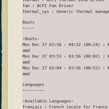
fan : ACPI Fan Driver
thermal_sys : Generic thermal manag
Boots
-----
-Boots-
Mon Dec 27 03:58 - 04:22 (00:24) : 
amd
Mon Dec 27 03:53 - 03:56 (00:02) : 
amd
Mon Dec 27 03:04 - 03:56 (00:52) : 
amd
Languages
---------
-Available Languages-
français : French locale for France