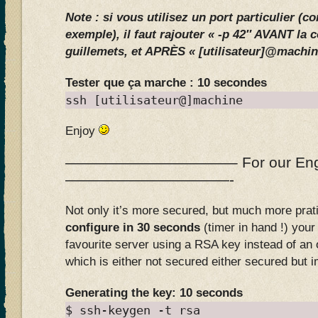
Note : si vous utilisez un port particulier (c
exemple), il faut rajouter « -p 42″ AVANT l
guillemets, et APRÈS « [utilisateur]@machine
Tester que ça marche : 10 secondes
ssh [utilisateur@]machine
Enjoy
———————————– For our Englis
———————————-
Not only it’s more secured, but much more prati
configure in 30 seconds
(timer in hand !) you
favourite server using a RSA key instead of an
which is either not secured either secured but 
Generating the key: 10 seconds
$ ssh-keygen -t rsa