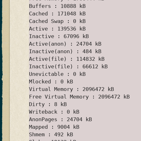
Buffers : 10888 kB
Cached : 171048 kB
Cached Swap : 0 kB
Active : 139536 kB
Inactive : 67096 kB
Active(anon) : 24704 kB
Inactive(anon) : 484 kB
Active(file) : 114832 kB
Inactive(file) : 66612 kB
Unevictable : 0 kB
Mlocked : 0 kB
Virtual Memory : 2096472 kB
Free Virtual Memory : 2096472 kB
Dirty : 8 kB
Writeback : 0 kB
AnonPages : 24704 kB
Mapped : 9004 kB
Shmem : 492 kB