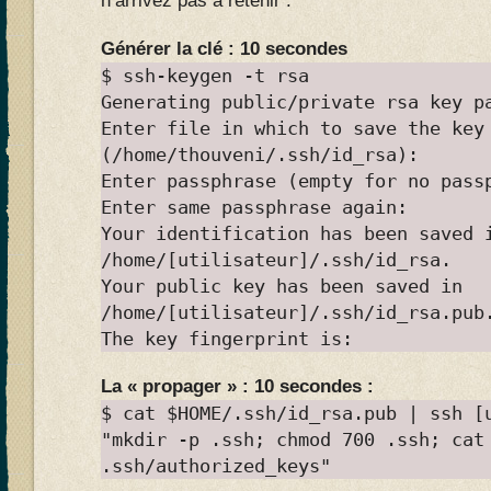
n’arrivez pas à retenir :
Générer la clé : 10 secondes
$ ssh-keygen -t rsa
Generating public/private rsa key p
Enter file in which to save the key
(/home/thouveni/.ssh/id_rsa):
Enter passphrase (empty for no pass
Enter same passphrase again:
Your identification has been saved 
/home/[utilisateur]/.ssh/id_rsa.
Your public key has been saved in
/home/[utilisateur]/.ssh/id_rsa.pub
The key fingerprint is:
La « propager » : 10 secondes :
$ cat $HOME/.ssh/id_rsa.pub | ssh [
"mkdir -p .ssh; chmod 700 .ssh; cat
.ssh/authorized_keys"