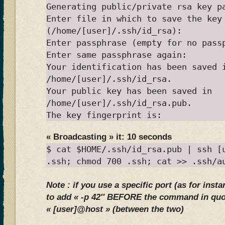
Generating public/private rsa key p
Enter file in which to save the key
(/home/[user]/.ssh/id_rsa):
Enter passphrase (empty for no pass
Enter same passphrase again:
Your identification has been saved 
/home/[user]/.ssh/id_rsa.
Your public key has been saved in
/home/[user]/.ssh/id_rsa.pub.
The key fingerprint is:
« Broadcasting » it: 10 seconds
$ cat $HOME/.ssh/id_rsa.pub | ssh [
.ssh; chmod 700 .ssh; cat >> .ssh/a
Note : if you use a specific port (as for inst
to add « -p 42″ BEFORE the command in qu
« [user]@host » (between the two)