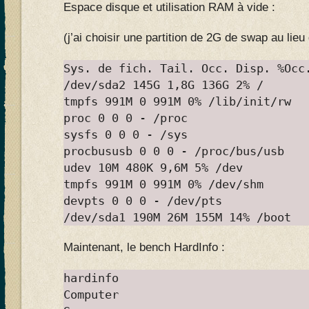
Espace disque et utilisation RAM à vide :
(j’ai choisir une partition de 2G de swap au lie
Sys. de fich. Tail. Occ. Disp. %Occ
/dev/sda2 145G 1,8G 136G 2% /
tmpfs 991M 0 991M 0% /lib/init/rw
proc 0 0 0 - /proc
sysfs 0 0 0 - /sys
procbususb 0 0 0 - /proc/bus/usb
udev 10M 480K 9,6M 5% /dev
tmpfs 991M 0 991M 0% /dev/shm
devpts 0 0 0 - /dev/pts
/dev/sda1 190M 26M 155M 14% /boot
Maintenant, le bench HardInfo :
hardinfo
Computer