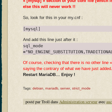
« [mysql] » section of your conf file (which 
else this will never work !!
So, look for this in your my.cnf :
[mysql]
And add this line just after it :
sql_mode
="NO_ENGINE_SUBSTITUTION,TRADITIONA
Of course, checking that there is no other line 
saying the contrary of what we have just added
Restart MariaDB… Enjoy !
Tags:
debian
,
mariadb
,
server
,
strict_mode
posté par Troll dans
Administration serveur
avec
auc