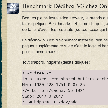
26
Benchmark Dédibox V3 chez Onl
DÉC
Bon, en pleine installation serveur, je prends
faire quelques Benchmarks, et je me dis que ç
certains d’avoir les résultats (surtout ceux qui h
La dédibox V3 est fraichement installée, rien n
paquet supplémentaire si ce n’est le logiciel h
pour le benchmark.
Tout d’abord, hdparm (débits disque) :
*:~# free -m
total used free shared buffers cach
Mem: 1980 228 1751 0 87 85
-/+ buffers/cache: 55 1924
Swap: 2047 0 2047
*:~# hdparm -t /dev/sda