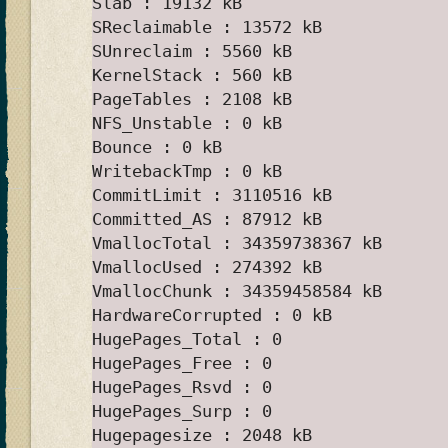
Slab : 19132 kB
SReclaimable : 13572 kB
SUnreclaim : 5560 kB
KernelStack : 560 kB
PageTables : 2108 kB
NFS_Unstable : 0 kB
Bounce : 0 kB
WritebackTmp : 0 kB
CommitLimit : 3110516 kB
Committed_AS : 87912 kB
VmallocTotal : 34359738367 kB
VmallocUsed : 274392 kB
VmallocChunk : 34359458584 kB
HardwareCorrupted : 0 kB
HugePages_Total : 0
HugePages_Free : 0
HugePages_Rsvd : 0
HugePages_Surp : 0
Hugepagesize : 2048 kB