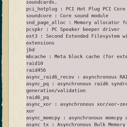
soundcards.
pci_hotplug : PCI Hot Plug PCI Core
soundcore : Core sound module
snd_page_alloc : Memory allocator f
pcspkr : PC Speaker beeper driver
ext3 : Second Extended Filesystem w
extensions
jbd
mbcache : Meta block cache (for ext
raid10
raid456
async_raid6_recov : asynchronous RA
async_pq : asynchronous raid6 syndr
generation/validation
raid6_pq
async_xor : asynchronous xor/xor-ze
xor
async_memcpy : asynchronous memcpy 
async_tx : Asynchronous Bulk Memory