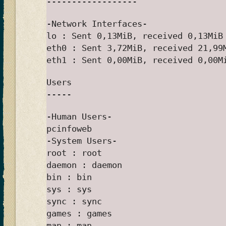
------------------
-Network Interfaces-
lo : Sent 0,13MiB, received 0,13MiB
eth0 : Sent 3,72MiB, received 21,99
eth1 : Sent 0,00MiB, received 0,00M
Users
-----
-Human Users-
pcinfoweb
-System Users-
root : root
daemon : daemon
bin : bin
sys : sys
sync : sync
games : games
man : man