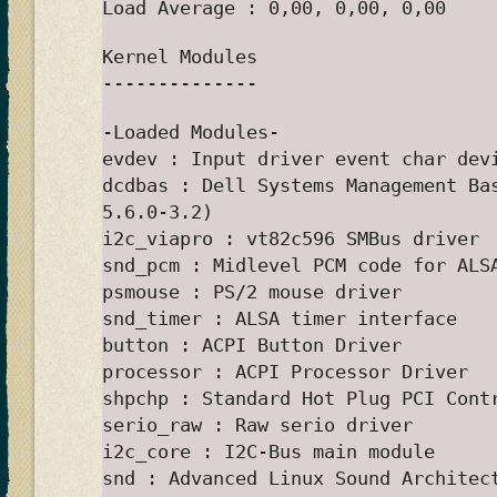
Load Average : 0,00, 0,00, 0,00
Kernel Modules
--------------
-Loaded Modules-
evdev : Input driver event char dev
dcdbas : Dell Systems Management Ba
5.6.0-3.2)
i2c_viapro : vt82c596 SMBus driver
snd_pcm : Midlevel PCM code for ALS
psmouse : PS/2 mouse driver
snd_timer : ALSA timer interface
button : ACPI Button Driver
processor : ACPI Processor Driver
shpchp : Standard Hot Plug PCI Cont
serio_raw : Raw serio driver
i2c_core : I2C-Bus main module
snd : Advanced Linux Sound Architec