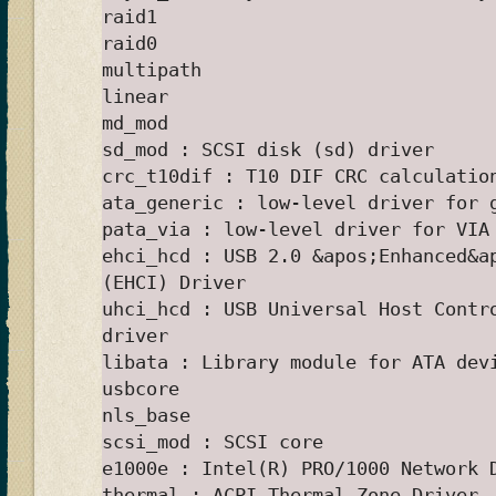
raid1
raid0
multipath
linear
md_mod
sd_mod : SCSI disk (sd) driver
crc_t10dif : T10 DIF CRC calculatio
ata_generic : low-level driver for 
pata_via : low-level driver for VIA
ehci_hcd : USB 2.0 &apos;Enhanced&a
(EHCI) Driver
uhci_hcd : USB Universal Host Contr
driver
libata : Library module for ATA dev
usbcore
nls_base
scsi_mod : SCSI core
e1000e : Intel(R) PRO/1000 Network 
thermal : ACPI Thermal Zone Driver