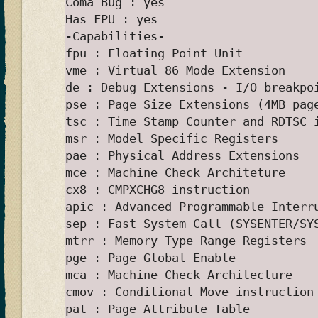
Coma Bug : yes
Has FPU : yes
-Capabilities-
fpu : Floating Point Unit
vme : Virtual 86 Mode Extension
de : Debug Extensions - I/O breakpo
pse : Page Size Extensions (4MB pag
tsc : Time Stamp Counter and RDTSC 
msr : Model Specific Registers
pae : Physical Address Extensions
mce : Machine Check Architeture
cx8 : CMPXCHG8 instruction
apic : Advanced Programmable Interr
sep : Fast System Call (SYSENTER/SY
mtrr : Memory Type Range Registers
pge : Page Global Enable
mca : Machine Check Architecture
cmov : Conditional Move instruction
pat : Page Attribute Table