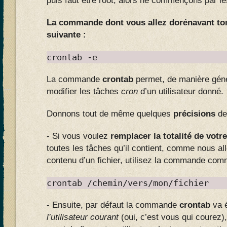
puis faut être root, alors ne commençons par les
La commande dont vous allez dorénavant to
suivante :
crontab -e
La commande
crontab
permet, de manière génér
modifier les tâches
cron
d’un utilisateur donné.
Donnons tout de même quelques
précisions
de
- Si vous voulez
remplacer la totalité de votr
toutes les tâches qu’il contient, comme nous all
contenu d’un fichier, utilisez la commande com
crontab /chemin/vers/mon/fichier
- Ensuite, par défaut la commande
crontab
va 
l’utilisateur courant
(oui, c’est vous qui courez)