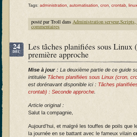
Tags:
administration
,
automatisation
,
cron
,
crontab
,
linu
posté par Troll dans
Administration serveur
,
Scripts,
commentaires
24
Les tâches planifiées sous Linux (
DÉC
première approche
Mise à jour :
La deuxième partie de ce guide sur
intitulée
Tâches planifiées sous Linux (cron, c
est dorénavant disponible ici :
Tâches planifiée
crontab) : Seconde approche
.
Article original :
Salut la compagnie,
Aujourd’hui, et malgré les touffes de poils que l
la journée en se battant avec le fameux vilain
c