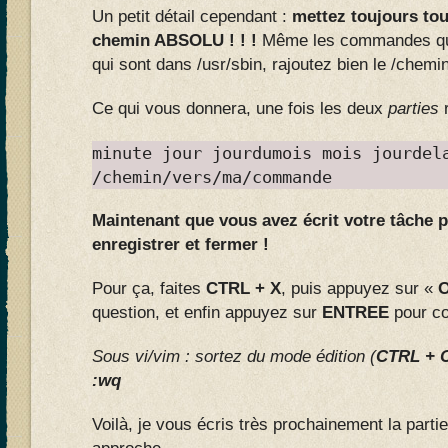
Un petit détail cependant :
mettez toujours to
chemin ABSOLU ! ! !
Même les commandes qui 
qui sont dans /usr/sbin, rajoutez bien le /chemi
Ce qui vous donnera, une fois les deux
parties
r
minute jour jourdumois mois jourdel
/chemin/vers/ma/commande
Maintenant que vous avez écrit votre tâche pla
enregistrer et fermer !
Pour ça, faites
CTRL + X
, puis appuyez sur «
question, et enfin appuyez sur
ENTREE
pour co
S
ous vi/vim : sortez du mode édition (
CTRL + 
:wq
Voilà, je vous écris très prochainement la parti