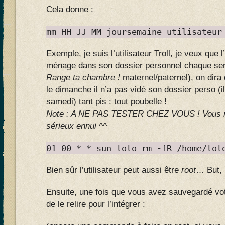
Cela donne :
mm HH JJ MM joursemaine utilisateur
Exemple, je suis l’utilisateur Troll, je veux que l
ménage dans son dossier personnel chaque sem
Range ta chambre !
maternel/paternel), on dira 
le dimanche il n’a pas vidé son dossier perso (il
samedi) tant pis : tout poubelle !
Note : A NE PAS TESTER CHEZ VOUS ! Vous ris
sérieux ennui ^^
01 00 * * sun toto rm -fR /home/tot
Bien sûr l’utilisateur peut aussi être
root
… But, 
Ensuite, une fois que vous avez sauvegardé votre
de le relire pour l’intégrer :