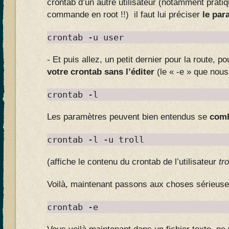
crontab d’un autre utilisateur (notamment prati
commande en root !!) il faut lui préciser
le par
crontab -u user
- Et puis allez, un petit dernier pour la route, p
votre crontab sans l’éditer
(le « -e » que nous 
crontab -l
Les paramètres peuvent bien entendus se
com
crontab -l -u troll
(affiche le contenu du crontab de l’utilisateur
tro
Voilà, maintenant passons aux choses sérieus
crontab -e