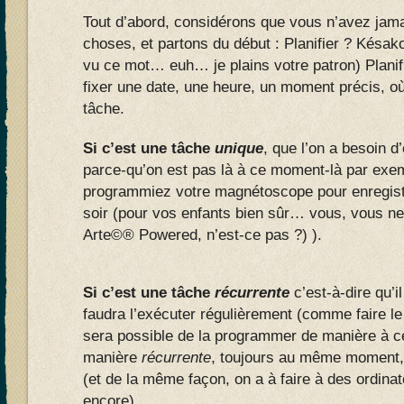
Tout d’abord, considérons que vous n’avez jama
choses, et partons du début : Planifier ? Késak
vu ce mot… euh… je plains votre patron) Planifie
fixer une date, une heure, un moment précis, où
tâche.
Si c’est une tâche
unique
, que l’on a besoin d
parce-qu’on est pas là à ce moment-là par ex
programmiez votre magnétoscope pour enregistr
soir (pour vos enfants bien sûr… vous, vous ne
Arte©® Powered, n’est-ce pas ?) ).
Si c’est une tâche
récurrente
c’est-à-dire qu’il
faudra l’exécuter régulièrement (comme faire le
sera possible de la programmer de manière à ce
manière
récurrente
, toujours au même moment,
(et de la même façon, on a à faire à des ordina
encore).