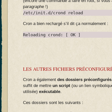
(encore une commande à faire en root, si vous 
paragraphe !)
/etc/init.d/crond reload
Cron a bien rechargé s’il dit ça normalement :
Reloading crond: [ OK ]
LES AUTRES FICHIERS PRÉCONFIGURÉ
Cron a également
des dossiers préconfigurés
suffit de mettre
un script
(ou un lien symbolique
utilisée)
exécutable
.
Ces dossiers sont les suivants :