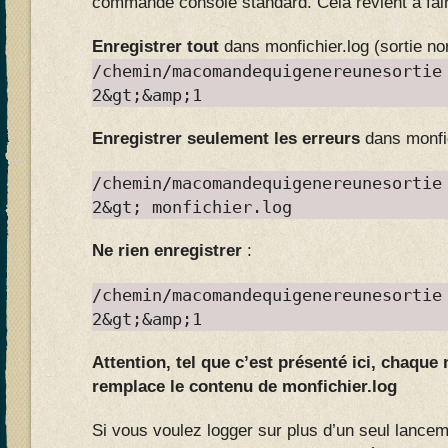
commande console standard. Cela revient à fai
Enregistrer tout
dans monfichier.log (sortie no
/chemin/macomandequigenereunesortie
2&gt;&amp;1
Enregistrer seulement les erreurs
dans monfic
/chemin/macomandequigenereunesortie
2&gt; monfichier.log
Ne rien enregistrer
:
/chemin/macomandequigenereunesortie
2&gt;&amp;1
Attention, tel que c’est présenté ici, chaque
remplace le contenu de monfichier.log
Si vous voulez logger sur plus d’un seul lance