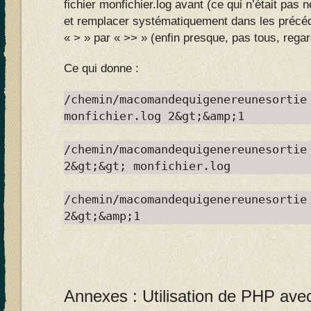
fichier monfichier.log avant (ce qui n’était pa
et remplacer systématiquement dans les préc
« > » par « >> » (enfin presque, pas tous, rega
Ce qui donne :
/chemin/macomandequigenereunesortie
monfichier.log 2&gt;&amp;1
/chemin/macomandequigenereunesortie
2&gt;&gt; monfichier.log
/chemin/macomandequigenereunesortie
2&gt;&amp;1
Annexes : Utilisation de PHP a