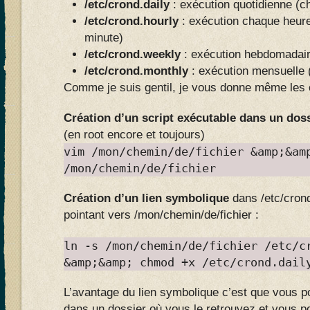
/
etc/crond.daily
: exécution quotidienne (c
/etc/crond.hourly
: exécution chaque heur
minute)
/etc/crond.weekly
: exécution hebdomadair
/etc/crond.monthly
: exécution mensuelle 
Comme je suis gentil, je vous donne même le
Création d’un script exécutable dans un doss
(en root encore et toujours)
vim /mon/chemin/de/fichier &amp;&am
/mon/chemin/de/fichier
Création d’un lien symbolique
dans /etc/crond
pointant vers /mon/chemin/de/fichier :
ln -s /mon/chemin/de/fichier /etc/c
&amp;&amp; chmod +x /etc/crond.dail
L’avantage du lien symbolique c’est que vous p
dans un dossier où vous le retrouvez et vous p