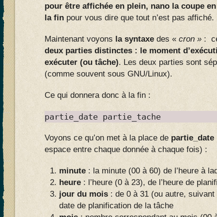
pour être affichée en plein, nano la coupe en
la fin
pour vous dire que tout n’est pas affiché.
Maintenant voyons
la syntaxe
des «
cron »
: ce
deux parties distinctes : le moment d’exécu
exécuter (ou tâche)
. Les deux parties sont sé
(comme souvent sous GNU/Linux).
Ce qui donnera donc à la fin :
partie_date partie_tache
Voyons ce qu’on met à la place de
partie_date
espace entre chaque donnée à chaque fois) :
minute
: la minute (00 à 60) de l’heure à la
heure
: l’heure (0 à 23), de l’heure de plani
jour du mois
: de 0 à 31 (ou autre, suivant 
date de planification de la tâche