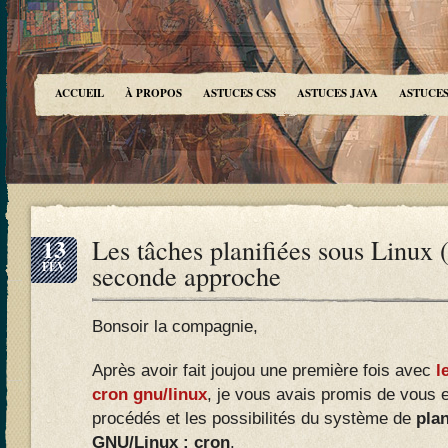
ACCUEIL
À PROPOS
ASTUCES CSS
ASTUCES JAVA
ASTUCES
13
Les tâches planifiées sous Linux (
FÉV
seconde approche
Bonsoir la compagnie,
Après avoir fait joujou une première fois avec
l
cron gnu/linux
, je vous avais promis de vous e
procédés et les possibilités du système de
plan
GNU/Linux : cron
.