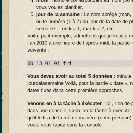
mois
: nombre correspondant au mois (00 à 
vous voulez planifier.
jour de la semaine
: Le nom abrégé (mon, tu
ou le numéro (1 à 7) du jour de la date de pl
semaine : Lundi = 1, mardi = 2, etc…
Voilà, petit exemple, admettons que je veuille e
l’an 2010 à une heure de l’après-midi, la partie 
suivante :
00 13 01 01 fri
Vous devez avoir au total 5 données
: minute
jourdelasemaine Voilà, pour la partie « date »,
dates fixes dans cette première approches.
Venons-en à la tâche à éxécuter
: Ici, rien de
dans une console. Cron lira la tâche à exécute
qu’il le lira de la même manière (enfin presque) 
vous, vous tapez dans la console.