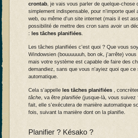
crontab
, je vais vous parler de quelque-chose de
simplement indispensable, pour n’importe quel 
web, ou même d’un site internet (mais il est as
possibilité de mettre des cron sans avoir un dé
:
les tâches planifiées
.
Les tâches planifiées c’est quoi ? Que vous s
Windowsien (bouuuuuuh, bon ok, j’arrête) vous 
mais votre système est capable de faire des c
demandiez, sans que vous n’ayiez quoi que ce s
automatique.
Cela s’appelle
les tâches planifiées
, concrète
tâche
, va être
planifiée
(jusque-là, vous suivez ?
fait, elle s’exécutera de manière automatique soi
fois, suivant la manière dont on la planifie.
Planifier ? Késako ?