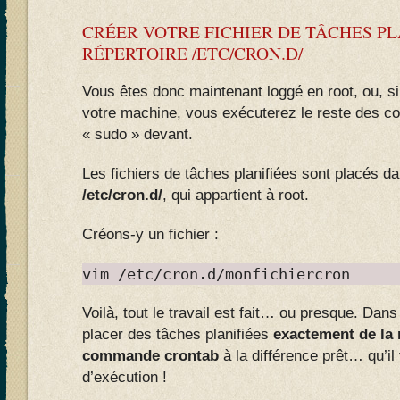
CRÉER VOTRE FICHIER DE TÂCHES PLA
RÉPERTOIRE /ETC/CRON.D/
Vous êtes donc maintenant loggé en root, ou, s
votre machine, vous exécuterez le reste des 
« sudo » devant.
Les fichiers de tâches planifiées sont placés da
/etc/cron.d/
, qui appartient à root.
Créons-y un fichier :
vim /etc/cron.d/monfichiercron
Voilà, tout le travail est fait… ou presque. Dan
placer des tâches planifiées
exactement de la
commande crontab
à la différence prêt… qu’il f
d’exécution !