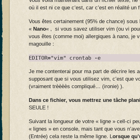
Vous voilà maintenant dans un fichier texte, ne
où il est ni ce que c’est, car c’est en réalité un 
Vous êtes certainement (95% de chance) sous l
«
Nano
« , si vous savez utiliser vim (ou vi po
vous êtes (comme moi) allergiques à nano, je 
magouille :
EDITOR="vim" crontab -e
Je me contenterai pour ma part de décrire les a
supposant que si vous utilisez vim, c’est que 
(vraiment trèèèès compliqué… (ironie) ).
Dans ce fichier, vous mettrez une tâche plani
SEULE !
Suivant la longueur de votre « ligne » cell-ci peu
« lignes » en console, mais tant que vous n’ave
(Entrée) cela reste la même ligne. L
orsque qu’