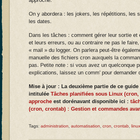
approche.
On y abordera : les jokers, les répétitions, les 
les dates.
Dans les tâches : comment gérer leur sortie et e
et leurs erreurs, ou au contraire ne pas le faire
« mail » du logger. On parlera peut-être égaleme
manuelle des fichiers cron auxquels la comman
pas. Petite note : si vous avez un quelconque 
explications, laissez un comm’ pour demander 
Mise à jour : La deuxième partie de ce guide 
intitulée
Tâches planifiées sous Linux (cron,
approche
est dorénavant disponible ici :
tâc
(cron, crontab) : Gestion et commandes ava
Tags:
administration
,
automatisation
,
cron
,
crontab
,
linu