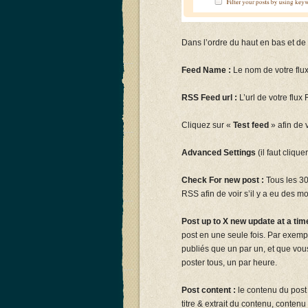
Dans l’ordre du haut en bas et de
Feed Name :
Le nom de votre flux,
RSS Feed url :
L’url de votre fl
Cliquez sur «
Test feed
» afin de v
Advanced Settings
(il faut cliqu
Check For new post :
Tous les 30
RSS afin de voir s’il y a eu des m
Post up to X new update at a time
post en une seule fois. Par exempl
publiés que un par un, et que vou
poster tous, un par heure.
Post content :
le contenu du post 
titre & extrait du contenu, conten