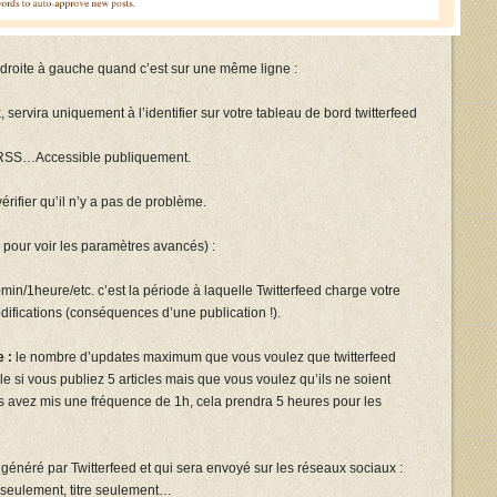
 droite à gauche quand c’est sur une même ligne :
 servira uniquement à l’identifier sur votre tableau de bord twitterfeed
ux RSS…Accessible publiquement.
érifier qu’il n’y a pas de problème.
er pour voir les paramètres avancés) :
min/1heure/etc. c’est la période à laquelle Twitterfeed charge votre
odifications (conséquences d’une publication !).
 :
le nombre d’updates maximum que vous voulez que twitterfeed
e si vous publiez 5 articles mais que vous voulez qu’ils ne soient
s avez mis une fréquence de 1h, cela prendra 5 heures pour les
généré par Twitterfeed et qui sera envoyé sur les réseaux sociaux :
u seulement, titre seulement…