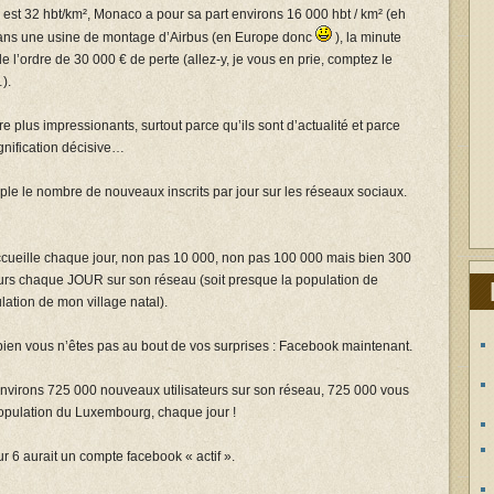
 est 32 hbt/km², Monaco a pour sa part environs 16 000 hbt / km² (eh
dans une usine de montage d’Airbus (en Europe donc
), la minute
e l’ordre de 30 000 € de perte (allez-y, je vous en prie, comptez le
).
re plus impressionants, surtout parce qu’ils sont d’actualité et parce
ignification décisive…
mple le nombre de nouveaux inscrits par jour sur les réseaux sociaux.
ccueille chaque jour, non pas 10 000, non pas 100 000 mais bien 300
eurs chaque JOUR sur son réseau (soit presque la population de
lation de mon village natal).
bien vous n’êtes pas au bout de vos surprises : Facebook maintenant.
nvirons 725 000 nouveaux utilisateurs sur son réseau, 725 000 vous
 population du Luxembourg, chaque jour !
r 6 aurait un compte facebook « actif ».