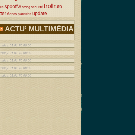
troll
spooffw
tuto
rce
string
sécurité
tter
update
tâches planifiées
ACTU’ MULTIMÉDIA
rsday, 01.01.70 00:00
rsday, 01.01.70 00:00
rsday, 01.01.70 00:00
rsday, 01.01.70 00:00
rsday, 01.01.70 00:00