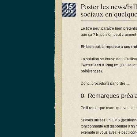
15
Poster les news/bil
sociaux en quelque
MAR
Le titre peut paraître bien préten
que ça ? Et puis on peut vraimen
Eh bien oui, la réponse à ces tro
La solution se trouve dans l’utilis
TwitterFeed & Ping.fm
(Ou Hellot
préférences).
Donc, procédons par ordre…
0. Remarques préal
Petit remarque avant que vous n
Si vous utilisez un CMS (gestionn
fonctionnalité est disponible à
99
exemple si vous avez le petit icôn