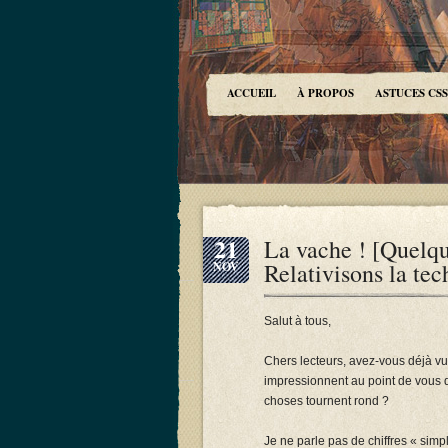
ACCUEIL
À PROPOS
ASTUCES CSS
21
La vache ! [Quelque
Relativisons la tec
NOV
Salut à tous,
Chers lecteurs, avez-vous déjà vu
impressionnent au point de vous d
choses tournent rond ?
Je ne parle pas de chiffres « si