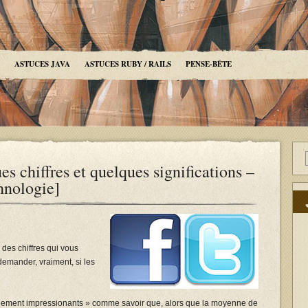
ASTUCES JAVA
ASTUCES RUBY / RAILS
PENSE-BÊTE
s chiffres et quelques significations –
hnologie]
 des chiffres qui vous
emander, vraiment, si les
mplement impressionants » comme savoir que, alors que la moyenne de