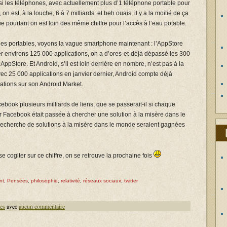
ssi les téléphones, avec actuellement plus d’1 téléphone portable pour
n est, à la louche, 6 à 7 milliards, et beh ouais, il y a la moitié de ça
e pourtant on est loin des même chiffre pour l’accès à l’eau potable.
es portables, voyons la vague smartphone maintenant : l’AppStore
er environs 125 000 applications, on a d’ores-et-déjà dépassé les 300
AppStore. Et Android, s’il est loin derrière en nombre, n’est pas à la
c 25 000 applications en janvier dernier, Android compte déjà
ations sur son Android Market.
ook plusieurs milliards de liens, que se passerait-il si chaque
r Facebook était passée à chercher une solution à la misère dans le
echerche de solutions à la misère dans le monde seraient gagnées
 cogiter sur ce chiffre, on se retrouve la prochaine fois
nt
,
Pensées
,
philosophie
,
relativité
,
réseaux sociaux
,
twitter
es
avec
aucun commentaire