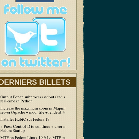
DERNIERS BILLETS
Output Popen subprocess stdout (and stderr) in
real-time in Python
Increase the maximum zoom in Mapnik tiles
server (Apache + mod_tile + renderd) to 19
Installer HubiC sur Fedora 19
« Press Control-D to continue » error message at
Fedora Startup
MTP on Fedora Linux 19 // Le MTP sur Fedora