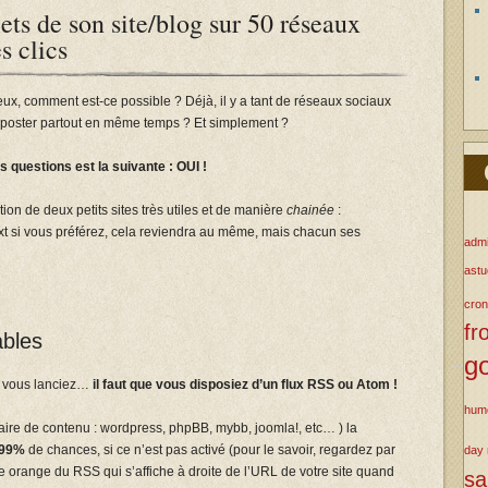
lets de son site/blog sur 50 réseaux
s clics
tieux, comment est-ce possible ? Déjà, il y a tant de réseaux sociaux
t poster partout en même temps ? Et simplement ?
is questions est la suivante : OUI !
ation de deux petits sites très utiles et de manière
chainée
:
xt si vous préférez, cela reviendra au même, mais chacun ses
admi
ast
cron
fr
ables
g
e vous lanciez…
il faut que vous disposiez d’un flux RSS ou Atom !
hum
aire de contenu : wordpress, phpBB, mybb, joomla!, etc… ) la
.99%
de chances, si ce n’est pas activé (pour le savoir, regardez par
day
e orange du RSS qui s’affiche à droite de l’URL de votre site quand
s