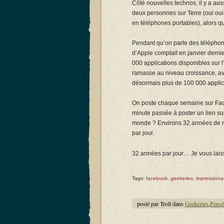
Côté nouvelles technos, il y a au
deux personnes sur Terre (oui oui, o
en téléphones portables), alors qu
Pendant qu’on parle des téléphon
d’Apple comptait en janvier derni
000 applications disponibles sur l’
ramasse au niveau croissance, ave
désormais plus de 100 000 applic
On poste chaque semaine sur Faceb
minute passée à poster un lien su
monde ? Environs 32 années de r
par jour.
32 années par jour… Je vous laisse
Tags:
facebook
,
geekeries
,
impressiona
posté par Troll dans
Geekeries
,
Pensé