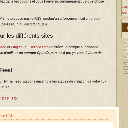
allez dans les options et vous trouverez certainement quelque-chose
sou
twi
 CMS ne propose pas le RSS, quelqu’un a
forcément
fait un plugin
 pelés et un ou deux tondu(s)).
r les différents sites
Thu
Feed
et
Ping.fm
(ou
Hellotxt.com
) et créez un compte sur chaque.
Thu
ble d’utiliser un compte OpenID, pensez à ça, ça vous évitera de
Thu
Thu
rFeed
Thu
r TwitterFeed, suivons ensemble les étapes de création de votre flux
iaux :
 DU FLUX