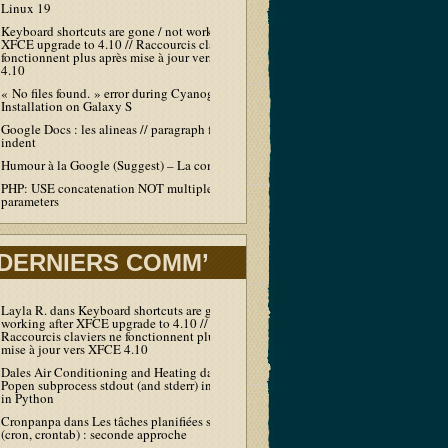
Linux 19
Keyboard shortcuts are gone / not working after
XFCE upgrade to 4.10 // Raccourcis claviers ne
fonctionnent plus après mise à jour vers XFCE
4.10
« No files found. » error during Cyanogen
Installation on Galaxy S
Google Docs : les alineas // paragraph first line
indent
Humour à la Google (Suggest) – La compil’
PHP: USE concatenation NOT multiple echo /
parameters
DERNIERS COMM’
Layla R.
dans
Keyboard shortcuts are gone / not
working after XFCE upgrade to 4.10 //
Raccourcis claviers ne fonctionnent plus après
mise à jour vers XFCE 4.10
Dales Air Conditioning and Heating
dans
Output
Popen subprocess stdout (and stderr) in real-time
in Python
Cronpanpa
dans
Les tâches planifiées sous Linux
(cron, crontab) : seconde approche