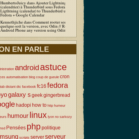
HumbertoJuicy
dans
Ajouter Lightning
(calendrier) à Thunderbird sous Fedora / Add
Ligthtning (calendar) to Thunderbird under
Fedora + Google Calendar
Kennethjiche
dans
Comment rooter son Android
quelque-soit la version, avec Odin // Root your
Android Phone any version using Odin
ON EN PARLE
astuce
android
nistration
cron
uces
automatisation
blog
coup de gueule
fedora
fc16
tab
distant
dtc
facebook
oyo
galaxy s
geek
gingerbread
oogle
hadopi
how to
http
humeur
linux
humour
eurs
lyon
no sarkozy
php
Pensées
politique
nsd
amsung
serveur
server
scripts