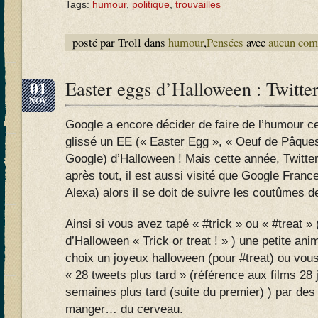
Tags:
humour
,
politique
,
trouvailles
posté par Troll dans
humour
,
Pensées
avec
aucun com
01
Easter eggs d’Halloween : Twitt
NOV
Google a encore décider de faire de l’humour ce
glissé un EE (« Easter Egg », « Oeuf de Pâques
Google) d’Halloween ! Mais cette année, Twitter f
après tout, il est aussi visité que Google Franc
Alexa) alors il se doit de suivre les coutûmes d
Ainsi si vous avez tapé « #trick » ou « #treat »
d’Halloween « Trick or treat ! » ) une petite an
choix un joyeux halloween (pour #treat) ou vous
« 28 tweets plus tard » (référence aux films 28 
semaines plus tard (suite du premier) ) par de
manger… du cerveau.