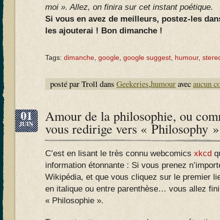
moi ». Allez, on finira sur cet instant poétique.
Si vous en avez de meilleurs, postez-les dan
les ajouterai ! Bon dimanche !
Tags:
dimanche
,
google
,
google suggest
,
humour
,
stere
posté par Troll dans
Geekeries
,
humour
avec
aucun c
01
Amour de la philosophie, ou co
JUIN
vous redirige vers « Philosophy »
C’est en lisant le très connu webcomics
xkcd
qu
information étonnante : Si vous prenez n’importe
Wikipédia, et que vous cliquez sur le premier lien
en italique ou entre parenthèse… vous allez finir
« Philosophie ».