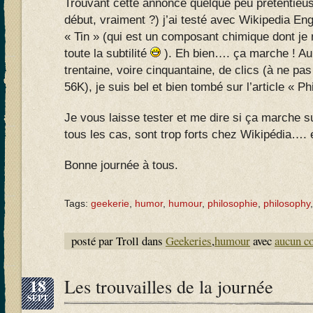
Trouvant cette annonce quelque peu prétentieuse
début, vraiment ?) j’ai testé avec Wikipedia Engli
« Tin » (qui est un composant chimique dont je n’
toute la subtilité
). Eh bien…. ça marche ! Au
trentaine, voire cinquantaine, de clics (à ne pa
56K), je suis bel et bien tombé sur l’article « P
Je vous laisse tester et me dire si ça marche 
tous les cas, sont trop forts chez Wikipédia…. 
Bonne journée à tous.
Tags:
geekerie
,
humor
,
humour
,
philosophie
,
philosophy
posté par Troll dans
Geekeries
,
humour
avec
aucun c
18
Les trouvailles de la journée
SEPT