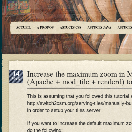
ACCUEIL
À PROPOS
ASTUCES CSS
ASTUCES JAVA
ASTUCES
14
Increase the maximum zoom in Ma
MAR
(Apache + mod_tile + renderd) t
This is assuming that you followed this tutorial a
http://switch2osm.org/serving-tiles/manually-bui
in order to setup your tiles server
If you want to increase the default maximum zoo
do the following: