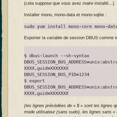
(cela suppose que vous avez
make
installé…)
Installer mono, mono-data et mono-sqlite :
sudo yum install mono-core mono-dat
Exporter la variable de session DBUS comme i
$ dbus-launch --sh-syntax
DBUS_SESSION_BUS_ADDRESS=unix:abstr
XXXX,guid=XXXXXXX
DBUS_SESSION_BUS_PID=1234
$ export
DBUS_SESSION_BUS_ADDRESS=unix:abstr
XXXX,guid=XXXXXXX
(les lignes précédées de « $ » sont les lignes 
mode utilisateur (sans sudo), les lignes sans « 