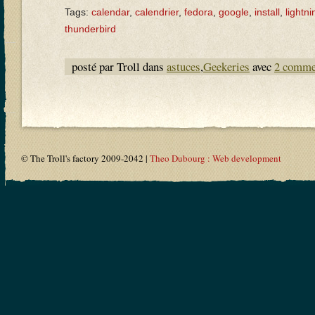
Tags:
calendar
,
calendrier
,
fedora
,
google
,
install
,
lightni
thunderbird
posté par Troll dans
astuces
,
Geekeries
avec
2 comme
© The Troll's factory 2009-2042 |
Theo Dubourg : Web development