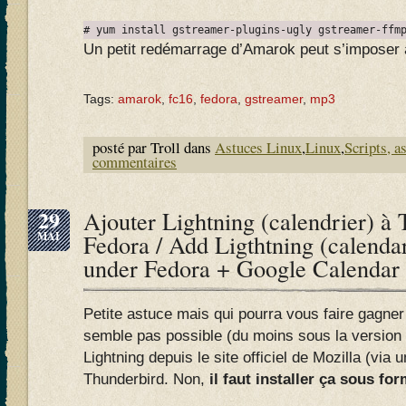
# yum install gstreamer-plugins-ugly gstreamer-ffm
Un petit redémarrage d’Amarok peut s’imposer 
Tags:
amarok
,
fc16
,
fedora
,
gstreamer
,
mp3
posté par Troll dans
Astuces Linux
,
Linux
,
Scripts, a
commentaires
29
Ajouter Lightning (calendrier) à
MAI
Fedora / Add Ligthtning (calenda
under Fedora + Google Calendar
Petite astuce mais qui pourra vous faire gagner
semble pas possible (du moins sous la version 
Lightning depuis le site officiel de Mozilla (via un
Thunderbird. Non,
il faut installer ça sous f