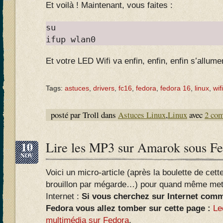
Et voilà ! Maintenant, vous faites :
su
ifup wlan0
Et votre LED Wifi va enfin, enfin, enfin s’allum
Tags:
astuces
,
drivers
,
fc16
,
fedora
,
fedora 16
,
linux
,
wifi
posté par Troll dans
Astuces Linux
,
Linux
avec
2 co
10
Lire les MP3 sur Amarok sous F
NOV
Voici un micro-article (après la boulette de cet
brouillon par mégarde…) pour quand même mettre
Internet :
Si vous cherchez sur Internet comm
Fedora vous allez tomber sur cette page :
Le
multimédia sur Fedora
.