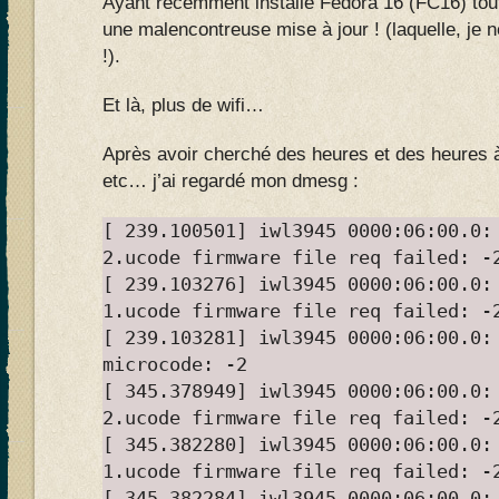
Ayant récemment installé Fedora 16 (FC16) tou
une malencontreuse mise à jour ! (laquelle, je 
!).
Et là, plus de wifi…
Après avoir cherché des heures et des heures 
etc… j’ai regardé mon dmesg :
[ 239.100501] iwl3945 0000:06:00.0:
2.ucode firmware file req failed: -
[ 239.103276] iwl3945 0000:06:00.0:
1.ucode firmware file req failed: -
[ 239.103281] iwl3945 0000:06:00.0:
microcode: -2
[ 345.378949] iwl3945 0000:06:00.0:
2.ucode firmware file req failed: -
[ 345.382280] iwl3945 0000:06:00.0:
1.ucode firmware file req failed: -
[ 345.382284] iwl3945 0000:06:00.0: