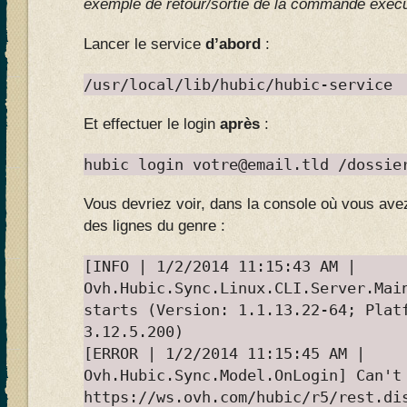
exemple de retour/sortie de la commande exéc
Lancer le service
d’abord
:
/usr/local/lib/hubic/hubic-service
Et effectuer le login
après
:
hubic login
votre@email.tld
/dossier
Vous devriez voir, dans la console où vous avez
des lignes du genre :
[INFO | 1/2/2014 11:15:43 AM |
Ovh.Hubic.Sync.Linux.CLI.Server.Mai
starts (Version: 1.1.13.22-64; Plat
3.12.5.200)
[ERROR | 1/2/2014 11:15:45 AM |
Ovh.Hubic.Sync.Model.OnLogin] Can't
https://ws.ovh.com/hubic/r5/rest.di