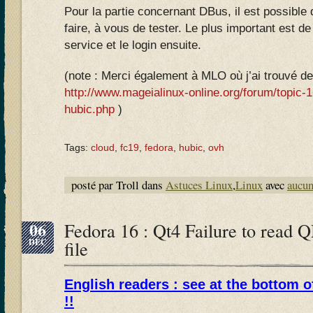
Pour la partie concernant DBus, il est possible
faire, à vous de tester. Le plus important est de
service et le login ensuite.
(note : Merci également à MLO où j’ai trouvé de
http://www.mageialinux-online.org/forum/topic-
hubic.php
)
Tags:
cloud
,
fc19
,
fedora
,
hubic
,
ovh
posté par Troll dans
Astuces Linux
,
Linux
avec
aucu
06
Fedora 16 : Qt4 Failure to re
DÉC
file
English readers : see at the bottom o
!!