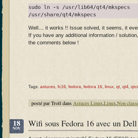
sudo ln -s /usr/lib64/qt4/mkspecs
/usr/share/qt4/mkspecs
Well… it works !! Issue solved, it seems, it ev
If you have any additional information / solution,
the comments below !
Tags:
astuces
,
fc16
,
fedora
,
fedora 16
,
linux
,
qt
,
qt4
,
qtc
posté par Troll dans
Astuces Linux
,
Linux
,
Non class
18
Wifi sous Fedora 16 avec un Dell
NOV