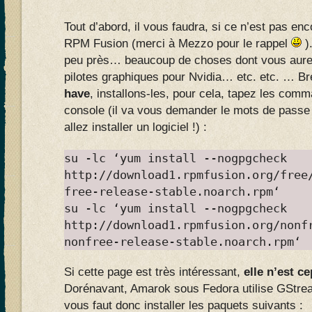
Tout d’abord, il vous faudra, si ce n’est pas enco
RPM Fusion (merci à Mezzo pour le rappel
)
peu près… beaucoup de choses dont vous aure
pilotes graphiques pour Nvidia… etc. etc. … Br
have
, installons-les, pour cela, tapez les co
console (il va vous demander le mots de passe 
allez installer un logiciel !) :
su -lc ‘yum install --nogpgcheck
http://download1.rpmfusion.org/free
free-release-stable.noarch.rpm‘
su -lc ‘yum install --nogpgcheck
http://download1.rpmfusion.org/nonf
nonfree-release-stable.noarch.rpm‘
Si cette page est très intéressant,
elle n’est c
Dorénavant, Amarok sous Fedora utilise GStrea
vous faut donc installer les paquets suivants :