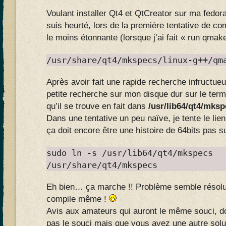
Voulant installer Qt4 et QtCreator sur ma fedora
suis heurté, lors de la première tentative de co
le moins étonnante (lorsque j’ai fait « run qmake
/usr/share/qt4/mkspecs/linux-g++/qm
Après avoir fait une rapide recherche infructueuse
petite recherche sur mon disque dur sur le ter
qu’il se trouve en fait dans
/usr/lib64/qt4/mks
Dans une tentative un peu naïve, je tente le li
ça doit encore être une histoire de 64bits pas s
sudo ln -s /usr/lib64/qt4/mkspecs
/usr/share/qt4/mkspecs
Eh bien… ça marche !! Problème semble résolu,
compile même !
Avis aux amateurs qui auront le même souci,
pas le souci mais que vous avez une autre solu