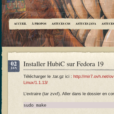
ACCUEIL
À PROPOS
ASTUCES CSS
ASTUCES JAVA
ASTUCES
02
Installer HubiC sur Fedora 19
JAN
Télécharger le .tar.gz ici :
http://mir7.ovh.net/o
Linux/1.1.13/
L’extraire (tar zvxf). Aller dans le dossier en co
sudo make