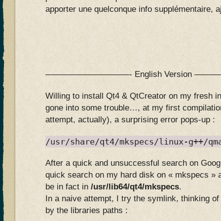
apporter une quelconque info supplémentaire, a
——————————- English Version —
Willing to install Qt4 & QtCreator on my fresh in
gone into some trouble…, at my first compilati
attempt, actually), a surprising error pops-up :
/usr/share/qt4/mkspecs/linux-g++/qm
After a quick and unsuccessful search on Googl
quick search on my hard disk on « mkspecs » an
be in fact in
/usr/lib64/qt4/mkspecs
.
In a naive attempt, I try the symlink, thinking o
by the libraries paths :