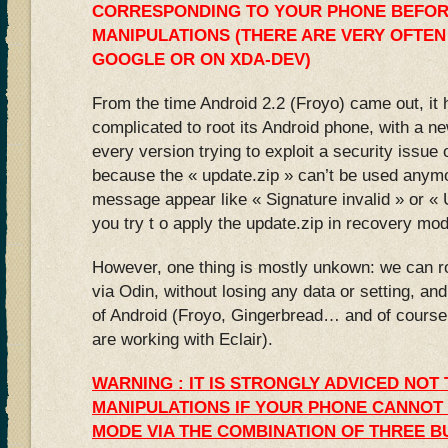
CORRESPONDING TO YOUR PHONE BEFOR
MANIPULATIONS (THERE ARE VERY OFTEN
GOOGLE OR ON XDA-DEV)
From the time Android 2.2 (Froyo) came out, it
complicated to root its Android phone, with a n
every version trying to exploit a security issue
because the « update.zip » can’t be used anymo
message appear like « Signature invalid » or 
you try t o apply the update.zip in recovery mo
However, one thing is mostly unkown: we can ro
via Odin, without losing any data or setting, an
of Android (Froyo, Gingerbread… and of course, 
are working with Eclair).
WARNING : IT IS STRONGLY ADVICED NOT
MANIPULATIONS IF YOUR PHONE CANNOT
MODE VIA THE COMBINATION OF THREE B