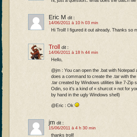
hi, just a question.. what does the batch fi
Eric M
dit :
14/06/2011 à 10 h 03 min
Hi Troll! I figured it out already. Thanks so
Troll
dit :
14/06/2011 à 18 h 44 min
Hello,
@jm : You can open the .bat with Notepad 
does a command to create the .tar with the
.tar created by Windows utilities like 7-Zip
Odin, so it’s a kind of « shurcot » not for
by hand in the ugly Windows shell)
@Eric : Ok
jm
dit :
15/06/2011 à 4 h 30 min
thanks troll!