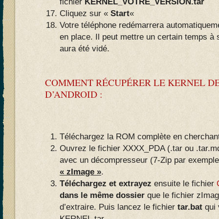
fichier
KERNEL_VOTRE_VERSION.tar
Cliquez sur «
Start
«
Votre téléphone redémarrera automatiqueme
en place. Il peut mettre un certain temps à
aura été vidé.
COMMENT RÉCUPÉRER LE KERNEL DE
D’ANDROID :
Téléchargez la ROM complète en cherchant
Ouvrez le fichier XXXX_PDA (.tar ou .tar.
avec un décompresseur (7-Zip par exemple
« zImage »
.
Téléchargez et extrayez
ensuite le fichier
dans le même dossier
que le fichier zIm
d’extraire. Puis lancez le fichier
tar.bat
qui 
KERNEL.tar