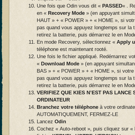
Une fois que Odin vous dit «
PASSED
« . R
en «
Recovery Mode
» (en appuyant simu
HAUT » + « POWER » + « HOME », si votre
pas quand vous appuyez longtemps sur la
retirez la batterie, puis démarrez le en Mo
En mode Recovery, sélectionnez «
Apply u
téléphone est maintenant rooté.
Une fois le fichier appliqué. Redémarrez vo
«
Download Mode
» (en appuyant simult
BAS » + « POWER » + « HOME », si votre 
pas quand vous appuyez longtemps sur la
retirez la batterie, puis démarrez le en Mo
VERIFIEZ QUE KIES N’EST PAS LANCE
ORDINATEUR
Branchez votre téléphone
à votre ordinat
AUTOMATIQUEMENT, FERMEZ-LE
Lancez
Odin
Cochez « Auto-reboot », puis cliquez sur «