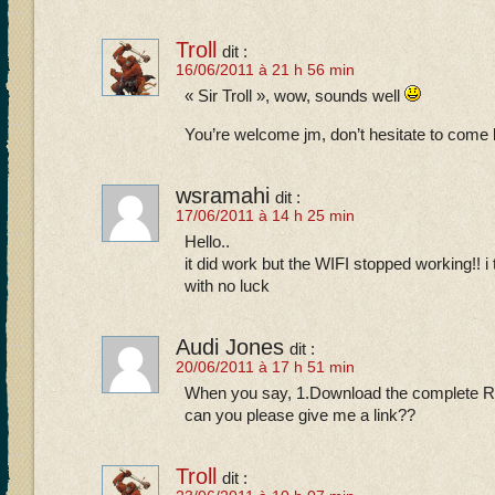
Troll
dit :
16/06/2011 à 21 h 56 min
« Sir Troll », wow, sounds well
You’re welcome jm, don’t hesitate to come 
wsramahi
dit :
17/06/2011 à 14 h 25 min
Hello..
it did work but the WIFI stopped working!! i 
with no luck
Audi Jones
dit :
20/06/2011 à 17 h 51 min
When you say, 1.Download the complete
can you please give me a link??
Troll
dit :