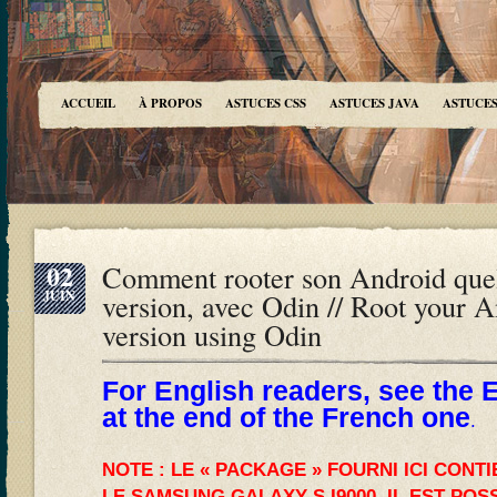
ACCUEIL
À PROPOS
ASTUCES CSS
ASTUCES JAVA
ASTUCES
02
Comment rooter son Android quel
JUIN
version, avec Odin // Root your 
version using Odin
For English readers, see the 
at the end of the French one
.
NOTE : LE « PACKAGE » FOURNI ICI CONT
LE SAMSUNG GALAXY S I9000. IL EST POS