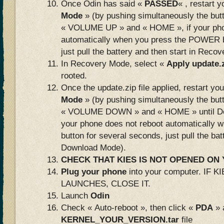
Once Odin has said «
PASSED
« , restart 
Mode
» (by pushing simultaneously the bu
« VOLUME UP » and « HOME », if your pho
automatically when you press the POWER b
just pull the battery and then start in Reco
In Recovery Mode, select «
Apply update.
rooted.
Once the update.zip file applied, restart yo
Mode
» (by pushing simultaneously the bu
« VOLUME DOWN » and « HOME » until Do
your phone does not reboot automatically
button for several seconds, just pull the bat
Download Mode).
CHECK THAT KIES IS NOT OPENED O
Plug your phone
into your computer. IF
LAUNCHES, CLOSE IT.
Launch
Odin
Check « Auto-reboot », then click «
PDA
» 
KERNEL_YOUR_VERSION.tar
file