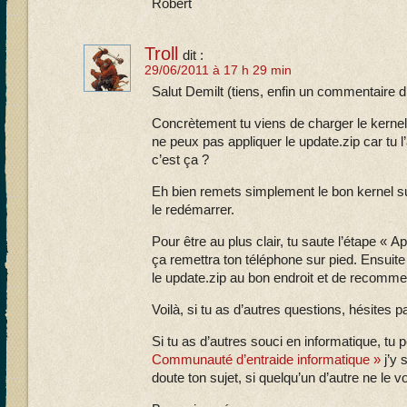
Robert
Troll
dit :
29/06/2011 à 17 h 29 min
Salut Demilt (tiens, enfin un commentaire 
Concrètement tu viens de charger le kernel
ne peux pas appliquer le update.zip car tu l
c’est ça ?
Eh bien remets simplement le bon kernel su
le redémarrer.
Pour être au plus clair, tu saute l’étape « App
ça remettra ton téléphone sur pied. Ensuite t
le update.zip au bon endroit et de recomm
Voilà, si tu as d’autres questions, hésites p
Si tu as d’autres souci en informatique, tu
Communauté d’entraide informatique »
j’y 
doute ton sujet, si quelqu’un d’autre ne le v