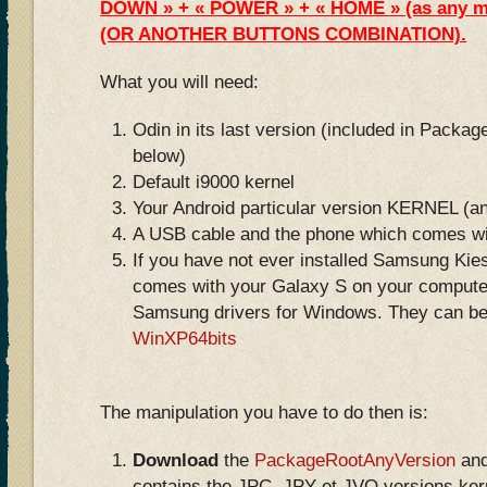
DOWN » + « POWER » + « HOME » (as any ma
(OR ANOTHER BUTTONS COMBINATION).
What you will need:
Odin in its last version (included in Pack
below)
Default i9000 kernel
Your Android particular version KERNEL (an
A USB cable and the phone which comes wi
If you have not ever installed Samsung Ki
comes with your Galaxy S on your computer
Samsung drivers for Windows. They can be
WinXP64bits
The manipulation you have to do then is:
Download
the
PackageRootAnyVersion
and
contains the JPC, JPY et JVO versions kerne