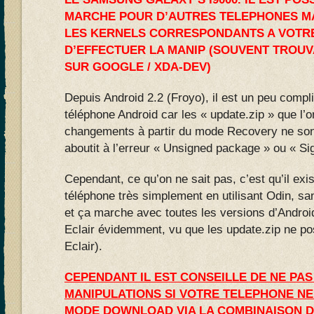
MARCHE POUR D’AUTRES TELEPHONES MA
LES KERNELS CORRESPONDANTS A VOTR
D’EFFECTUER LA MANIP (SOUVENT TROU
SUR GOOGLE / XDA-DEV)
Depuis Android 2.2 (Froyo), il est un peu compl
téléphone Android car les « update.zip » que l’on
changements à partir du mode Recovery ne son
aboutit à l’erreur « Unsigned package » ou « Sig
Cependant, ce qu’on ne sait pas, c’est qu’il exi
téléphone très simplement en utilisant Odin, s
et ça marche avec toutes les versions d’Andro
Eclair évidemment, vu que les update.zip ne p
Eclair).
CEPENDANT IL EST CONSEILLE DE NE PA
MANIPULATIONS SI VOTRE TELEPHONE NE
MODE DOWNLOAD VIA LA COMBINAISON D