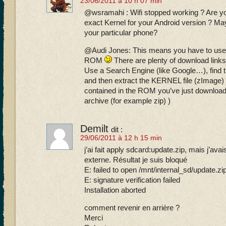
23/06/2011 à 10 h 07 min
@wsramahi : Wifi stopped working ? Are yo
exact Kernel for your Android version ? Ma
your particular phone?
@Audi Jones: This means you have to use 
ROM
There are plenty of download links
Use a Search Engine (like Google…), find 
and then extract the KERNEL file (zImage
contained in the ROM you’ve just downloade
archive (for example zip) )
Demilt
dit :
29/06/2011 à 12 h 15 min
j’ai fait apply sdcard:update.zip, mais j’ava
externe. Résultat je suis bloqué
E: failed to open /mnt/internal_sd/update.zip
E: signature verification failed
Installation aborted
comment revenir en arrière ?
Merci