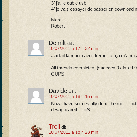
3/ j’ai le cable usb
4/ je vais essayer de passer en download
Merci
Robert
Demilt
dit :
10/07/2011 à 17 h 32 min
J’ai fait la manip avec kernel.tar ça m’a m
:
All threads completed. (succeed 0 / failed 0
OUPS !
Davide
dit :
10/07/2011 à 18 h 15 min
Now i have succesfully done the root… but
desappeared…. =S
Troll
dit :
10/07/2011 à 18 h 23 min