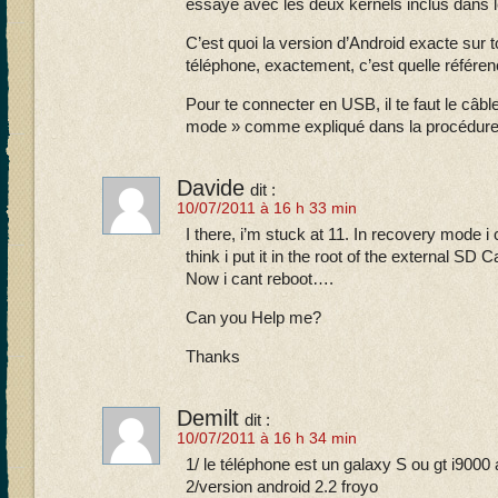
essayé avec les deux kernels inclus dans
C’est quoi la version d’Android exacte sur t
téléphone, exactement, c’est quelle référen
Pour te connecter en USB, il te faut le câb
mode » comme expliqué dans la procédure
Davide
dit :
10/07/2011 à 16 h 33 min
I there, i’m stuck at 11. In recovery mode 
think i put it in the root of the external SD C
Now i cant reboot….
Can you Help me?
Thanks
Demilt
dit :
10/07/2011 à 16 h 34 min
1/ le téléphone est un galaxy S ou gt i9000 
2/version android 2.2 froyo