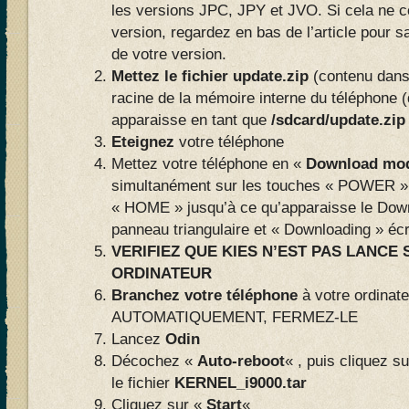
les versions JPC, JPY et JVO. Si cela ne c
version, regardez en bas de l’article pour 
de votre version.
Mettez le fichier update.zip
(contenu dans 
racine de la mémoire interne du téléphone 
apparaisse en tant que
/sdcard/update.zip
Eteignez
votre téléphone
Mettez votre téléphone en «
Download mo
simultanément sur les touches « POWER 
« HOME » jusqu’à ce qu’apparaisse le Dow
panneau triangulaire et « Downloading » écr
VERIFIEZ QUE KIES N’EST PAS LANCE
ORDINATEUR
Branchez votre téléphone
à votre ordinat
AUTOMATIQUEMENT, FERMEZ-LE
Lancez
Odin
Décochez «
Auto-reboot
« , puis cliquez s
le fichier
KERNEL_i9000.tar
Cliquez sur «
Start
«