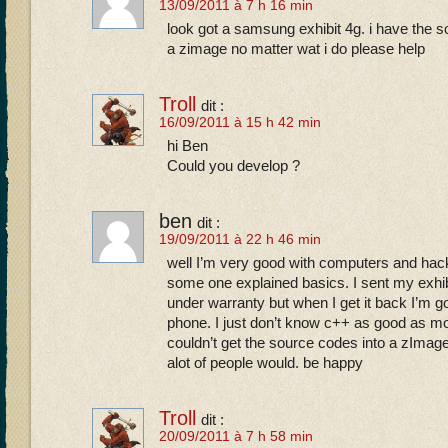
13/09/2011 à 7 h 16 min
look got a samsung exhibit 4g. i have the 
a zimage no matter wat i do please help
Troll
dit :
16/09/2011 à 15 h 42 min
hi Ben
Could you develop ?
ben
dit :
19/09/2011 à 22 h 46 min
well I’m very good with computers and hacki
some one explained basics. I sent my exhi
under warranty but when I get it back I’m 
phone. I just don’t know c++ as good as mos
couldn’t get the source codes into a zImage.
alot of people would. be happy
Troll
dit :
20/09/2011 à 7 h 58 min