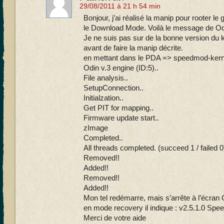
29/08/2011 à 21 h 54 min
Bonjour, j’ai réalisé la manip pour rooter le 
le Download Mode. Voilà le message de Od
Je ne suis pas sur de la bonne version du k
avant de faire la manip décrite.
en mettant dans le PDA => speedmod-kern
Odin v.3 engine (ID:5)..
File analysis..
SetupConnection..
Initialzation..
Get PIT for mapping..
Firmware update start..
zImage
Completed..
All threads completed. (succeed 1 / failed 0
Removed!!
Added!!
Removed!!
Added!!
Mon tel redémarre, mais s’arrête à l’écran 
en mode recovery il indique : v2.5.1.0 S
Merci de votre aide