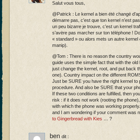
Salut vous tous,
@Patrick : Le kernel a bien été changé d’ap
démarre pas, c’est que ton kernel n’est pas
un peu bizarre je trouve, c’est un kernel traf
s’avère pas marcher sur ton téléphone ! Do
« standard » ou alors mets un autre kerne
manip).
@Tom : There is no reason the country woul
guide uses the simple fact that with the old
just change the kernel, root, and put back 
one). Country impact on the different ROM
Just be SURE you have the right kernel to pu
procedure. And also be SURE that your ph
If these two conditions are fulfilled, then y
risk : if it does not work (rooting the phone
with which the phone was working properly. B
and I am wondering if your comment was n
to Gingerbread with Kies
… ?
ben
dit :