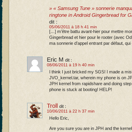
» « Samsung Tune » sonnerie manqua
ringtone in Android Gingerbread for Ga
dit :
05/06/2011 à 18 h 41 min
[…] m’être battu avant-hier pour mettre mo
Gingerbread et hier pour le rooter (avec Od
ma sonnerie d’appel entrant par défaut, qui é
Eric M
dit :
08/06/2011 à 19 h 40 min
I think I just bricked my SGS! I made a mis
JVO_kernel.tar, wherein my phone is on JP
JPH kernel from rapidshare and doing step
phone is stuck at booting! HELP!
Troll
dit :
10/06/2011 à 22 h 37 min
Hello Eric,
Are you sure you are in JPH and the kerne