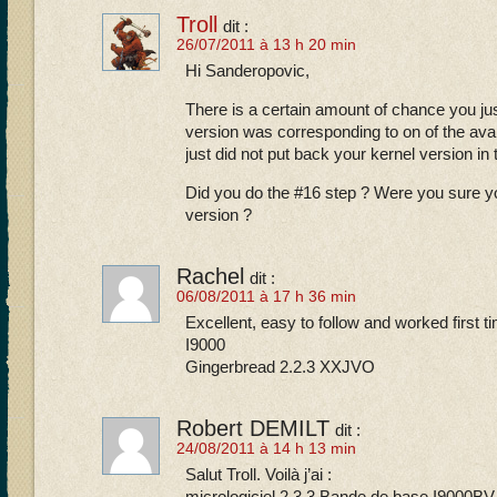
Troll
dit :
26/07/2011 à 13 h 20 min
Hi Sanderopovic,
There is a certain amount of chance you jus
version was corresponding to on of the av
just did not put back your kernel version in
Did you do the #16 step ? Were you sure yo
version ?
Rachel
dit :
06/08/2011 à 17 h 36 min
Excellent, easy to follow and worked first
I9000
Gingerbread 2.2.3 XXJVO
Robert DEMILT
dit :
24/08/2011 à 14 h 13 min
Salut Troll. Voilà j’ai :