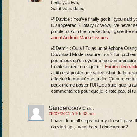
Hello you two,
Salut vous deux,
@Davide : You’ve finally got it ! (you said 
Disappeared ? Totally !? Wow, I’ve never se
problems with the market too, I gave the sol
about Android Market issues
@Demilt : Oulà ! Tu as un téléphone Oran
Download Mode rassure moi ? Ton problème a
peu mieux qu’un système de commentaire 
t’invite à créer un sujet ici :
Forum d’entraid
actif) et à poster une screenshot du fame
effectué la manip’ que tu dis. Ça sera nettem
peux même poster l’URL du sujet que tu as 
commentaires pour que je le rate pas, si t
Sanderopovic
dit :
25/07/2011 à 9 h 33 min
I have done all steps but my doesn’t pass
on start up… what have I done wrong?