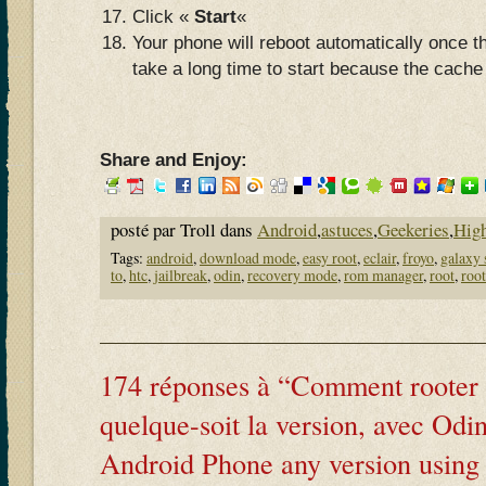
Click «
Start
«
Your phone will reboot automatically once th
take a long time to start because the cach
Share and Enjoy:
posté par Troll dans
Android
,
astuces
,
Geekeries
,
High
Tags:
android
,
download mode
,
easy root
,
eclair
,
froyo
,
galaxy 
to
,
htc
,
jailbreak
,
odin
,
recovery mode
,
rom manager
,
root
,
roo
174 réponses à “Comment rooter
quelque-soit la version, avec Odin
Android Phone any version using