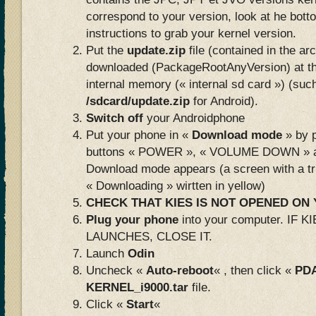
correspond to your version, look at he bottom
instructions to grab your kernel version.
Put the
update.zip
file (contained in the ar
downloaded (PackageRootAnyVersion) at th
internal memory (« internal sd card ») (such
/sdcard/update.zip
for Android).
Switch off
your Androidphone
Put your phone in «
Download mode
» by p
buttons « POWER », « VOLUME DOWN » a
Download mode appears (a screen with a tr
« Downloading » wirtten in yellow)
CHECK THAT KIES IS NOT OPENED O
Plug your phone
into your computer. IF
LAUNCHES, CLOSE IT.
Launch
Odin
Uncheck «
Auto-reboot
« , then click «
PD
KERNEL_i9000.tar
file.
Click «
Start
«