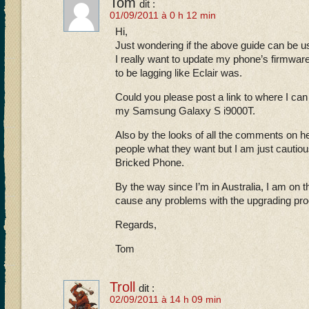
Tom
dit :
01/09/2011 à 0 h 12 min
Hi,
Just wondering if the above guide can be us
I really want to update my phone’s firmware
to be lagging like Eclair was.
Could you please post a link to where I can 
my Samsung Galaxy S i9000T.
Also by the looks of all the comments on h
people what they want but I am just cautious
Bricked Phone.
By the way since I’m in Australia, I am on t
cause any problems with the upgrading pr
Regards,
Tom
Troll
dit :
02/09/2011 à 14 h 09 min