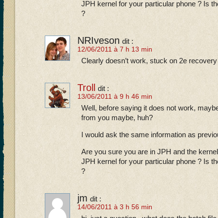
JPH kernel for your particular phone ? Is t
?
NRIveson
dit :
12/06/2011 à 7 h 13 min
Clearly doesn’t work, stuck on 2e recovery
Troll
dit :
13/06/2011 à 9 h 46 min
Well, before saying it does not work, may
from you maybe, huh?
I would ask the same information as previo
Are you sure you are in JPH and the kerne
JPH kernel for your particular phone ? Is t
?
jm
dit :
14/06/2011 à 3 h 56 min