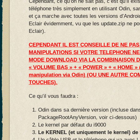
Cependant, ce qu’on ne sait pas, c’est qu’il exi
téléphone très simplement en utilisant Odin, s
et ça marche avec toutes les versions d’Andro
Eclair évidemment, vu que les update.zip ne p
Eclair).
CEPENDANT IL EST CONSEILLE DE NE PA
MANIPULATIONS SI VOTRE TELEPHONE NE
MODE DOWNLOAD VIA LA COMBINAISON D
« VOLUME BAS » + « POWER » + « HOME » 
manipulation via Odin) (OU UNE AUTRE C
TOUCHES).
Ce qu’il vous faudra :
Odin dans sa dernière version (incluse dans
PackageRootAnyVersion, voir ci-dessous)
Le kernel par défaut du i9000
Le KERNEL (et uniquement le kernel) de
Un câble USB et le téléphone qui va avec !