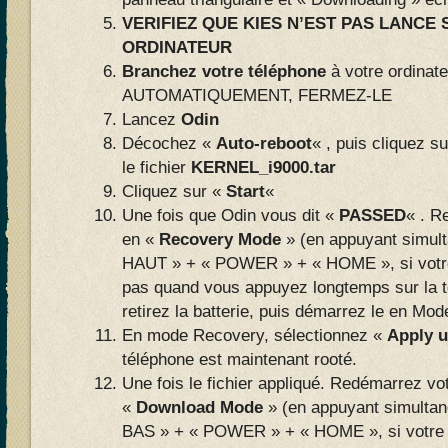
VERIFIEZ QUE KIES N’EST PAS LANCE
ORDINATEUR
Branchez votre téléphone
à votre ordinat
AUTOMATIQUEMENT, FERMEZ-LE
Lancez
Odin
Décochez «
Auto-reboot
« , puis cliquez s
le fichier
KERNEL_i9000.tar
Cliquez sur «
Start
«
Une fois que Odin vous dit «
PASSED
« . R
en «
Recovery Mode
» (en appuyant simu
HAUT » + « POWER » + « HOME », si votre
pas quand vous appuyez longtemps sur la
retirez la batterie, puis démarrez le en Mo
En mode Recovery, sélectionnez «
Apply u
téléphone est maintenant rooté.
Une fois le fichier appliqué. Redémarrez vo
«
Download Mode
» (en appuyant simult
BAS » + « POWER » + « HOME », si votre 