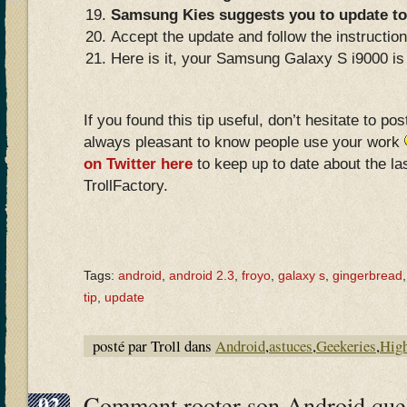
Samsung Kies suggests you to update to
Accept the update and follow the instructi
Here is it, your Samsung Galaxy S i9000 is
If you found this tip useful, don’t hesitate to po
always pleasant to know people use your work
on Twitter here
to keep up to date about the las
TrollFactory.
Tags:
android
,
android 2.3
,
froyo
,
galaxy s
,
gingerbread
tip
,
update
posté par Troll dans
Android
,
astuces
,
Geekeries
,
High
02
Comment rooter son Android quel