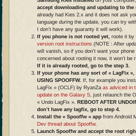
Samsung Kies installed
on your computer,
accept downloading and updating to the
already had Kies 2.x and it does not ask you
language during the update, you can try wit
I don’t have any guaranty it will work).
If you phone is not rooted yet,
roote it by
version root instructions
(NOTE : After updat
will vanish, so if you don’t want your phone 
concerned about rooting it now, it won’t be 
If it is already rooted, go to the step 3.
If your phone has any sort of « LagFi
USING SPOOFFW.
If, for example you inst
LagFix » (OCLF) by RyanZa
as adviced in t
update on the Galaxy S
, just relaunch the 
« Undo LagFix ».
REBOOT AFTER UNDOING
don’t have any lagfix, go to step 4.
Install the « Spooffw » app
from Android 
Dev thread about Spooffw
.
Launch Spooffw and accept the root rig