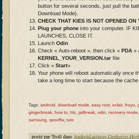
button for several seconds, just pull the bat
Download Mode).
CHECK THAT KIES IS NOT OPENED O
Plug your phone
into your computer. IF
LAUNCHES, CLOSE IT.
Launch
Odin
Check « Auto-reboot », then click «
PDA
» 
KERNEL_YOUR_VERSION.tar
file
Click «
Start
«
Your phone will reboot automatically once th
take a long time to start because the cach
Tags:
android
,
download mode
,
easy root
,
eclair
,
froyo
,
gingerbreak
,
how to
,
htc
,
jailbreak
,
odin
,
recovery mode
samsung
,
spooffw
,
tuto
posté par Troll dans
Android
,
astuces
,
Geekeries
,
High