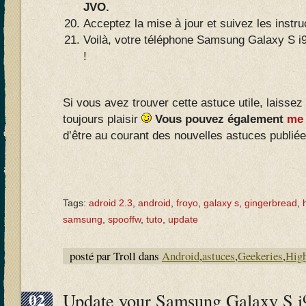
JVO.
Acceptez la mise à jour et suivez les instr
Voilà, votre téléphone Samsung Galaxy S i
!
Si vous avez trouver cette astuce utile, laissez
toujours plaisir
Vous pouvez également
me 
d’être au courant des nouvelles astuces publiées
Tags:
adroid 2.3
,
android
,
froyo
,
galaxy s
,
gingerbread
,
samsung
,
spooffw
,
tuto
,
update
posté par Troll dans
Android
,
astuces
,
Geekeries
,
High
02
Update your Samsung Galaxy S i