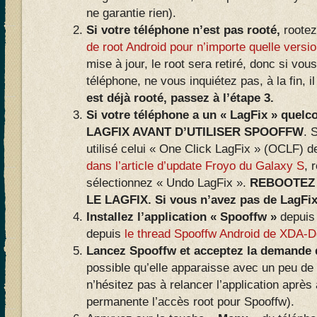
ne garantie rien).
Si votre téléphone n’est pas rooté,
rootez
de root Android pour n’importe quelle versi
mise à jour, le root sera retiré, donc si vou
téléphone, ne vous inquiétez pas, à la fin, i
est déjà rooté, passez à l’étape 3.
Si votre téléphone a un « LagFix » quel
LAGFIX AVANT D’UTILISER SPOOFFW
. 
utilisé celui « One Click LagFix » (OCLF)
dans l’article d’update Froyo du Galaxy S
, 
sélectionnez « Undo LagFix ».
REBOOTEZ 
LE LAGFIX. Si vous n’avez pas de LagFix,
Installez l’application « Spooffw »
depuis 
depuis
le thread Spooffw Android de XDA-D
Lancez Spooffw et acceptez la demande d
possible qu’elle apparaisse avec un peu de 
n’hésitez pas à relancer l’application aprè
permanente l’accès root pour Spooffw).