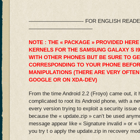
——————————- FOR ENGLISH READERS
————————————
NOTE : THE « PACKAGE » PROVIDED HERE
KERNELS FOR THE SAMSUNG GALAXY S I9
WITH OTHER PHONES BUT BE SURE TO GE
CORRESPONDING TO YOUR PHONE BEFOR
MANIPULATIONS (THERE ARE VERY OFTEN
GOOGLE OR ON XDA-DEV)
From the time Android 2.2 (Froyo) came out, it
complicated to root its Android phone, with a n
every version trying to exploit a security issue
because the « update.zip » can’t be used anymo
message appear like « Signature invalid » or 
you try t o apply the update.zip in recovery mo