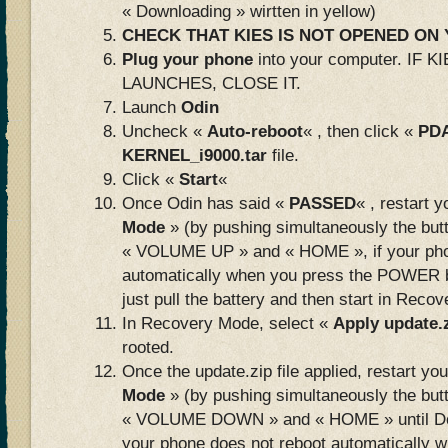
« Downloading » wirtten in yellow)
CHECK THAT KIES IS NOT OPENED O
Plug your phone
into your computer. IF
LAUNCHES, CLOSE IT.
Launch
Odin
Uncheck «
Auto-reboot
« , then click «
PD
KERNEL_i9000.tar
file.
Click «
Start
«
Once Odin has said «
PASSED
« , restart 
Mode
» (by pushing simultaneously the bu
« VOLUME UP » and « HOME », if your pho
automatically when you press the POWER b
just pull the battery and then start in Reco
In Recovery Mode, select «
Apply update.
rooted.
Once the update.zip file applied, restart yo
Mode
» (by pushing simultaneously the bu
« VOLUME DOWN » and « HOME » until Do
your phone does not reboot automatically