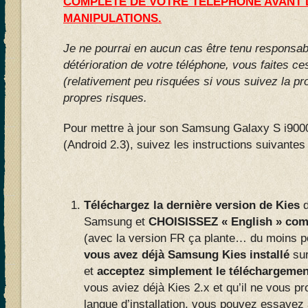
COMPLETE DE VOTRE TELEPHONE AVANT 
MANIPULATIONS.
Je ne pourrai en aucun cas être tenu responsa
détérioration de votre téléphone, vous faites c
(relativement peu risquées si vous suivez la pro
propres risques.
Pour mettre à jour son Samsung Galaxy S i900
(Android 2.3), suivez les instructions suivantes 
Téléchargez la dernière version de Kies
d
Samsung et
CHOISISSEZ « English » comm
(avec la version FR ça plante… du moins po
vous avez déjà Samsung Kies installé
sur
et
acceptez simplement le téléchargement
vous aviez déjà Kies 2.x et qu’il ne vous p
langue d’installation, vous pouvez essayez