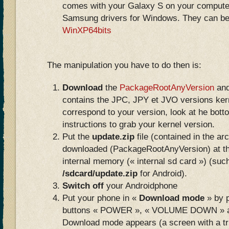
comes with your Galaxy S on your computer
Samsung drivers for Windows. They can be
WinXP64bits
The manipulation you have to do then is:
Download
the
PackageRootAnyVersion
and
contains the JPC, JPY et JVO versions kerne
correspond to your version, look at he bottom
instructions to grab your kernel version.
Put the
update.zip
file (contained in the ar
downloaded (PackageRootAnyVersion) at th
internal memory (« internal sd card ») (such
/sdcard/update.zip
for Android).
Switch off
your Androidphone
Put your phone in «
Download mode
» by p
buttons « POWER », « VOLUME DOWN » a
Download mode appears (a screen with a tr