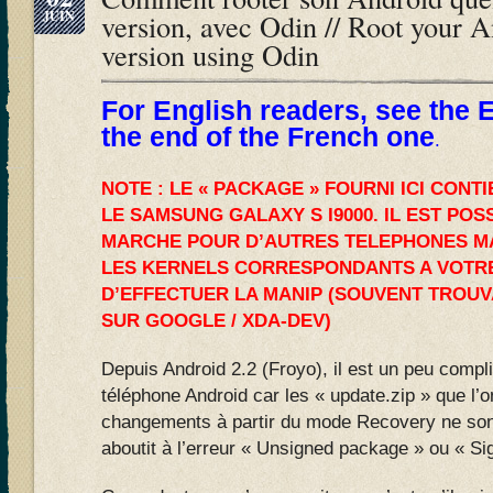
JUIN
version, avec Odin // Root your 
version using Odin
For English readers, see the E
the end of the French one
.
NOTE : LE « PACKAGE » FOURNI ICI CONT
LE SAMSUNG GALAXY S I9000. IL EST POS
MARCHE POUR D’AUTRES TELEPHONES MA
LES KERNELS CORRESPONDANTS A VOTR
D’EFFECTUER LA MANIP (SOUVENT TROU
SUR GOOGLE / XDA-DEV)
Depuis Android 2.2 (Froyo), il est un peu compl
téléphone Android car les « update.zip » que l’on
changements à partir du mode Recovery ne son
aboutit à l’erreur « Unsigned package » ou « Sig