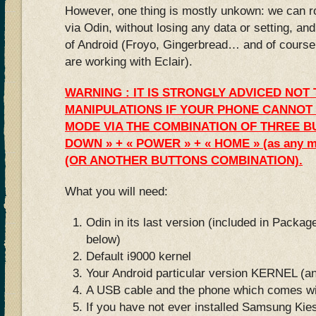
However, one thing is mostly unkown: we can ro
via Odin, without losing any data or setting, an
of Android (Froyo, Gingerbread… and of course, 
are working with Eclair).
WARNING : IT IS STRONGLY ADVICED NOT
MANIPULATIONS IF YOUR PHONE CANNOT
MODE VIA THE COMBINATION OF THREE B
DOWN » + « POWER » + « HOME » (as any ma
(OR ANOTHER BUTTONS COMBINATION).
What you will need:
Odin in its last version (included in Pack
below)
Default i9000 kernel
Your Android particular version KERNEL (an
A USB cable and the phone which comes wi
If you have not ever installed Samsung Ki