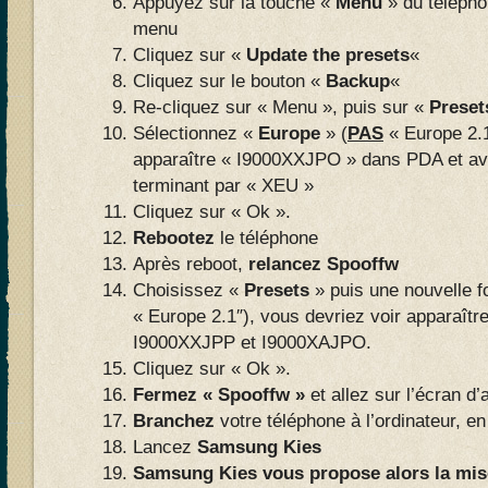
Appuyez sur la touche «
Menu
» du téléphon
menu
Cliquez sur «
Update the presets
«
Cliquez sur le bouton «
Backup
«
Re-cliquez sur « Menu », puis sur «
Preset
Sélectionnez «
Europe
» (
PAS
« Europe 2.1
apparaître « I9000XXJPO » dans PDA et av
terminant par « XEU »
Cliquez sur « Ok ».
Rebootez
le téléphone
Après reboot,
relancez Spooffw
Choisissez «
Presets
» puis une nouvelle f
« Europe 2.1″), vous devriez voir apparaîtr
I9000XXJPP et I9000XAJPO.
Cliquez sur « Ok ».
Fermez « Spooffw »
et allez sur l’écran d’
Branchez
votre téléphone à l’ordinateur,
Lancez
Samsung Kies
Samsung Kies vous propose alors la mise