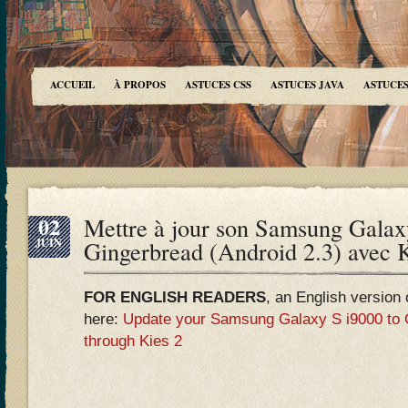
ACCUEIL
À PROPOS
ASTUCES CSS
ASTUCES JAVA
ASTUCES
02
Mettre à jour son Samsung Galax
JUIN
Gingerbread (Android 2.3) avec 
FOR ENGLISH READERS
, an English version o
here:
Update your Samsung Galaxy S i9000 to G
through Kies 2