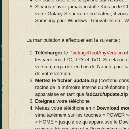
Si vous n’avez jamais installé Kies ou le 
votre Galaxy S sur votre ordinateur, il vous
Samsung pour Windows. Trouvables ici :
W
La manipulation à effectuer est la suivante :
Téléchargez
le
PackageRootAnyVersion
et
les versions JPC, JPY et JVO. Si cela ne c
version, regardez en bas de l’article pour 
de votre version.
Mettez le fichier update.zip
(contenu dans 
racine de la mémoire interne du téléphone 
apparaisse en tant que
/sdcard/update.zip
Eteignez
votre téléphone
Mettez votre téléphone en «
Download mo
simultanément sur les touches « POWER 
« HOME » jusqu’à ce qu’apparaisse le Dow
panneau triangulaire et « Downloading » écr