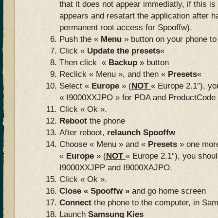
that it does not appear immediatly, if this is
appears and resatart the application after 
permanent root access for Spooffw).
Push the «
Menu
» button on your phone to
Click «
Update the presets
«
Then click «
Backup
» button
Reclick « Menu », and then «
Presets
«
Select «
Europe
» (
NOT
« Europe 2.1″), yo
« I9000XXJPO » for PDA and ProductCode 
Click « Ok ».
Reboot
the phone
After reboot,
relaunch Spooffw
Choose « Menu » and «
Presets
» one more
«
Europe
» (
NOT
« Europe 2.1″), you shoul
I9000XXJPP and I9000XAJPO.
Click « Ok ».
Close « Spooffw »
and go home screen
Connect
the phone to the computer, in Sa
Launch
Samsung Kies