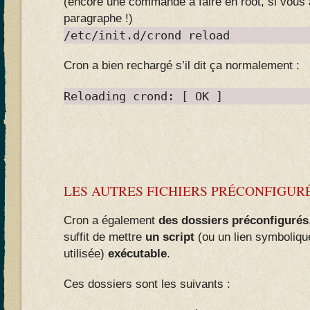
(encore une commande à faire en root, si vous 
paragraphe !)
/etc/init.d/crond reload
Cron a bien rechargé s’il dit ça normalement :
Reloading crond: [ OK ]
LES AUTRES FICHIERS PRÉCONFIGURÉ
Cron a également
des dossiers préconfigurés
suffit de mettre
un script
(ou un lien symbolique
utilisée)
exécutable
.
Ces dossiers sont les suivants :