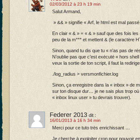
02/03/2012 à 23 h 19 min
Salut Armand,
» && » signifie « Arf, le html est mal passé
En clair « & » = « & » sauf que des fois le
peu de la m*** et mettent & (le caractère 
Sinon, quand tu dis que tu « n’as pas de rés
N’oublie pas que c’est exécuté « hors shell
veux la sortie de ton script, il faut la redirige
./log_radius > versmonfichier.log
Sinon, ça enregistre dans la « inbox » de 
sur ton disque dur… je ne sais plus trop où 
« inbox linux user » tu devrais trouver).
Federer 2013
dit :
16/01/2013 à 16 h 34 min
Merci pour ce tuto très enrichissant …
Je cherche à exploiter cron pour pouvoir e