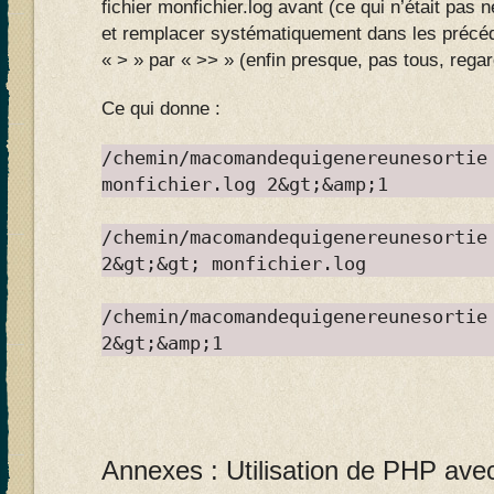
fichier monfichier.log avant (ce qui n’était pa
et remplacer systématiquement dans les préc
« > » par « >> » (enfin presque, pas tous, rega
Ce qui donne :
/chemin/macomandequigenereunesortie
monfichier.log 2&gt;&amp;1
/chemin/macomandequigenereunesortie
2&gt;&gt; monfichier.log
/chemin/macomandequigenereunesortie
2&gt;&amp;1
Annexes : Utilisation de PHP a