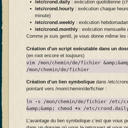
/
etc/crond.daily
: exécution quotidienne (c
/etc/crond.hourly
: exécution chaque heur
minute)
/etc/crond.weekly
: exécution hebdomadair
/etc/crond.monthly
: exécution mensuelle 
Comme je suis gentil, je vous donne même le
Création d’un script exécutable dans un doss
(en root encore et toujours)
vim /mon/chemin/de/fichier &amp;&am
/mon/chemin/de/fichier
Création d’un lien symbolique
dans /etc/crond
pointant vers /mon/chemin/de/fichier :
ln -s /mon/chemin/de/fichier /etc/c
&amp;&amp; chmod +x /etc/crond.dail
L’avantage du lien symbolique c’est que vous p
dans un dossier où vous le retrouvez et vous p