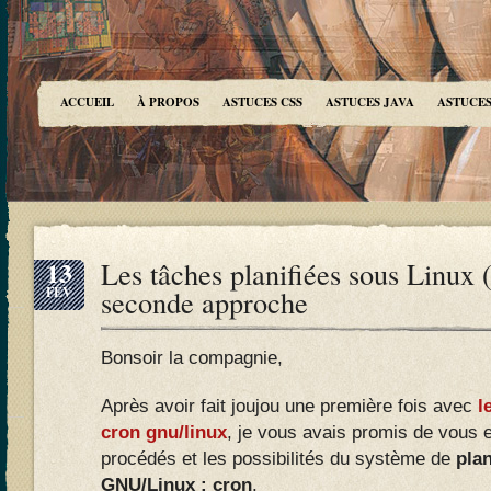
ACCUEIL
À PROPOS
ASTUCES CSS
ASTUCES JAVA
ASTUCES
13
Les tâches planifiées sous Linux (
FÉV
seconde approche
Bonsoir la compagnie,
Après avoir fait joujou une première fois avec
l
cron gnu/linux
, je vous avais promis de vous e
procédés et les possibilités du système de
plan
GNU/Linux : cron
.