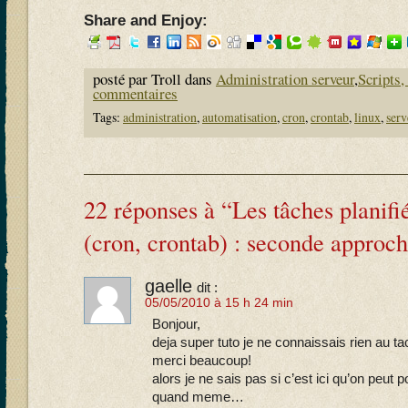
Share and Enjoy:
posté par Troll dans
Administration serveur
,
Scripts,
commentaires
Tags:
administration
,
automatisation
,
cron
,
crontab
,
linux
,
serv
22 réponses à “Les tâches planifi
(cron, crontab) : seconde approc
gaelle
dit :
05/05/2010 à 15 h 24 min
Bonjour,
deja super tuto je ne connaissais rien au tach
merci beaucoup!
alors je ne sais pas si c’est ici qu’on peut 
quand meme…