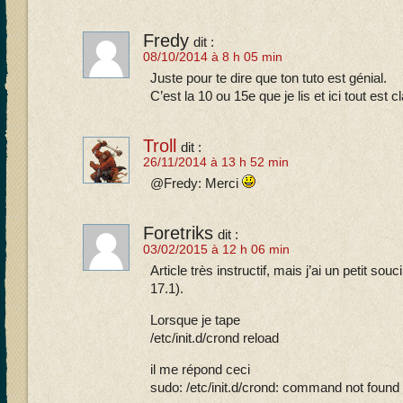
Fredy
dit :
08/10/2014 à 8 h 05 min
Juste pour te dire que ton tuto est génial.
C’est la 10 ou 15e que je lis et ici tout est cla
Troll
dit :
26/11/2014 à 13 h 52 min
@Fredy: Merci
Foretriks
dit :
03/02/2015 à 12 h 06 min
Article très instructif, mais j’ai un petit sou
17.1).
Lorsque je tape
/etc/init.d/crond reload
il me répond ceci
sudo: /etc/init.d/crond: command not found