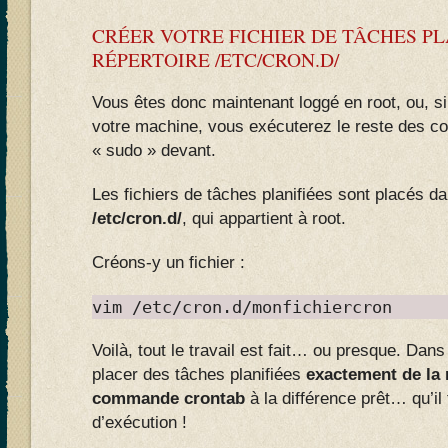
CRÉER VOTRE FICHIER DE TÂCHES PLA
RÉPERTOIRE /ETC/CRON.D/
Vous êtes donc maintenant loggé en root, ou, s
votre machine, vous exécuterez le reste des 
« sudo » devant.
Les fichiers de tâches planifiées sont placés da
/etc/cron.d/
, qui appartient à root.
Créons-y un fichier :
vim /etc/cron.d/monfichiercron
Voilà, tout le travail est fait… ou presque. Dan
placer des tâches planifiées
exactement de la
commande crontab
à la différence prêt… qu’il f
d’exécution !