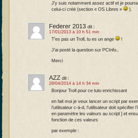
J’y suis notamment assez actif et je pourrai
celui-ci créé (section « OS Libres »
).
Federer 2013
dit :
17/01/2013 à 10 h 51 min
T’es pas un Troll, tu es un ange
!
J’ai posté la question sur PCInfo..
Merci
AZZ
dit :
28/04/2014 à 14 h 34 min
Bonjour Troll pour ce tuto enrichissant
en fait moi je veux lancer un script par exe
l’utilisateur c-à-d, l’utilisateur doit spécifie
en paramètre les valeurs au script ] et ensui
fonction de ces valeurs
par exemple :