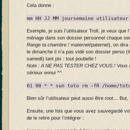
Cela donne :
mm HH JJ MM joursemaine utilisateur
Exemple, je suis l’utilisateur Troll, je veux que l
ménage dans son dossier personnel chaque sem
Range ta chambre !
maternel/paternel), on dira 
le dimanche il n’a pas vidé son dossier perso (il
samedi) tant pis : tout poubelle !
Note : A NE PAS TESTER CHEZ VOUS ! Vous ris
sérieux ennui ^^
01 00 * * sun toto rm -fR /home/tot
Bien sûr l’utilisateur peut aussi être
root
… But, 
Ensuite, une fois que vous avez sauvegardé votre
de le relire pour l’intégrer :