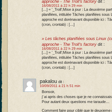
approche - The Troll's factory
dit :
16/08/2011 à 22 h 29 min
[…] = '_Troll';Mise à jour : La deuxième par
planifiées, intitulée Tâches planifiées sous
approche est dorénavant disponible ici : Tâ
(cron, crontab) : […]
» Les tâches planifiées sous Linux (c
approche - The Troll's factory
dit :
16/08/2011 à 22 h 29 min
[…] = '_Troll';Mise à jour : La deuxième par
planifiées, intitulée Tâches planifiées sous
approche est dorénavant disponible ici : Tâ
(cron, crontab) : […]
pakalou
dit :
10/09/2011 à 21 h 51 min
Bonsoir,
j’ ai apris des choses que je ne connaissai
Pour autant deux questions me taraude…
Comment faire pour ciblé que le deuxieme