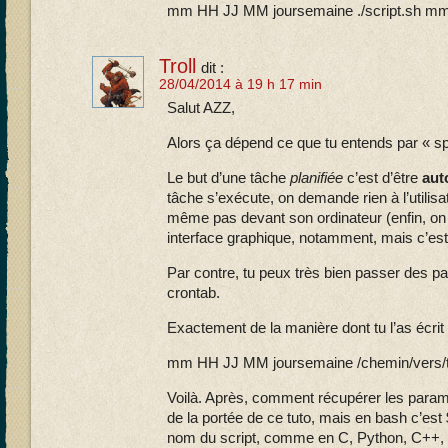
mm HH JJ MM joursemaine ./script.sh m
Troll
dit :
28/04/2014 à 19 h 17 min
Salut AZZ,
Alors ça dépend ce que tu entends par « spéc
Le but d’une tâche
planifiée
c’est d’être
au
tâche s’exécute, on demande rien à l’utilisat
même pas devant son ordinateur (enfin, on 
interface graphique, notamment, mais c’est 
Par contre, tu peux très bien passer des pa
crontab.
Exactement de la manière dont tu l’as écrit d
mm HH JJ MM joursemaine /chemin/vers/t
Voilà. Après, comment récupérer les paramè
de la portée de ce tuto, mais en bash c’est 
nom du script, comme en C, Python, C++, 