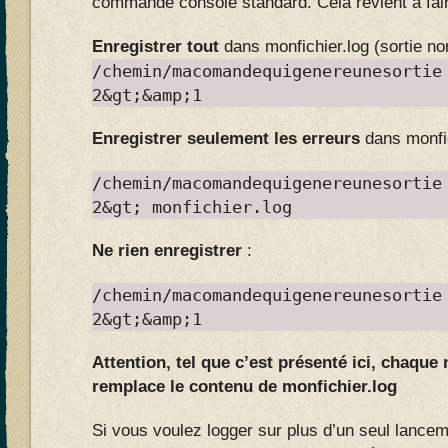
commande console standard. Cela revient à fai
Enregistrer tout
dans monfichier.log (sortie no
/chemin/macomandequigenereunesortie
2&gt;&amp;1
Enregistrer seulement les erreurs
dans monfic
/chemin/macomandequigenereunesortie
2&gt; monfichier.log
Ne rien enregistrer
:
/chemin/macomandequigenereunesortie
2&gt;&amp;1
Attention, tel que c’est présenté ici, chaque
remplace le contenu de monfichier.log
Si vous voulez logger sur plus d’un seul lance