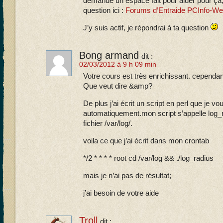
demande un espace fait pour aider pour ça,
question ici :
Forums d’Entraide PCInfo-W
J’y suis actif, je répondrai à ta question
Bong armand
dit :
02/03/2012 à 9 h 09 min
Votre cours est très enrichissant. cependant
Que veut dire &amp?
De plus j’ai écrit un script en perl que je v
automatiquement.mon script s’appelle log_r
fichier /var/log/.
voila ce que j’ai écrit dans mon crontab
*/2 * * * * root cd /var/log && ./log_radius
mais je n’ai pas de résultat;
j’ai besoin de votre aide
Troll
dit :