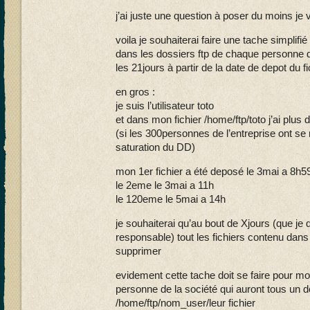
j’ai juste une question à poser du moins je 
voila je souhaiterai faire une tache simplifi
dans les dossiers ftp de chaque personne de 
les 21jours à partir de la date de depot du f
en gros :
je suis l’utilisateur toto
et dans mon fichier /home/ftp/toto j’ai plus 
(si les 300personnes de l’entreprise ont se
saturation du DD)
mon 1er fichier a été deposé le 3mai a 8h5
le 2eme le 3mai a 11h
le 120eme le 5mai a 14h
je souhaiterai qu’au bout de Xjours (que j
responsable) tout les fichiers contenu dans 
supprimer
evidement cette tache doit se faire pour m
personne de la société qui auront tous un d
/home/ftp/nom_user/leur fichier