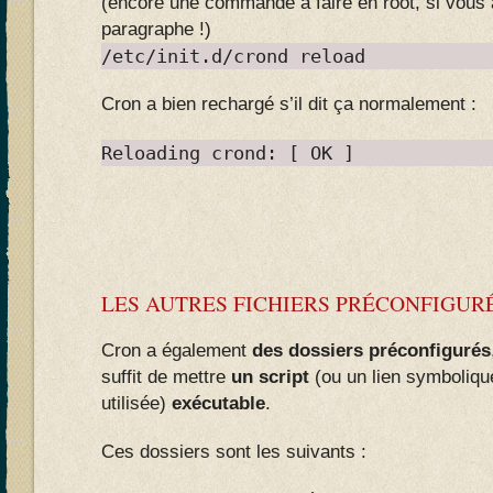
(encore une commande à faire en root, si vous 
paragraphe !)
/etc/init.d/crond reload
Cron a bien rechargé s’il dit ça normalement :
Reloading crond: [ OK ]
LES AUTRES FICHIERS PRÉCONFIGURÉ
Cron a également
des dossiers préconfigurés
suffit de mettre
un script
(ou un lien symbolique
utilisée)
exécutable
.
Ces dossiers sont les suivants :