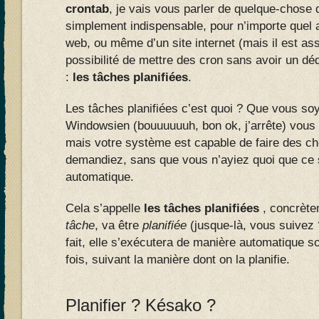
crontab
, je vais vous parler de quelque-chose de
simplement indispensable, pour n’importe quel 
web, ou même d’un site internet (mais il est as
possibilité de mettre des cron sans avoir un dé
:
les tâches planifiées
.
Les tâches planifiées c’est quoi ? Que vous s
Windowsien (bouuuuuuh, bon ok, j’arrête) vous 
mais votre système est capable de faire des c
demandiez, sans que vous n’ayiez quoi que ce s
automatique.
Cela s’appelle
les tâches planifiées
, concrète
tâche
, va être
planifiée
(jusque-là, vous suivez ?
fait, elle s’exécutera de manière automatique soi
fois, suivant la manière dont on la planifie.
Planifier ? Késako ?