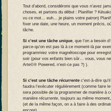
Tout d’abord, considérons que vous n’avez jama
choses, et partons du début : Planifier ? Késak
vu ce mot… euh… je plains votre patron) Planifie
fixer une date, une heure, un moment précis, où
tâche.
Si c’est une tâche
unique
, que l’on a besoin d
parce-qu’on est pas là à ce moment-là par ex
programmiez votre magnétoscope pour enregistr
soir (pour vos enfants bien sûr… vous, vous ne
Arte©® Powered, n’est-ce pas ?) ).
Si c’est une tâche
récurrente
c’est-à-dire qu’il
faudra l’exécuter régulièrement (comme faire le
sera possible de la programmer de manière à ce
manière
récurrente
, toujours au même moment,
(et de la même façon, on a à faire à des ordina
encore).