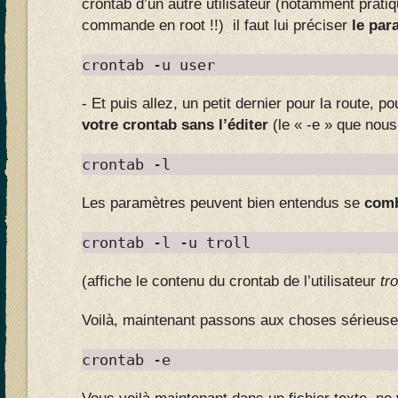
crontab d’un autre utilisateur (notamment prati
commande en root !!) il faut lui préciser
le par
crontab -u user
- Et puis allez, un petit dernier pour la route, p
votre crontab sans l’éditer
(le « -e » que nous 
crontab -l
Les paramètres peuvent bien entendus se
com
crontab -l -u troll
(affiche le contenu du crontab de l’utilisateur
tro
Voilà, maintenant passons aux choses sérieus
crontab -e