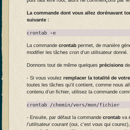
puis faut être root, alors ne commençons par les
La commande dont vous allez dorénavant to
suivante :
crontab -e
La commande
crontab
permet, de manière génér
modifier les tâches
cron
d’un utilisateur donné.
Donnons tout de même quelques
précisions
de
- Si vous voulez
remplacer la totalité de votr
toutes les tâches qu’il contient, comme nous all
contenu d’un fichier, utilisez la commande com
crontab /chemin/vers/mon/fichier
- Ensuite, par défaut la commande
crontab
va 
l’utilisateur courant
(oui, c’est vous qui courez)