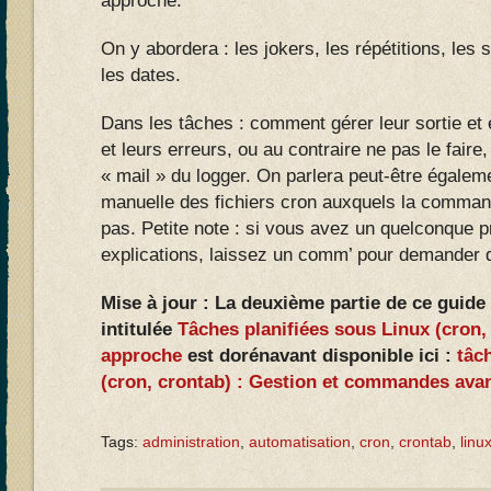
approche.
On y abordera : les jokers, les répétitions, les 
les dates.
Dans les tâches : comment gérer leur sortie et e
et leurs erreurs, ou au contraire ne pas le faire
« mail » du logger. On parlera peut-être égaleme
manuelle des fichiers cron auxquels la comman
pas. Petite note : si vous avez un quelconque 
explications, laissez un comm’ pour demander 
Mise à jour : La deuxième partie de ce guide 
intitulée
Tâches planifiées sous Linux (cron,
approche
est dorénavant disponible ici :
tâc
(cron, crontab) : Gestion et commandes ava
Tags:
administration
,
automatisation
,
cron
,
crontab
,
linu