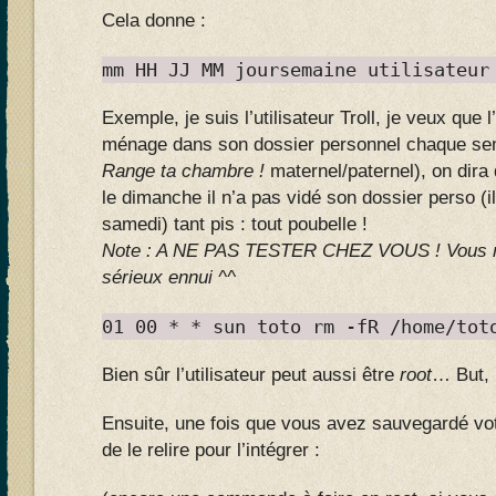
Cela donne :
mm HH JJ MM joursemaine utilisateur
Exemple, je suis l’utilisateur Troll, je veux que l
ménage dans son dossier personnel chaque sem
Range ta chambre !
maternel/paternel), on dira 
le dimanche il n’a pas vidé son dossier perso (il
samedi) tant pis : tout poubelle !
Note : A NE PAS TESTER CHEZ VOUS ! Vous ris
sérieux ennui ^^
01 00 * * sun toto rm -fR /home/tot
Bien sûr l’utilisateur peut aussi être
root
… But, 
Ensuite, une fois que vous avez sauvegardé votre
de le relire pour l’intégrer :