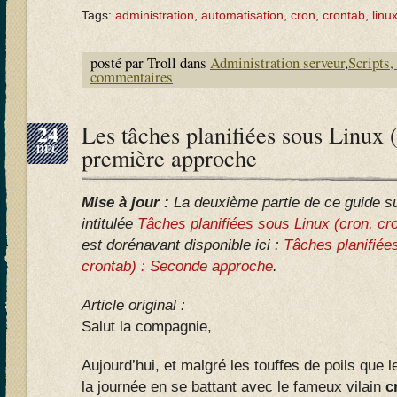
Tags:
administration
,
automatisation
,
cron
,
crontab
,
linu
posté par Troll dans
Administration serveur
,
Scripts,
commentaires
24
Les tâches planifiées sous Linux (
DÉC
première approche
Mise à jour :
La deuxième partie de ce guide sur
intitulée
Tâches planifiées sous Linux (cron, c
est dorénavant disponible ici :
Tâches planifiée
crontab) : Seconde approche
.
Article original :
Salut la compagnie,
Aujourd’hui, et malgré les touffes de poils que l
la journée en se battant avec le fameux vilain
c