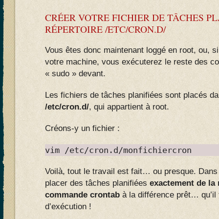
CRÉER VOTRE FICHIER DE TÂCHES PLA
RÉPERTOIRE /ETC/CRON.D/
Vous êtes donc maintenant loggé en root, ou, s
votre machine, vous exécuterez le reste des 
« sudo » devant.
Les fichiers de tâches planifiées sont placés da
/etc/cron.d/
, qui appartient à root.
Créons-y un fichier :
vim /etc/cron.d/monfichiercron
Voilà, tout le travail est fait… ou presque. Dan
placer des tâches planifiées
exactement de la
commande crontab
à la différence prêt… qu’il f
d’exécution !