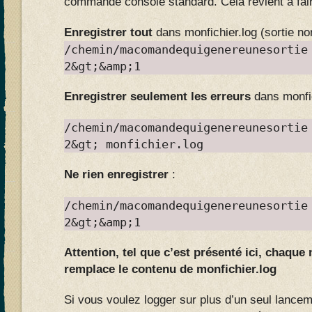
commande console standard. Cela revient à fai
Enregistrer tout
dans monfichier.log (sortie no
/chemin/macomandequigenereunesortie
2&gt;&amp;1
Enregistrer seulement les erreurs
dans monfic
/chemin/macomandequigenereunesortie
2&gt; monfichier.log
Ne rien enregistrer
:
/chemin/macomandequigenereunesortie
2&gt;&amp;1
Attention, tel que c’est présenté ici, chaque
remplace le contenu de monfichier.log
Si vous voulez logger sur plus d’un seul lance