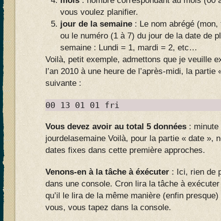
mois
: nombre correspondant au mois (00 à 
vous voulez planifier.
jour de la semaine
: Le nom abrégé (mon, tu
ou le numéro (1 à 7) du jour de la date de pl
semaine : Lundi = 1, mardi = 2, etc…
Voilà, petit exemple, admettons que je veuille e
l’an 2010 à une heure de l’après-midi, la partie 
suivante :
00 13 01 01 fri
Vous devez avoir au total 5 données
: minute
jourdelasemaine Voilà, pour la partie « date »,
dates fixes dans cette première approches.
Venons-en à la tâche à éxécuter
: Ici, rien de
dans une console. Cron lira la tâche à exécute
qu’il le lira de la même manière (enfin presque) 
vous, vous tapez dans la console.