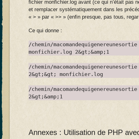
fichier monfichier.log avant (ce qui n’était pa
et remplacer systématiquement dans les préc
« > » par « >> » (enfin presque, pas tous, rega
Ce qui donne :
/chemin/macomandequigenereunesortie
monfichier.log 2&gt;&amp;1
/chemin/macomandequigenereunesortie
2&gt;&gt; monfichier.log
/chemin/macomandequigenereunesortie
2&gt;&amp;1
Annexes : Utilisation de PHP a