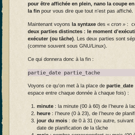
pour être affichée en plein, nano la coupe en
la fin
pour vous dire que tout n’est pas affiché.
Maintenant voyons
la syntaxe
des «
cron »
: ce
deux parties distinctes : le moment d’exécu
exécuter (ou tâche)
. Les deux parties sont sé
(comme souvent sous GNU/Linux).
Ce qui donnera donc à la fin :
partie_date partie_tache
Voyons ce qu’on met à la place de
partie_date
espace entre chaque donnée à chaque fois) :
minute
: la minute (00 à 60) de l’heure à la
heure
: l’heure (0 à 23), de l’heure de plani
jour du mois
: de 0 à 31 (ou autre, suivant 
date de planification de la tâche