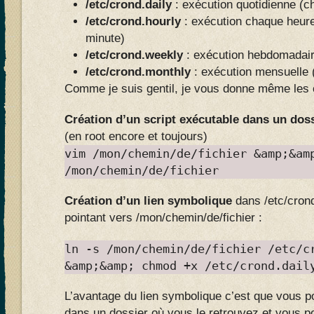
/
etc/crond.daily
: exécution quotidienne (c
/etc/crond.hourly
: exécution chaque heur
minute)
/etc/crond.weekly
: exécution hebdomadair
/etc/crond.monthly
: exécution mensuelle 
Comme je suis gentil, je vous donne même le
Création d’un script exécutable dans un doss
(en root encore et toujours)
vim /mon/chemin/de/fichier &amp;&am
/mon/chemin/de/fichier
Création d’un lien symbolique
dans /etc/crond
pointant vers /mon/chemin/de/fichier :
ln -s /mon/chemin/de/fichier /etc/c
&amp;&amp; chmod +x /etc/crond.dail
L’avantage du lien symbolique c’est que vous p
dans un dossier où vous le retrouvez et vous p