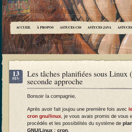
ACCUEIL
À PROPOS
ASTUCES CSS
ASTUCES JAVA
ASTUCES
13
Les tâches planifiées sous Linux (
FÉV
seconde approche
Bonsoir la compagnie,
Après avoir fait joujou une première fois avec
l
cron gnu/linux
, je vous avais promis de vous e
procédés et les possibilités du système de
plan
GNU/Linux : cron
.