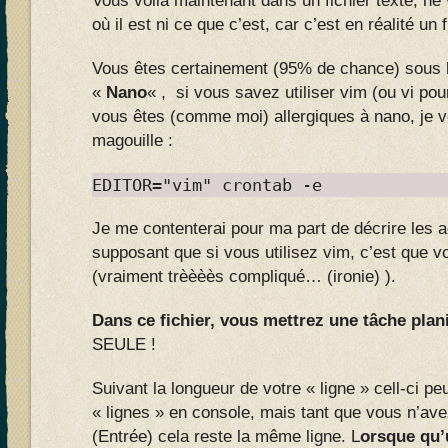
Vous voilà maintenant dans un fichier texte, ne
où il est ni ce que c’est, car c’est en réalité un 
Vous êtes certainement (95% de chance) sous l
«
Nano
« , si vous savez utiliser vim (ou vi po
vous êtes (comme moi) allergiques à nano, je 
magouille :
EDITOR="vim" crontab -e
Je me contenterai pour ma part de décrire les a
supposant que si vous utilisez vim, c’est que 
(vraiment trèèèès compliqué… (ironie) ).
Dans ce fichier, vous mettrez une tâche plani
SEULE !
Suivant la longueur de votre « ligne » cell-ci peu
« lignes » en console, mais tant que vous n’ave
(Entrée) cela reste la même ligne. L
orsque qu’