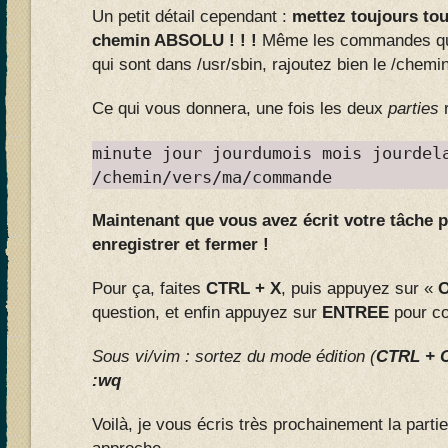
Un petit détail cependant :
mettez toujours to
chemin ABSOLU ! ! !
Même les commandes qui 
qui sont dans /usr/sbin, rajoutez bien le /chemi
Ce qui vous donnera, une fois les deux
parties
r
minute jour jourdumois mois jourdel
/chemin/vers/ma/commande
Maintenant que vous avez écrit votre tâche pla
enregistrer et fermer !
Pour ça, faites
CTRL + X
, puis appuyez sur «
question, et enfin appuyez sur
ENTREE
pour co
S
ous vi/vim : sortez du mode édition (
CTRL + 
:wq
Voilà, je vous écris très prochainement la parti