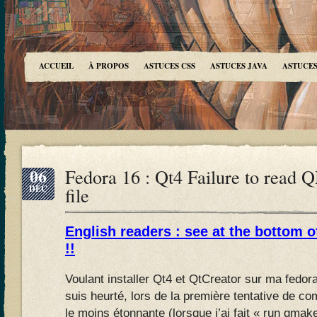
ACCUEIL
À PROPOS
ASTUCES CSS
ASTUCES JAVA
ASTUCES
06
Fedora 16 : Qt4 Failure to re
DÉC
file
English readers : see at the bottom o
!!
Voulant installer Qt4 et QtCreator sur ma fedora
suis heurté, lors de la première tentative de co
le moins étonnante (lorsque j’ai fait « run qmake