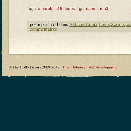
Tags:
amarok
,
fc16
,
fedora
,
gstreamer
,
mp3
posté par Troll dans
Astuces Linux
,
Linux
,
Scripts, a
commentaires
© The Troll's factory 2009-2042 |
Theo Dubourg : Web development