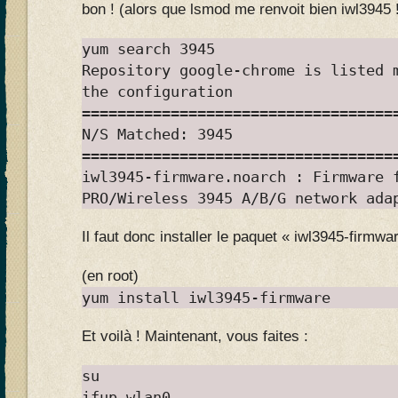
bon ! (alors que lsmod me renvoit bien iwl3945 
yum search 3945
Repository google-chrome is listed 
the configuration
===================================
N/S Matched: 3945
===================================
iwl3945-firmware.noarch : Firmware 
PRO/Wireless 3945 A/B/G network ada
Il faut donc installer le paquet « iwl3945-firmwar
(en root)
yum install iwl3945-firmware
Et voilà ! Maintenant, vous faites :
su
ifup wlan0