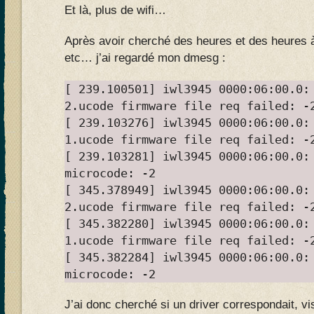
Et là, plus de wifi…
Après avoir cherché des heures et des heures 
etc… j’ai regardé mon dmesg :
[ 239.100501] iwl3945 0000:06:00.0:
2.ucode firmware file req failed: -
[ 239.103276] iwl3945 0000:06:00.0:
1.ucode firmware file req failed: -
[ 239.103281] iwl3945 0000:06:00.0:
microcode: -2
[ 345.378949] iwl3945 0000:06:00.0:
2.ucode firmware file req failed: -
[ 345.382280] iwl3945 0000:06:00.0:
1.ucode firmware file req failed: -
[ 345.382284] iwl3945 0000:06:00.0:
microcode: -2
J’ai donc cherché si un driver correspondait, vi