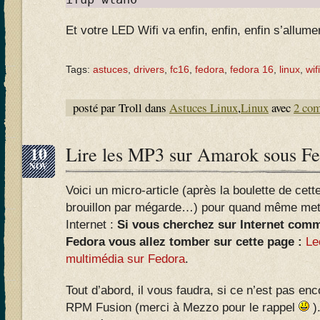
Et votre LED Wifi va enfin, enfin, enfin s’allum
Tags:
astuces
,
drivers
,
fc16
,
fedora
,
fedora 16
,
linux
,
wifi
posté par Troll dans
Astuces Linux
,
Linux
avec
2 co
10
Lire les MP3 sur Amarok sous F
NOV
Voici un micro-article (après la boulette de cet
brouillon par mégarde…) pour quand même mettre
Internet :
Si vous cherchez sur Internet comm
Fedora vous allez tomber sur cette page :
Le
multimédia sur Fedora
.
Tout d’abord, il vous faudra, si ce n’est pas enco
RPM Fusion (merci à Mezzo pour le rappel
)