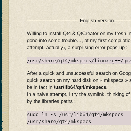
——————————- English Version —
Willing to install Qt4 & QtCreator on my fresh in
gone into some trouble…, at my first compilati
attempt, actually), a surprising error pops-up :
/usr/share/qt4/mkspecs/linux-g++/qm
After a quick and unsuccessful search on Googl
quick search on my hard disk on « mkspecs » an
be in fact in
/usr/lib64/qt4/mkspecs
.
In a naive attempt, I try the symlink, thinking o
by the libraries paths :
sudo ln -s /usr/lib64/qt4/mkspecs
/usr/share/qt4/mkspecs