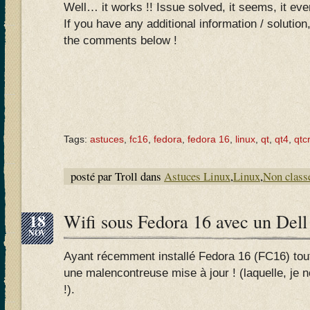
Well… it works !! Issue solved, it seems, it ev
If you have any additional information / solution,
the comments below !
Tags:
astuces
,
fc16
,
fedora
,
fedora 16
,
linux
,
qt
,
qt4
,
qtc
posté par Troll dans
Astuces Linux
,
Linux
,
Non class
18
Wifi sous Fedora 16 avec un Dell
NOV
Ayant récemment installé Fedora 16 (FC16) tou
une malencontreuse mise à jour ! (laquelle, je 
!).