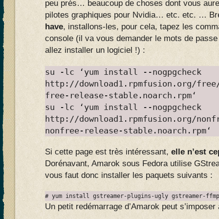
peu près… beaucoup de choses dont vous aure
pilotes graphiques pour Nvidia… etc. etc. … Br
have
, installons-les, pour cela, tapez les co
console (il va vous demander le mots de passe 
allez installer un logiciel !) :
su -lc ‘yum install --nogpgcheck
http://download1.rpmfusion.org/free
free-release-stable.noarch.rpm‘
su -lc ‘yum install --nogpgcheck
http://download1.rpmfusion.org/nonf
nonfree-release-stable.noarch.rpm‘
Si cette page est très intéressant,
elle n’est c
Dorénavant, Amarok sous Fedora utilise GStrea
vous faut donc installer les paquets suivants :
# yum install gstreamer-plugins-ugly gstreamer-ffm
Un petit redémarrage d’Amarok peut s’imposer 