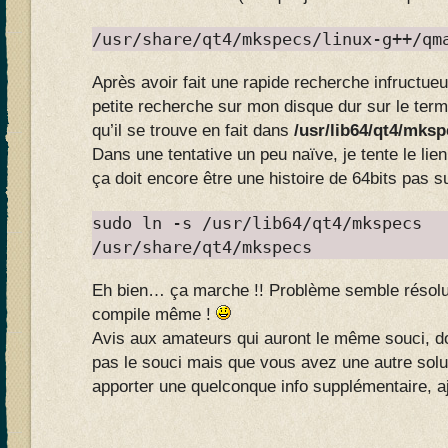
/usr/share/qt4/mkspecs/linux-g++/qm
Après avoir fait une rapide recherche infructueuse
petite recherche sur mon disque dur sur le ter
qu’il se trouve en fait dans
/usr/lib64/qt4/mks
Dans une tentative un peu naïve, je tente le li
ça doit encore être une histoire de 64bits pas s
sudo ln -s /usr/lib64/qt4/mkspecs
/usr/share/qt4/mkspecs
Eh bien… ça marche !! Problème semble résolu,
compile même !
Avis aux amateurs qui auront le même souci,
pas le souci mais que vous avez une autre solu
apporter une quelconque info supplémentaire, a