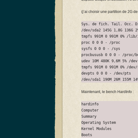
(j’ai choisir une partition de 2G 
Sys. de fich. Tail. Occ. D
/dev/sda2 145G 1,8G 136G 2
tmpfs 991M 0 991M 0% /lib/
proc 0 0 0 - /proc
sysfs 0 0 0 - /sys
procbususb 0 0 0 - /proc/b
udev 10M 480K 9,6M 5% /dev
tmpfs 991M 0 991M 0% /dev/
devpts 0 0 0 - /dev/pts
/dev/sda1 190M 26M 155M 14
Maintenant, le bench HardInfo :
hardinfo
Computer
Summary
Operating System
Kernel Modules
Boots