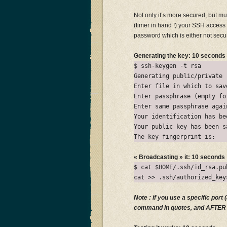
Not only it’s more secured, but mu
(timer in hand !) your SSH access
password which is either not secu
Generating the key: 10 seconds
$ ssh-keygen -t rsa
Generating public/private 
Enter file in which to sav
Enter passphrase (empty fo
Enter same passphrase agai
Your identification has be
Your public key has been s
The key fingerprint is:
« Broadcasting » it: 10 seconds
$ cat $HOME/.ssh/id_rsa.pu
cat >> .ssh/authorized_key
Note : if you use a specific port
command in quotes, and AFTER «