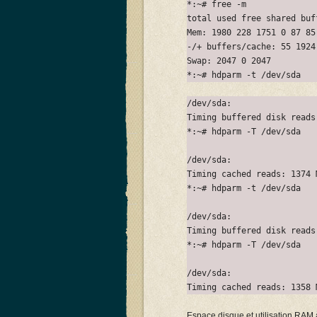
*:~# free -m
total used free shared buf
Mem: 1980 228 1751 0 87 85
-/+ buffers/cache: 55 1924
Swap: 2047 0 2047
*:~# hdparm -t /dev/sda
/dev/sda:
Timing buffered disk reads
*:~# hdparm -T /dev/sda
/dev/sda:
Timing cached reads: 1374 
*:~# hdparm -t /dev/sda
/dev/sda:
Timing buffered disk reads
*:~# hdparm -T /dev/sda
/dev/sda:
Timing cached reads: 1358 
Espace disque et utilisation RAM à