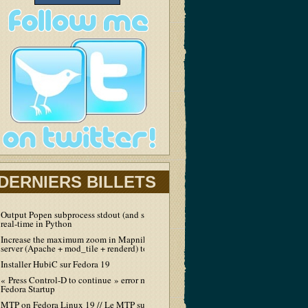
DERNIERS BILLETS
Output Popen subprocess stdout (and stderr) in
real-time in Python
Increase the maximum zoom in Mapnik tiles
server (Apache + mod_tile + renderd) to 19
Installer HubiC sur Fedora 19
« Press Control-D to continue » error message at
Fedora Startup
MTP on Fedora Linux 19 // Le MTP sur Fedora