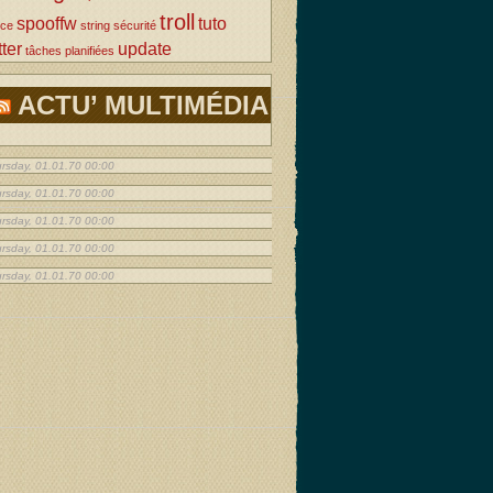
troll
spooffw
tuto
rce
string
sécurité
tter
update
tâches planifiées
ACTU’ MULTIMÉDIA
rsday, 01.01.70 00:00
rsday, 01.01.70 00:00
rsday, 01.01.70 00:00
rsday, 01.01.70 00:00
rsday, 01.01.70 00:00