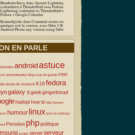
HumbertoJuicy
dans
Ajouter Lightning
(calendrier) à Thunderbird sous Fedora / Add
Ligthtning (calendar) to Thunderbird under
Fedora + Google Calendar
Kennethjiche
dans
Comment rooter son Android
quelque-soit la version, avec Odin // Root your
Android Phone any version using Odin
ON EN PARLE
astuce
android
nistration
cron
uces
automatisation
blog
coup de gueule
fedora
fc16
tab
distant
dtc
facebook
oyo
galaxy s
geek
gingerbread
oogle
hadopi
how to
http
humeur
linux
humour
eurs
lyon
no sarkozy
php
Pensées
politique
nsd
amsung
serveur
server
scripts