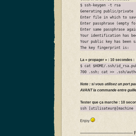
$ ssh-keygen -t rsa
Generating public/private 
Enter file in which to sav
Enter passphrase (empty fo
Enter same passphrase agai
Your identification has be
Your public key has been s
The key fingerprint is:
La « propager » : 10 secondes :
$ cat $HOME/.ssh/id_rsa.pu
700 .ssh; cat >> .ssh/auth
Note : si vous utilisez un port pa
AVANT la commande entre guille
Tester que ça marche : 10 seco
ssh [utilisateur@]machine
Enjoy
———————————– For o