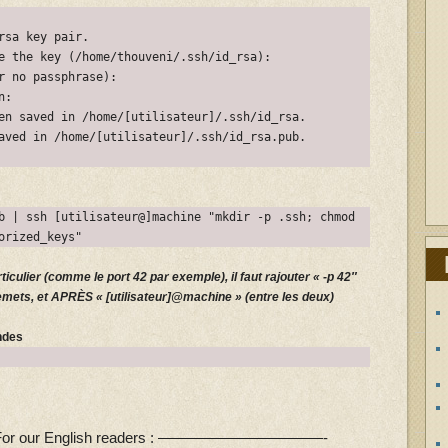
rsa key pair.
e the key (/home/thouveni/.ssh/id_rsa):
r no passphrase):
n:
en saved in /home/[utilisateur]/.ssh/id_rsa.
aved in /home/[utilisateur]/.ssh/id_rsa.pub.
b | ssh [utilisateur@]machine "mkdir -p .ssh; chmod
orized_keys"
rticulier (comme le port 42 par exemple), il faut rajouter « -p 42″
mets, et APRÈS « [utilisateur]@machine » (entre les deux)
ndes
ur English readers : ———————————-