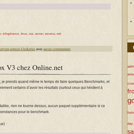
n
,
infogérance
,
linux
,
rsa
,
server
,
serveur
,
ssh
serveur
,
astuces
,
Geekeries
avec
aucun commentaire
x V3 chez Online.net
admi
ast
ur, je prends quand même le temps de faire quelques Benchmarks, et
cron
rement certains d’avoir les résultats (surtout ceux qui hésitent à
fr
g
tallée, rien ne tourne dessus, aucun paquet supplémentaire si ce
 dépendances pour le benchmark.
hum
ue) :
day
s