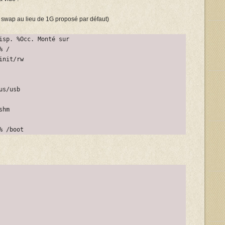
de swap au lieu de 1G proposé par défaut)
isp. %Occ. Monté sur
% /
init/rw
us/usb
shm
% /boot