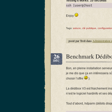
Testing it works: 10 seconds
ssh [user@]host
Enjoy
Tags:
astuce
,
clé publique
,
configuratio
posté par Troll dans
Administration 
26
Benchmark Dédibo
DÉC
Bon, en pleine installation serve
je me dis que ça en intéressera sû
choisir l’offre
).
La dédibox V3 est fraichement ins
n’est le logiciel hardinfo et ses
Tout d’abord, hdparm (débits disq