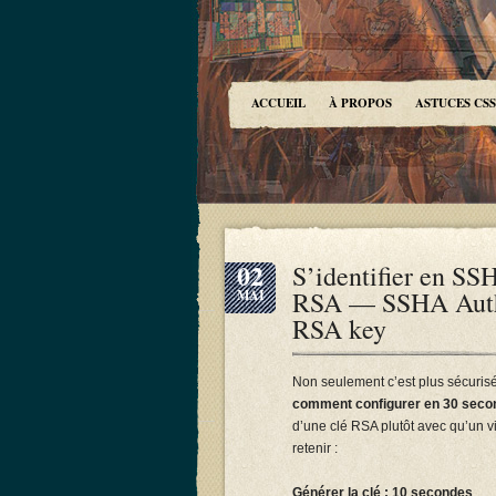
ACCUEIL
À PROPOS
ASTUCES CSS
02
S’identifier en SSH
RSA — SSHA Authen
MAI
RSA key
Non seulement c’est plus sécuris
comment configurer en 30 seco
d’une clé RSA plutôt avec qu’un v
retenir :
Générer la clé : 10 secondes