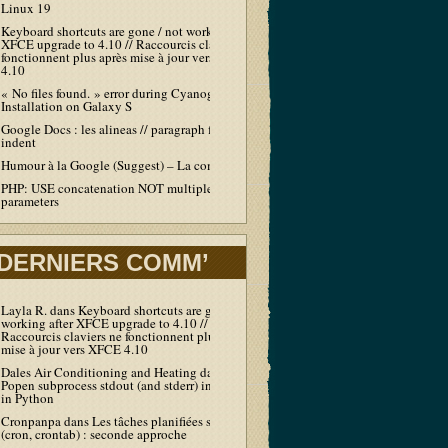
Linux 19
Keyboard shortcuts are gone / not working after
XFCE upgrade to 4.10 // Raccourcis claviers ne
fonctionnent plus après mise à jour vers XFCE
4.10
« No files found. » error during Cyanogen
Installation on Galaxy S
Google Docs : les alineas // paragraph first line
indent
Humour à la Google (Suggest) – La compil’
PHP: USE concatenation NOT multiple echo /
parameters
DERNIERS COMM’
Layla R.
dans
Keyboard shortcuts are gone / not
working after XFCE upgrade to 4.10 //
Raccourcis claviers ne fonctionnent plus après
mise à jour vers XFCE 4.10
Dales Air Conditioning and Heating
dans
Output
Popen subprocess stdout (and stderr) in real-time
in Python
Cronpanpa
dans
Les tâches planifiées sous Linux
(cron, crontab) : seconde approche