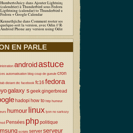
HumbertoJuicy
dans
Ajouter Lightning
(calendrier) à Thunderbird sous Fedora / Add
Ligthtning (calendar) to Thunderbird under
Fedora + Google Calendar
Kennethjiche
dans
Comment rooter son Android
quelque-soit la version, avec Odin // Root your
Android Phone any version using Odin
ON EN PARLE
astuce
android
nistration
cron
uces
automatisation
blog
coup de gueule
fedora
fc16
tab
distant
dtc
facebook
oyo
galaxy s
geek
gingerbread
oogle
hadopi
how to
http
humeur
linux
humour
eurs
lyon
no sarkozy
php
Pensées
politique
nsd
amsung
serveur
server
scripts