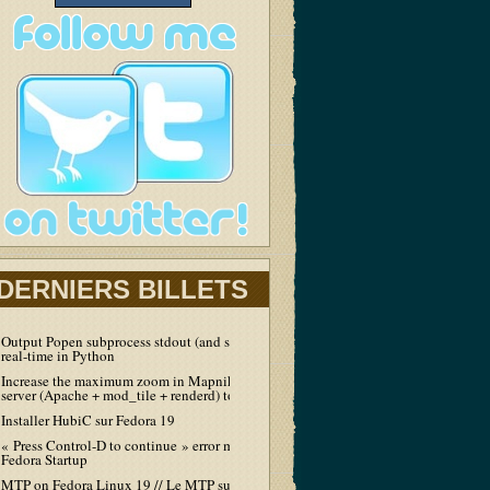
DERNIERS BILLETS
Output Popen subprocess stdout (and stderr) in
real-time in Python
Increase the maximum zoom in Mapnik tiles
server (Apache + mod_tile + renderd) to 19
Installer HubiC sur Fedora 19
« Press Control-D to continue » error message at
Fedora Startup
MTP on Fedora Linux 19 // Le MTP sur Fedora