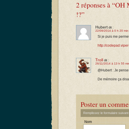
2 réponses à “OH
!?”
Hubert
dit :
22/09/2014 à 0 h 20 min
Si je puis me permett
http://codepad.vi
Troll
dit :
26/11/2014 à 13 h 55 mi
@Hubert : Je pense
De mémoire ça disai
Poster un comme
Remplissez le formulaire suivan
Nom