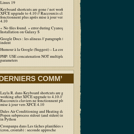
Linux 19
Keyboard shortcuts are gone / not working after
XFCE upgrade to 4.10 // Raccourcis claviers ne
fonctionnent plus après mise à jour vers XFCE
4.10
« No files found. » error during Cyanogen
Installation on Galaxy S
Google Docs : les alineas // paragraph first line
indent
Humour à la Google (Suggest) – La compil’
PHP: USE concatenation NOT multiple echo /
parameters
DERNIERS COMM’
Layla R.
dans
Keyboard shortcuts are gone / not
working after XFCE upgrade to 4.10 //
Raccourcis claviers ne fonctionnent plus après
mise à jour vers XFCE 4.10
Dales Air Conditioning and Heating
dans
Output
Popen subprocess stdout (and stderr) in real-time
in Python
Cronpanpa
dans
Les tâches planifiées sous Linux
(cron, crontab) : seconde approche