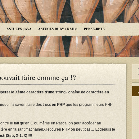
ASTUCES JAVA
ASTUCES RUBY / RAILS
PENSE-BÊTE
vait faire comme ça !?
pérer le Xème caractère d’une string / chaîne de caractère en
quoi ils savent faire des trucs
en PHP
que les programmeurs PHP
contre le fait qu’en C ou même en Pascal on peut accéder au
ctère en faisant machaine[X] et qu’en PHP on peut pas… Et depuis le
str($str, X-1, X)
!!!!