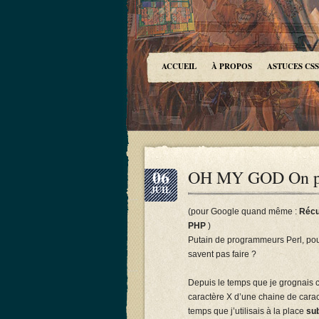
ACCUEIL
À PROPOS
ASTUCES CSS
06
OH MY GOD On pou
JUIL
(pour Google quand même :
Récu
PHP
)
Putain de programmeurs Perl, pour
savent pas faire ?
Depuis le temps que je grognais 
caractère X d’une chaine de cara
temps que j’utilisais à la place
sub