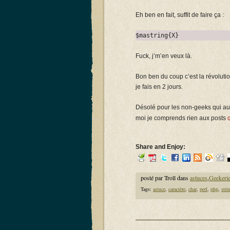
Eh ben en fait, suffit de faire ça :
$mastring{X}
Fuck, j’m’en veux là.
Bon ben du coup c’est la révolution
je fais en 2 jours.
Désolé pour les non-geeks qui auro
moi je comprends rien aux posts
Share and Enjoy:
posté par Troll dans
astuces
,
Geekeri
Tags:
astuce
,
caractère
,
char
,
perl
,
php
,
stri