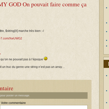
 MY GOD On pouvait faire comme ça
re, $string[X] marche très bien :-/
per-7.com/XwUWG2
n
 qu’on ne pouvait pas à l’époque
t un truc du genre une string n’est pas un array…
ntaire
t pour poster un message.
Votre commentaire