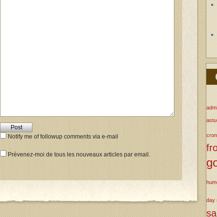
admi
ast
cron
Notify me of followup comments via e-mail
fr
Prévenez-moi de tous les nouveaux articles par email.
g
hum
day
s