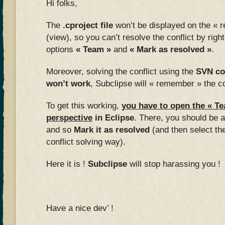
Hi folks,
The
.cproject file
won’t be displayed on the « 
(view), so you can’t resolve the conflict by righ
options
« Team »
and
« Mark as resolved »
.
Moreover, solving the conflict using the
SVN com
won’t work
, Subclipse will « remember » the co
To get this working,
you have to open the « T
perspective
in Eclipse
. There, you should be a
and so
Mark it as resolved
(and then select the
conflict solving way).
Here it is !
Subclipse
will stop harassing you !
Have a nice dev’ !