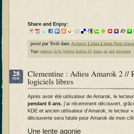
Share and Enjoy:
posté par Troll dans
Astuces Linux
,
Linux
,
Non class
Tags:
astuces
,
fc16
,
fedora
,
fedora 16
,
linux
,
qt
,
qt4
,
qtcreator
28
Clementine : Adieu Amarok 2 // R
NOV
logiciels libres
Après avoir été utilisateur de Amarok, le lect
pendant 6 ans
, j’ai récemment découvert, grâce
KDE et ancien utilisateur d’Amarok, le lecteur 
découverte sera fatale pour Amarok de mon côt
Une lente agonie