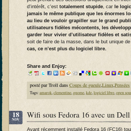
d’intérêt, c’est
totalement stupide
, car
le logi
jamais le même publique que les énormes log
au lieu de vouloir grapiller sur le grand publi
utilisateurs fidèles mécontents, les dévelop
garder leur vivier d’utilisateur fidèles et satis
soit de faire de la masse, dans le but unique de 
cas, ce n’est plus du logiciel libre.
Share and Enjoy:
posté par Troll dans
Coups de gueule
,
Linux
,
Pensées
Tags:
amarok
,
clementine
,
gnome
,
kde
,
logiciel libre
,
open sou
18
Wifi sous Fedora 16 avec un Dell
NOV
Ayant récemment installé Fedora 16 (FC16) tou