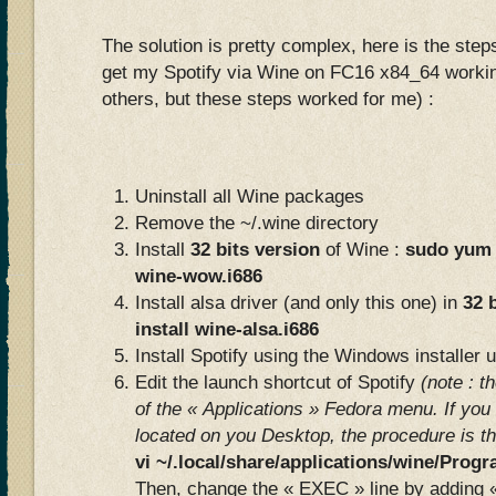
The solution is pretty complex, here is the steps
get my Spotify via Wine on FC16 x84_64 workin
others, but these steps worked for me) :
Uninstall all Wine packages
Remove the ~/.wine directory
Install
32 bits version
of Wine :
sudo yum i
wine-wow.i686
Install alsa driver (and only this one) in
32 
install wine-alsa.i686
Install Spotify using the Windows installer 
Edit the launch shortcut of Spotify
(note : t
of the « Applications » Fedora menu. If you 
located on you Desktop, the procedure is t
vi ~/.local/share/applications/wine/Prog
Then, change the « EXEC » line by adding