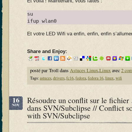
Et voilà ! Maintenant, vous faites :
su
ifup wlan0
Et votre LED Wifi va enfin, enfin, enfin s’allum
Share and Enjoy:
posté par Troll dans
Astuces Linux
,
Linux
avec
2 co
Tags:
astuces
,
drivers
,
fc16
,
fedora
,
fedora 16
,
linux
,
wifi
16
Résoudre un conflit sur le fichier 
NOV
dans SVN/Subclipse // Conflict so
with SVN/Subclipse