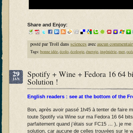
Share and Enjoy:
posté par Troll dans
sciences
avec
aucun commentair
Tags:
bonne idée
,
écolo
,
écologie
,
énergie
,
ingéniérie
,
mer
,
océ
29
Spotify + Wine + Fedora 16 64 bi
JAN
Solution !
English readers : see at the bottom of the Fr
Bon, après avoir passé 1h45 à tenter de faire 
toute Spotify via Wine sur ma Fedora 16 64 bits
parfaitement quand j’étais sur FC15 … ), je me 
solution, car aucune de celles trouvées sur le