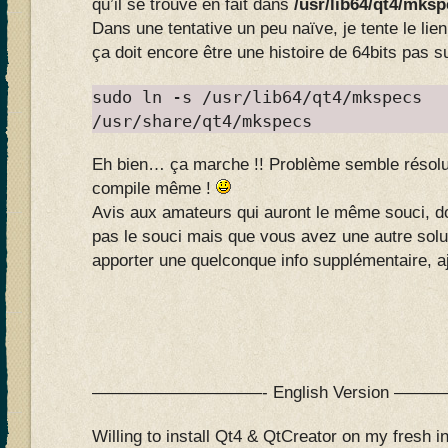
qu’il se trouve en fait dans
/usr/lib64/qt4/mks
Dans une tentative un peu naïve, je tente le li
ça doit encore être une histoire de 64bits pas s
sudo ln -s /usr/lib64/qt4/mkspecs
/usr/share/qt4/mkspecs
Eh bien… ça marche !! Problème semble résolu,
compile même !
Avis aux amateurs qui auront le même souci,
pas le souci mais que vous avez une autre solu
apporter une quelconque info supplémentaire, a
——————————- English Version —
Willing to install Qt4 & QtCreator on my fresh in