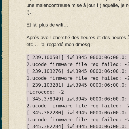
une malencontreuse mise à jour ! (laquelle, je 
!).
Et là, plus de wifi…
Après avoir cherché des heures et des heures 
etc… j’ai regardé mon dmesg :
[ 239.100501] iwl3945 0000:06:00.0:
2.ucode firmware file req failed: -
[ 239.103276] iwl3945 0000:06:00.0:
1.ucode firmware file req failed: -
[ 239.103281] iwl3945 0000:06:00.0:
microcode: -2
[ 345.378949] iwl3945 0000:06:00.0:
2.ucode firmware file req failed: -
[ 345.382280] iwl3945 0000:06:00.0:
1.ucode firmware file req failed: -
[ 345.382284] iwl3945 0000:06:00.0: