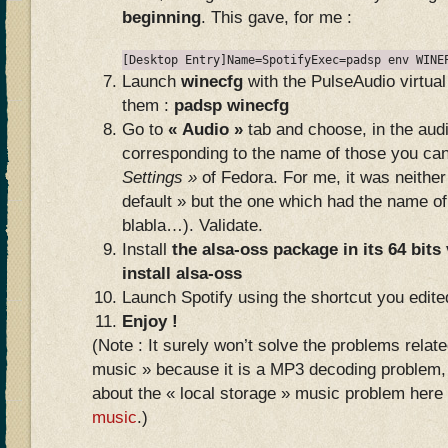
beginning
. This gave, for me :
[Desktop Entry]Name=SpotifyExec=padsp env WINE
Launch
winecfg
with the PulseAudio virtual 
them :
padsp winecfg
Go to
« Audio »
tab and choose, in the audi
corresponding to the name of those you can
Settings »
of Fedora. For me, it was neither
default » but the one which had the name o
blabla…). Validate.
Install
the alsa-oss package in its 64 bit
install alsa-oss
Launch Spotify using the shortcut you edite
Enjoy !
(Note : It surely won’t solve the problems relate
music » because it is a MP3 decoding problem,
about the « local storage » music problem here
music
.)