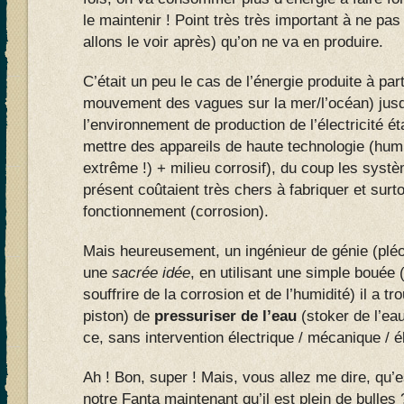
le maintenir ! Point très très important à ne p
allons le voir après) qu’on ne va en produire.
C’était un peu le cas de l’énergie produite à par
mouvement des vagues sur la mer/l’océan) jusq
l’environnement de production de l’électricité éta
mettre des appareils de haute technologie (humi
extrême !) + milieu corrosif), du coup les syst
présent coûtaient très chers à fabriquer et surt
fonctionnement (corrosion).
Mais heureusement, un ingénieur de génie (plé
une
sacrée idée
, en utilisant une simple bouée 
souffrire de la corrosion et de l’humidité) il a t
piston) de
pressuriser de l’eau
(stoker de l’eau
ce, sans intervention électrique / mécanique / él
Ah ! Bon, super ! Mais, vous allez me dire, qu’e
notre Fanta maintenant qu’il est plein de bulles 