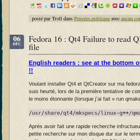
posté par Troll dans
Pensées
,
politique
avec
aucun co
06
Fedora 16 : Qt4 Failure to re
DÉC
file
English readers : see at the bottom o
!!
Voulant installer Qt4 et QtCreator sur ma fedora
suis heurté, lors de la première tentative de co
le moins étonnante (lorsque j’ai fait « run qmake
/usr/share/qt4/mkspecs/linux-g++/qm
Après avoir fait une rapide recherche infructueuse
petite recherche sur mon disque dur sur le ter