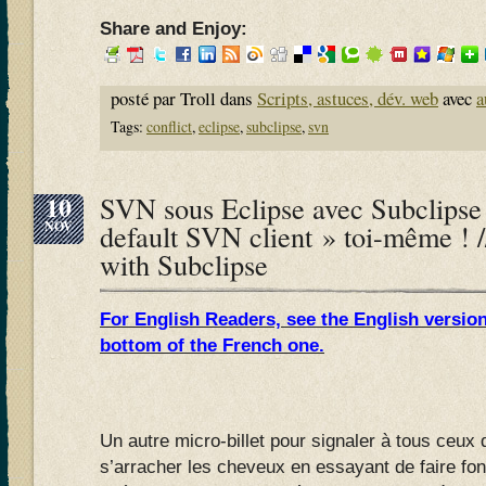
Share and Enjoy:
posté par Troll dans
Scripts, astuces, dév. web
avec
a
Tags:
conflict
,
eclipse
,
subclipse
,
svn
10
SVN sous Eclipse avec Subclipse 
NOV
default SVN client » toi-même ! 
with Subclipse
For English Readers, see the English version 
bottom of the French one.
Un autre micro-billet pour signaler à tous ceux q
s’arracher les cheveux en essayant de faire fon