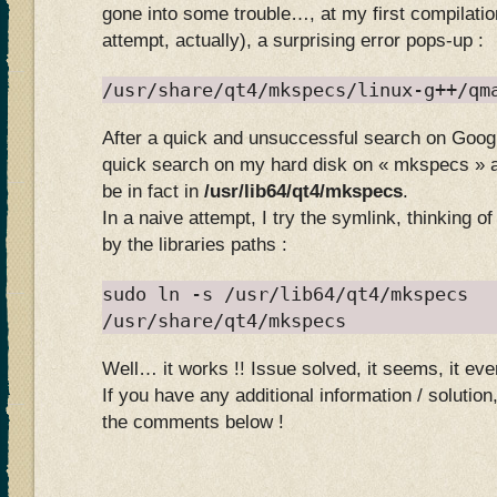
gone into some trouble…, at my first compilati
attempt, actually), a surprising error pops-up :
/usr/share/qt4/mkspecs/linux-g++/qm
After a quick and unsuccessful search on Googl
quick search on my hard disk on « mkspecs » an
be in fact in
/usr/lib64/qt4/mkspecs
.
In a naive attempt, I try the symlink, thinking o
by the libraries paths :
sudo ln -s /usr/lib64/qt4/mkspecs
/usr/share/qt4/mkspecs
Well… it works !! Issue solved, it seems, it ev
If you have any additional information / solution,
the comments below !