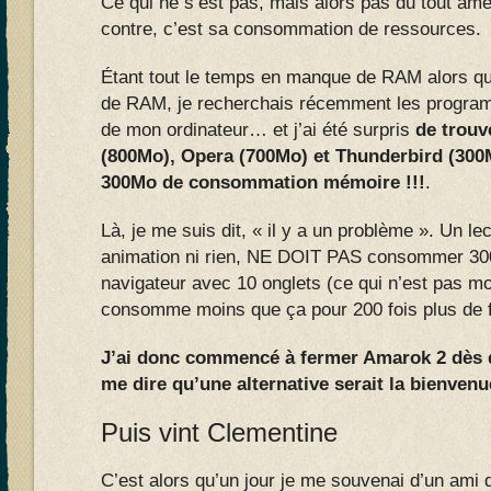
Ce qui ne s’est pas, mais alors pas du tout amé
contre, c’est sa consommation de ressources.
Étant tout le temps en manque de RAM alors q
de RAM, je recherchais récemment les prog
de mon ordinateur… et j’ai été surpris
de trouv
(800Mo), Opera (700Mo) et Thunderbird (30
300Mo de consommation mémoire !!!
.
Là, je me suis dit, « il y a un problème ». Un l
animation ni rien, NE DOIT PAS consommer 30
navigateur avec 10 onglets (ce qui n’est pas mo
consomme moins que ça pour 200 fois plus de f
J’ai donc commencé à fermer Amarok 2 dès q
me dire qu’une alternative serait la bienvenu
Puis vint Clementine
C’est alors qu’un jour je me souvenai d’un ami 