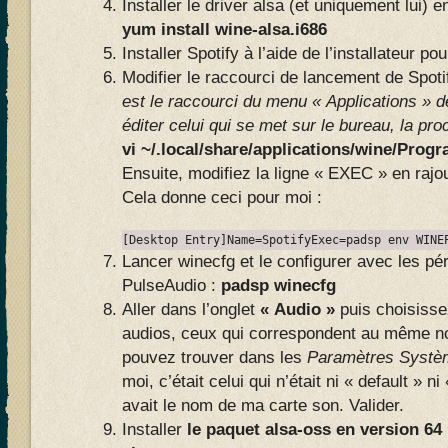
Installer le driver alsa (et uniquement lui) 
yum install wine-alsa.i686
Installer Spotify à l’aide de l’installateur p
Modifier le raccourci de lancement de Spot
est le raccourci du menu « Applications » 
éditer celui qui se met sur le bureau, la pr
vi ~/.local/share/applications/wine/Prog
Ensuite, modifiez la ligne « EXEC » en rajo
Cela donne ceci pour moi :
[Desktop Entry]Name=SpotifyExec=padsp env WINE
Lancer winecfg et le configurer avec les pér
PulseAudio :
padsp winecfg
Aller dans l’onglet
« Audio »
puis choisisse
audios, ceux qui correspondent au même 
pouvez trouver dans les
Paramètres Systè
moi, c’était celui qui n’était ni « default » 
avait le nom de ma carte son. Valider.
Installer
le paquet alsa-oss en version 64 