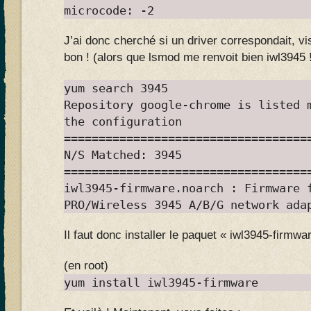
microcode: -2
J’ai donc cherché si un driver correspondait, vi
bon ! (alors que lsmod me renvoit bien iwl3945 
yum search 3945
Repository google-chrome is listed 
the configuration
===================================
N/S Matched: 3945
===================================
iwl3945-firmware.noarch : Firmware 
PRO/Wireless 3945 A/B/G network ada
Il faut donc installer le paquet « iwl3945-firmwar
(en root)
yum install iwl3945-firmware