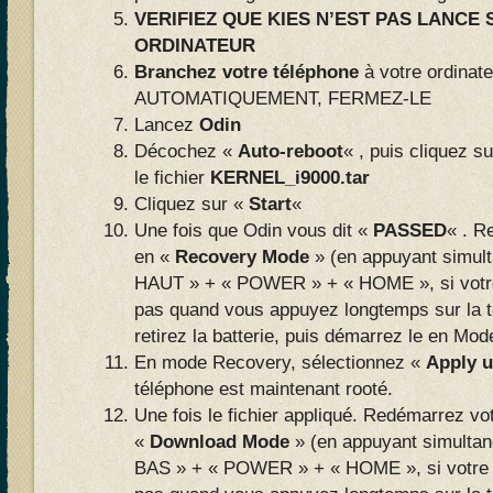
VERIFIEZ QUE KIES N’EST PAS LANCE
ORDINATEUR
Branchez votre téléphone
à votre ordinat
AUTOMATIQUEMENT, FERMEZ-LE
Lancez
Odin
Décochez «
Auto-reboot
« , puis cliquez s
le fichier
KERNEL_i9000.tar
Cliquez sur «
Start
«
Une fois que Odin vous dit «
PASSED
« . R
en «
Recovery Mode
» (en appuyant simu
HAUT » + « POWER » + « HOME », si votre
pas quand vous appuyez longtemps sur la
retirez la batterie, puis démarrez le en Mo
En mode Recovery, sélectionnez «
Apply u
téléphone est maintenant rooté.
Une fois le fichier appliqué. Redémarrez vo
«
Download Mode
» (en appuyant simult
BAS » + « POWER » + « HOME », si votre 