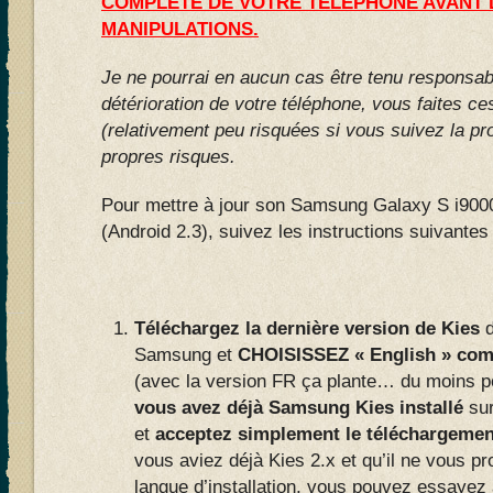
COMPLETE DE VOTRE TELEPHONE AVANT 
MANIPULATIONS.
Je ne pourrai en aucun cas être tenu responsa
détérioration de votre téléphone, vous faites c
(relativement peu risquées si vous suivez la pro
propres risques.
Pour mettre à jour son Samsung Galaxy S i900
(Android 2.3), suivez les instructions suivantes 
Téléchargez la dernière version de Kies
d
Samsung et
CHOISISSEZ « English » comm
(avec la version FR ça plante… du moins po
vous avez déjà Samsung Kies installé
sur
et
acceptez simplement le téléchargement
vous aviez déjà Kies 2.x et qu’il ne vous p
langue d’installation, vous pouvez essayez