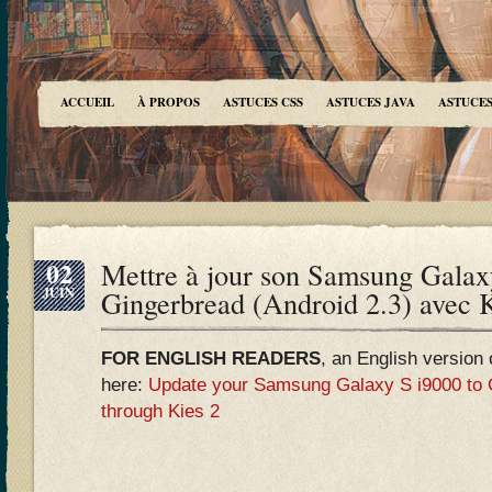
ACCUEIL
À PROPOS
ASTUCES CSS
ASTUCES JAVA
ASTUCES
02
Mettre à jour son Samsung Galax
JUIN
Gingerbread (Android 2.3) avec 
FOR ENGLISH READERS
, an English version o
here:
Update your Samsung Galaxy S i9000 to G
through Kies 2