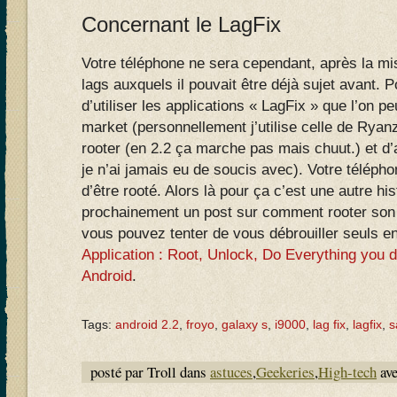
Concernant le LagFix
Votre téléphone ne sera cependant, après la mi
lags auxquels il pouvait être déjà sujet avant. P
d’utiliser les applications « LagFix » que l’on p
market (personnellement j’utilise celle de Ryan
rooter (en 2.2 ça marche pas mais chuut.) et d’a
je n’ai jamais eu de soucis avec). Votre téléph
d’être rooté. Alors là pour ça c’est une autre his
prochainement un post sur comment rooter son 
vous pouvez tenter de vous débrouiller seuls en 
Application : Root, Unlock, Do Everything you 
Android
.
Tags:
android 2.2
,
froyo
,
galaxy s
,
i9000
,
lag fix
,
lagfix
,
s
posté par Troll dans
astuces
,
Geekeries
,
High-tech
av