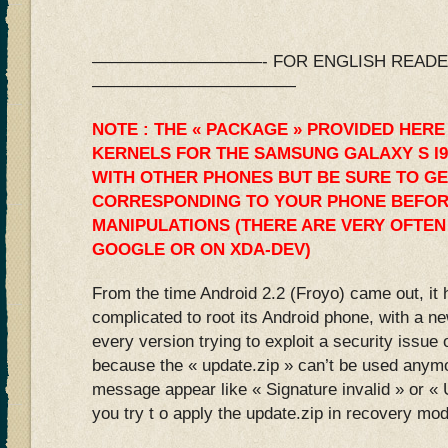
——————————- FOR ENGLISH READERS
————————————
NOTE : THE « PACKAGE » PROVIDED HERE
KERNELS FOR THE SAMSUNG GALAXY S I9
WITH OTHER PHONES BUT BE SURE TO GE
CORRESPONDING TO YOUR PHONE BEFOR
MANIPULATIONS (THERE ARE VERY OFTEN
GOOGLE OR ON XDA-DEV)
From the time Android 2.2 (Froyo) came out, it
complicated to root its Android phone, with a n
every version trying to exploit a security issue
because the « update.zip » can’t be used anymo
message appear like « Signature invalid » or 
you try t o apply the update.zip in recovery mo