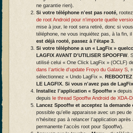
ne garantie rien).
Si votre téléphone n’est pas rooté,
rootez
de root Android pour n’importe quelle versi
mise à jour, le root sera retiré, donc si vou
téléphone, ne vous inquiétez pas, à la fin, i
est déjà rooté, passez à l’étape 3.
Si votre téléphone a un « LagFix » quel
LAGFIX AVANT D’UTILISER SPOOFFW
. 
utilisé celui « One Click LagFix » (OCLF)
dans l’article d’update Froyo du Galaxy S
, 
sélectionnez « Undo LagFix ».
REBOOTEZ 
LE LAGFIX. Si vous n’avez pas de LagFix,
Installez l’application « Spooffw »
depuis 
depuis
le thread Spooffw Android de XDA-D
Lancez Spooffw et acceptez la demande d
possible qu’elle apparaisse avec un peu de 
n’hésitez pas à relancer l’application aprè
permanente l’accès root pour Spooffw).