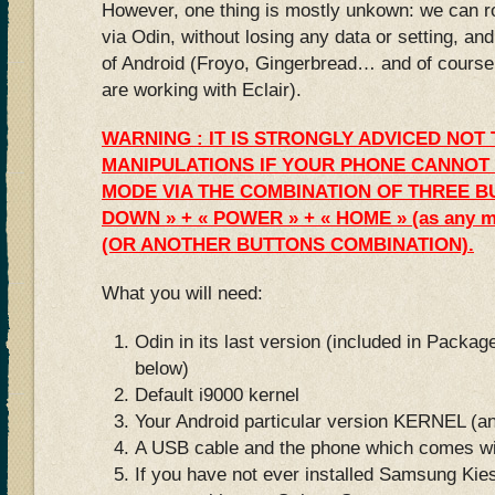
However, one thing is mostly unkown: we can ro
via Odin, without losing any data or setting, an
of Android (Froyo, Gingerbread… and of course, 
are working with Eclair).
WARNING : IT IS STRONGLY ADVICED NOT
MANIPULATIONS IF YOUR PHONE CANNOT
MODE VIA THE COMBINATION OF THREE B
DOWN » + « POWER » + « HOME » (as any ma
(OR ANOTHER BUTTONS COMBINATION).
What you will need:
Odin in its last version (included in Pack
below)
Default i9000 kernel
Your Android particular version KERNEL (an
A USB cable and the phone which comes wi
If you have not ever installed Samsung Ki