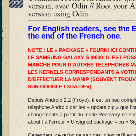
JUIN
version, avec Odin // Root your 
version using Odin
For English readers, see the E
the end of the French one
.
NOTE : LE « PACKAGE » FOURNI ICI CONT
LE SAMSUNG GALAXY S I9000. IL EST POS
MARCHE POUR D’AUTRES TELEPHONES MA
LES KERNELS CORRESPONDANTS A VOTR
D’EFFECTUER LA MANIP (SOUVENT TROU
SUR GOOGLE / XDA-DEV)
Depuis Android 2.2 (Froyo), il est un peu compl
téléphone Android car les « update.zip » que l’on
changements à partir du mode Recovery ne son
aboutit à l’erreur « Unsigned package » ou « Sig
Cependant, ce qu’on ne sait pas, c’est qu’il exi