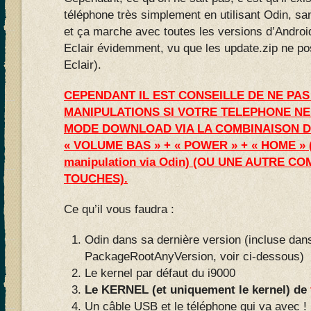
téléphone très simplement en utilisant Odin, s
et ça marche avec toutes les versions d’Andro
Eclair évidemment, vu que les update.zip ne p
Eclair).
CEPENDANT IL EST CONSEILLE DE NE PA
MANIPULATIONS SI VOTRE TELEPHONE NE
MODE DOWNLOAD VIA LA COMBINAISON D
« VOLUME BAS » + « POWER » + « HOME » 
manipulation via Odin) (OU UNE AUTRE C
TOUCHES).
Ce qu’il vous faudra :
Odin dans sa dernière version (incluse dans
PackageRootAnyVersion, voir ci-dessous)
Le kernel par défaut du i9000
Le KERNEL (et uniquement le kernel) de
Un câble USB et le téléphone qui va avec !