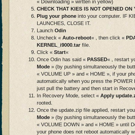
« Downloading » wirtten in yellow)
CHECK THAT KIES IS NOT OPENED O
Plug your phone
into your computer. IF
LAUNCHES, CLOSE IT.
Launch
Odin
Uncheck «
Auto-reboot
« , then click «
PD
KERNEL_i9000.tar
file.
Click «
Start
«
Once Odin has said «
PASSED
« , restart 
Mode
» (by pushing simultaneously the bu
« VOLUME UP » and « HOME », if your pho
automatically when you press the POWER b
just pull the battery and then start in Reco
In Recovery Mode, select «
Apply update.
rooted.
Once the update.zip file applied, restart yo
Mode
» (by pushing simultaneously the bu
« VOLUME DOWN » and « HOME » until Do
your phone does not reboot automatically