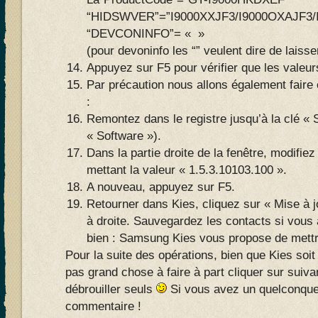
“HIDSWVER”=”I9000XXJF3/I9000OXAJF3/I
“DEVCONINFO”= « »
(pour devoninfo les “” veulent dire de laiss
Appuyez sur F5 pour vérifier que les valeurs
Par précaution nous allons également faire c
:
Remontez dans le registre jusqu’à la clé «
« Software »).
Dans la partie droite de la fenêtre, modifiez
mettant la valeur « 1.5.3.10103.100 ».
A nouveau, appuyez sur F5.
Retourner dans Kies, cliquez sur « Mise à j
à droite. Sauvegardez les contacts si vous
bien : Samsung Kies vous propose de mettre
Pour la suite des opérations, bien que Kies soit q
pas grand chose à faire à part cliquer sur suiva
débrouiller seuls
Si vous avez un quelconque
commentaire !