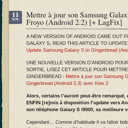
11
Mettre à jour son Samsung Galax
NOV
Froyo (Android 2.2) [+ LagFix]
A NEW VERSION OF ANDROID CAME OUT 
GALAXY S, READ THIS ARTICLE TO UPDAT
Update Samsung Galaxy S to Gingerbread (Andr
UNE NOUVELLE VERSION D’ANDROID POUR
SORTIE, LISEZ CET ARTICLE POUR METTRE
GINGERBREAD :
Mettre à jour son Samsung G
Gingerbread (Android 2.3) avec Kies 2
Alors, certains l’auront peut-être remarqué,
ENFIN [re]mis à disposition l’update vers An
son téléphone Galaxy S i9000, sa meilleure 
Cependant… Comme d’habitude il va falloir bido