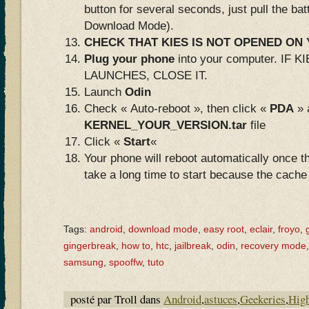
button for several seconds, just pull the bat
Download Mode).
CHECK THAT KIES IS NOT OPENED O
Plug your phone
into your computer. IF
LAUNCHES, CLOSE IT.
Launch
Odin
Check « Auto-reboot », then click «
PDA
» 
KERNEL_YOUR_VERSION.tar
file
Click «
Start
«
Your phone will reboot automatically once th
take a long time to start because the cach
Tags:
android
,
download mode
,
easy root
,
eclair
,
froyo
,
gingerbreak
,
how to
,
htc
,
jailbreak
,
odin
,
recovery mode
samsung
,
spooffw
,
tuto
posté par Troll dans
Android
,
astuces
,
Geekeries
,
High