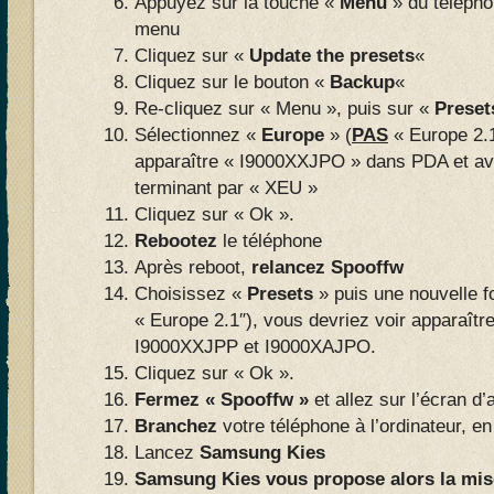
Appuyez sur la touche «
Menu
» du téléphon
menu
Cliquez sur «
Update the presets
«
Cliquez sur le bouton «
Backup
«
Re-cliquez sur « Menu », puis sur «
Preset
Sélectionnez «
Europe
» (
PAS
« Europe 2.1
apparaître « I9000XXJPO » dans PDA et av
terminant par « XEU »
Cliquez sur « Ok ».
Rebootez
le téléphone
Après reboot,
relancez Spooffw
Choisissez «
Presets
» puis une nouvelle f
« Europe 2.1″), vous devriez voir apparaîtr
I9000XXJPP et I9000XAJPO.
Cliquez sur « Ok ».
Fermez « Spooffw »
et allez sur l’écran d’
Branchez
votre téléphone à l’ordinateur,
Lancez
Samsung Kies
Samsung Kies vous propose alors la mise