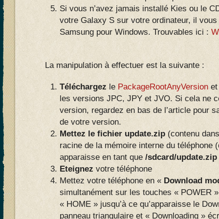
Si vous n’avez jamais installé Kies ou le 
votre Galaxy S sur votre ordinateur, il vous
Samsung pour Windows. Trouvables ici :
W
La manipulation à effectuer est la suivante :
Téléchargez
le
PackageRootAnyVersion
et
les versions JPC, JPY et JVO. Si cela ne c
version, regardez en bas de l’article pour 
de votre version.
Mettez le fichier update.zip
(contenu dans 
racine de la mémoire interne du téléphone 
apparaisse en tant que
/sdcard/update.zip
Eteignez
votre téléphone
Mettez votre téléphone en «
Download mo
simultanément sur les touches « POWER 
« HOME » jusqu’à ce qu’apparaisse le Dow
panneau triangulaire et « Downloading » écr