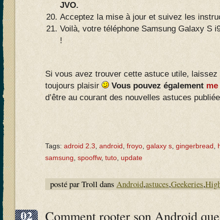
JVO.
Acceptez la mise à jour et suivez les instr
Voilà, votre téléphone Samsung Galaxy S i
!
Si vous avez trouver cette astuce utile, laissez
toujours plaisir
Vous pouvez également
me 
d’être au courant des nouvelles astuces publiées
Tags:
adroid 2.3
,
android
,
froyo
,
galaxy s
,
gingerbread
,
samsung
,
spooffw
,
tuto
,
update
posté par Troll dans
Android
,
astuces
,
Geekeries
,
High
02
Comment rooter son Android quel