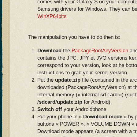
comes with your Galaxy S on your computer
Samsung drivers for Windows. They can be
WinXP64bits
The manipulation you have to do then is:
Download
the
PackageRootAnyVersion
and
contains the JPC, JPY et JVO versions kerne
correspond to your version, look at he bottom
instructions to grab your kernel version.
Put the
update.zip
file (contained in the ar
downloaded (PackageRootAnyVersion) at th
internal memory (« internal sd card ») (such
/sdcard/update.zip
for Android).
Switch off
your Androidphone
Put your phone in «
Download mode
» by p
buttons « POWER », « VOLUME DOWN » a
Download mode appears (a screen with a tr