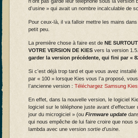
n’ont pas gardé leur téléphone sous la version b
d’usine » qui avait un nombre incalculable de s
Pour ceux-là, il va falloir mettre les mains dan
petit peu.
La première chose à faire est de
NE SURTOUT
VOTRE VERSION DE KIES
vers la version 1.
garder la version précédente, qui fini par « 8
Si c’est déjà trop tard et que vous avez installé
par « 100 » lorsque Kies vous l’a proposé, vous
l’ancienne version :
Téléchargez Samsung Kies 
En effet, dans la nouvelle version, le logiciel Ki
logiciel sur le téléphone juste avant d’effectue
jour du microgiciel » (ou
Firmware update
dans
qui nous empêche de lui faire croire que nous 
lambda avec une version
sortie d’usine
.