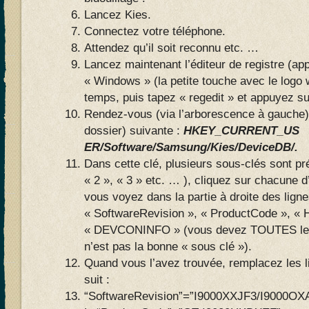
Lancez Kies.
Connectez votre téléphone.
Attendez qu’il soit reconnu etc. …
Lancez maintenant l’éditeur de registre (ap
« Windows » (la petite touche avec le log
temps, puis tapez « regedit » et appuyez su
Rendez-vous (via l’arborescence à gauche
dossier) suivante :
HKEY_CURRENT_US
ER/Software/Samsung/Kies/DeviceDB/.
Dans cette clé, plusieurs sous-clés sont p
« 2 », « 3 » etc. … ), cliquez sur chacune d
vous voyez dans la partie à droite des lign
« SoftwareRevision », « ProductCode », 
« DEVCONINFO » (vous devez TOUTES les 
n’est pas la bonne « sous clé »).
Quand vous l’avez trouvée, remplacez les
suit :
“SoftwareRevision”=”I9000XXJF3/I9000OX