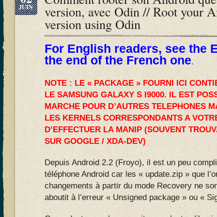
JUIN
version, avec Odin // Root your 
version using Odin
For English readers, see the E
the end of the French one
.
NOTE : LE « PACKAGE » FOURNI ICI CONT
LE SAMSUNG GALAXY S I9000. IL EST POS
MARCHE POUR D’AUTRES TELEPHONES MA
LES KERNELS CORRESPONDANTS A VOTR
D’EFFECTUER LA MANIP (SOUVENT TROU
SUR GOOGLE / XDA-DEV)
Depuis Android 2.2 (Froyo), il est un peu compl
téléphone Android car les « update.zip » que l’on
changements à partir du mode Recovery ne son
aboutit à l’erreur « Unsigned package » ou « Sig