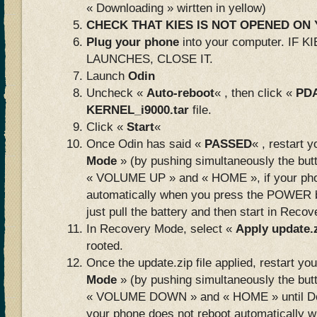
« Downloading » wirtten in yellow)
CHECK THAT KIES IS NOT OPENED O
Plug your phone
into your computer. IF
LAUNCHES, CLOSE IT.
Launch
Odin
Uncheck «
Auto-reboot
« , then click «
PD
KERNEL_i9000.tar
file.
Click «
Start
«
Once Odin has said «
PASSED
« , restart 
Mode
» (by pushing simultaneously the bu
« VOLUME UP » and « HOME », if your pho
automatically when you press the POWER b
just pull the battery and then start in Reco
In Recovery Mode, select «
Apply update.
rooted.
Once the update.zip file applied, restart yo
Mode
» (by pushing simultaneously the bu
« VOLUME DOWN » and « HOME » until Do
your phone does not reboot automatically