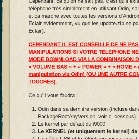
Cependant, ce qu’on ne sait pas, c’est qu’il exi
téléphone très simplement en utilisant Odin, s
et ça marche avec toutes les versions d’Andro
Eclair évidemment, vu que les update.zip ne p
Eclair).
CEPENDANT IL EST CONSEILLE DE NE PA
MANIPULATIONS SI VOTRE TELEPHONE NE
MODE DOWNLOAD VIA LA COMBINAISON D
« VOLUME BAS » + « POWER » + « HOME » 
manipulation via Odin) (OU UNE AUTRE C
TOUCHES).
Ce qu’il vous faudra :
Odin dans sa dernière version (incluse dans
PackageRootAnyVersion, voir ci-dessous)
Le kernel par défaut du i9000
Le KERNEL (et uniquement le kernel) de
Un câble USB et le téléphone qui va avec !