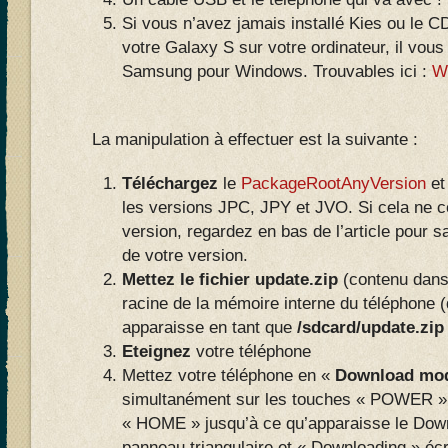
Si vous n’avez jamais installé Kies ou le 
votre Galaxy S sur votre ordinateur, il vous
Samsung pour Windows. Trouvables ici :
W
La manipulation à effectuer est la suivante :
Téléchargez
le
PackageRootAnyVersion
et
les versions JPC, JPY et JVO. Si cela ne c
version, regardez en bas de l’article pour 
de votre version.
Mettez le fichier update.zip
(contenu dans 
racine de la mémoire interne du téléphone 
apparaisse en tant que
/sdcard/update.zip
Eteignez
votre téléphone
Mettez votre téléphone en «
Download mo
simultanément sur les touches « POWER 
« HOME » jusqu’à ce qu’apparaisse le Dow
panneau triangulaire et « Downloading » écr