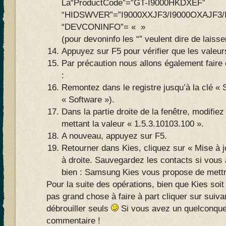
La“ProductCode”=”GT-I9000HKDXEF”
“HIDSWVER”=”I9000XXJF3/I9000OXAJF3/I
“DEVCONINFO”= « »
(pour devoninfo les “” veulent dire de laiss
Appuyez sur F5 pour vérifier que les valeurs
Par précaution nous allons également faire c
:
Remontez dans le registre jusqu’à la clé «
« Software »).
Dans la partie droite de la fenêtre, modifiez
mettant la valeur « 1.5.3.10103.100 ».
A nouveau, appuyez sur F5.
Retourner dans Kies, cliquez sur « Mise à j
à droite. Sauvegardez les contacts si vous
bien : Samsung Kies vous propose de mettre
Pour la suite des opérations, bien que Kies soit q
pas grand chose à faire à part cliquer sur suiva
débrouiller seuls
Si vous avez un quelconque
commentaire !