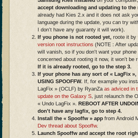
Samsung Kies installed
on your computer,
accept downloading and updating to the
already had Kies 2.x and it does not ask you
language during the update, you can try wit
I don’t have any guaranty it will work).
If you phone is not rooted yet,
roote it by
version root instructions
(NOTE : After updat
will vanish, so if you don’t want your phone 
concerned about rooting it now, it won’t be 
If it is already rooted, go to the step 3.
If your phone has any sort of « LagFi
USING SPOOFFW.
If, for example you inst
LagFix » (OCLF) by RyanZa
as adviced in t
update on the Galaxy S
, just relaunch the 
« Undo LagFix ».
REBOOT AFTER UNDOING
don’t have any lagfix, go to step 4.
Install the « Spooffw » app
from Android 
Dev thread about Spooffw
.
Launch Spooffw and accept the root rig