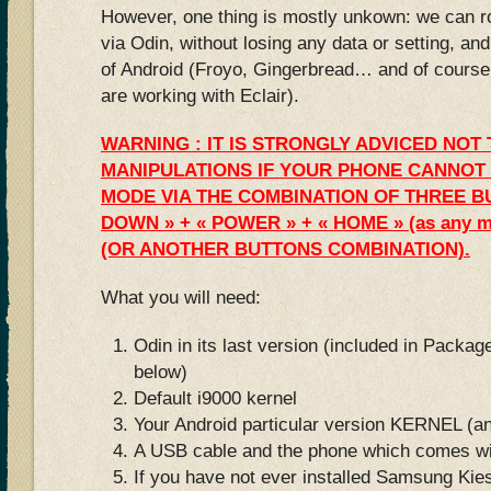
However, one thing is mostly unkown: we can ro
via Odin, without losing any data or setting, an
of Android (Froyo, Gingerbread… and of course, 
are working with Eclair).
WARNING : IT IS STRONGLY ADVICED NOT
MANIPULATIONS IF YOUR PHONE CANNOT
MODE VIA THE COMBINATION OF THREE B
DOWN » + « POWER » + « HOME » (as any ma
(OR ANOTHER BUTTONS COMBINATION).
What you will need:
Odin in its last version (included in Pack
below)
Default i9000 kernel
Your Android particular version KERNEL (an
A USB cable and the phone which comes wi
If you have not ever installed Samsung Ki