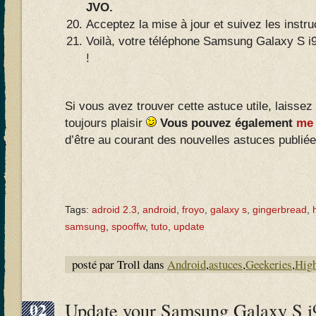
JVO.
Acceptez la mise à jour et suivez les instr
Voilà, votre téléphone Samsung Galaxy S i
!
Si vous avez trouver cette astuce utile, laissez
toujours plaisir
Vous pouvez également
me 
d’être au courant des nouvelles astuces publiées
Tags:
adroid 2.3
,
android
,
froyo
,
galaxy s
,
gingerbread
,
samsung
,
spooffw
,
tuto
,
update
posté par Troll dans
Android
,
astuces
,
Geekeries
,
High
02
Update your Samsung Galaxy S i