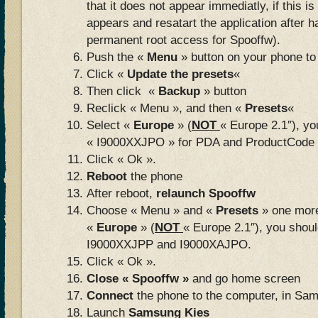
that it does not appear immediatly, if this is
appears and resatart the application after 
permanent root access for Spooffw).
Push the «
Menu
» button on your phone to
Click «
Update the presets
«
Then click «
Backup
» button
Reclick « Menu », and then «
Presets
«
Select «
Europe
» (
NOT
« Europe 2.1″), yo
« I9000XXJPO » for PDA and ProductCode 
Click « Ok ».
Reboot
the phone
After reboot,
relaunch Spooffw
Choose « Menu » and «
Presets
» one more
«
Europe
» (
NOT
« Europe 2.1″), you shoul
I9000XXJPP and I9000XAJPO.
Click « Ok ».
Close « Spooffw »
and go home screen
Connect
the phone to the computer, in Sa
Launch
Samsung Kies