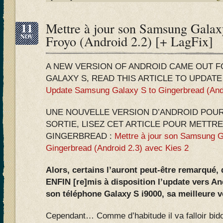
11
Mettre à jour son Samsung Galax
NOV
Froyo (Android 2.2) [+ LagFix]
A NEW VERSION OF ANDROID CAME OUT 
GALAXY S, READ THIS ARTICLE TO UPDAT
Update Samsung Galaxy S to Gingerbread (Andr
UNE NOUVELLE VERSION D’ANDROID POUR
SORTIE, LISEZ CET ARTICLE POUR METTRE
GINGERBREAD :
Mettre à jour son Samsung G
Gingerbread (Android 2.3) avec Kies 2
Alors, certains l’auront peut-être remarqué,
ENFIN [re]mis à disposition l’update vers An
son téléphone Galaxy S i9000, sa meilleure 
Cependant… Comme d’habitude il va falloir bido