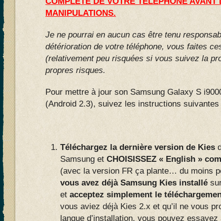
COMPLETE DE VOTRE TELEPHONE AVANT 
MANIPULATIONS.
Je ne pourrai en aucun cas être tenu responsa
détérioration de votre téléphone, vous faites c
(relativement peu risquées si vous suivez la pro
propres risques.
Pour mettre à jour son Samsung Galaxy S i900
(Android 2.3), suivez les instructions suivantes 
Téléchargez la dernière version de Kies
d
Samsung et
CHOISISSEZ « English » comm
(avec la version FR ça plante… du moins po
vous avez déjà Samsung Kies installé
sur
et
acceptez simplement le téléchargement
vous aviez déjà Kies 2.x et qu’il ne vous p
langue d’installation, vous pouvez essayez