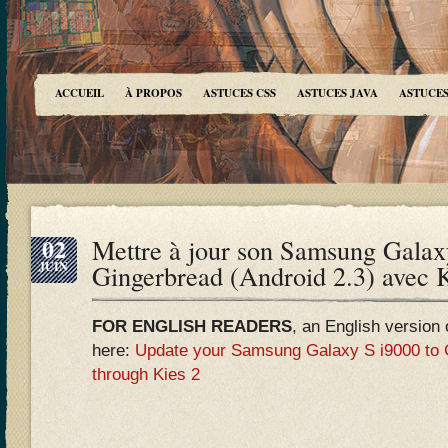
ACCUEIL
À PROPOS
ASTUCES CSS
ASTUCES JAVA
ASTUCES
02
Mettre à jour son Samsung Galax
JUIN
Gingerbread (Android 2.3) avec 
FOR ENGLISH READERS
, an English version o
here:
Update your Samsung Galaxy S i9000 to G
through Kies 2