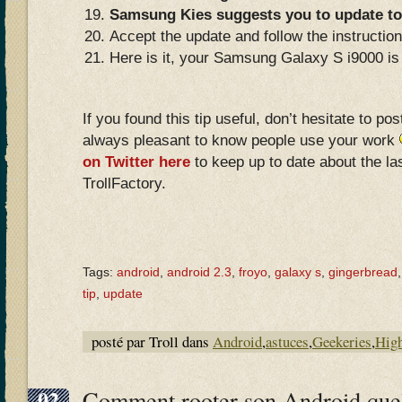
Samsung Kies suggests you to update to
Accept the update and follow the instructi
Here is it, your Samsung Galaxy S i9000 is
If you found this tip useful, don’t hesitate to po
always pleasant to know people use your work
on Twitter here
to keep up to date about the las
TrollFactory.
Tags:
android
,
android 2.3
,
froyo
,
galaxy s
,
gingerbread
tip
,
update
posté par Troll dans
Android
,
astuces
,
Geekeries
,
High
02
Comment rooter son Android quel