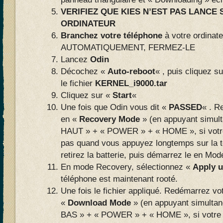
VERIFIEZ QUE KIES N’EST PAS LANCE
ORDINATEUR
Branchez votre téléphone
à votre ordinat
AUTOMATIQUEMENT, FERMEZ-LE
Lancez
Odin
Décochez «
Auto-reboot
« , puis cliquez s
le fichier
KERNEL_i9000.tar
Cliquez sur «
Start
«
Une fois que Odin vous dit «
PASSED
« . R
en «
Recovery Mode
» (en appuyant simu
HAUT » + « POWER » + « HOME », si votre
pas quand vous appuyez longtemps sur la
retirez la batterie, puis démarrez le en Mo
En mode Recovery, sélectionnez «
Apply u
téléphone est maintenant rooté.
Une fois le fichier appliqué. Redémarrez vo
«
Download Mode
» (en appuyant simult
BAS » + « POWER » + « HOME », si votre 