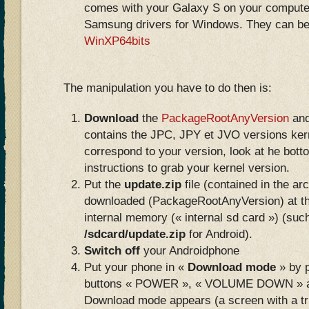
comes with your Galaxy S on your computer
Samsung drivers for Windows. They can be
WinXP64bits
The manipulation you have to do then is:
Download
the
PackageRootAnyVersion
and
contains the JPC, JPY et JVO versions kerne
correspond to your version, look at he bottom
instructions to grab your kernel version.
Put the
update.zip
file (contained in the ar
downloaded (PackageRootAnyVersion) at th
internal memory (« internal sd card ») (such
/sdcard/update.zip
for Android).
Switch off
your Androidphone
Put your phone in «
Download mode
» by p
buttons « POWER », « VOLUME DOWN » a
Download mode appears (a screen with a tr