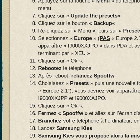
Appuyez sur la touche «
Menu
» du téléphon
menu
Cliquez sur «
Update the presets
«
Cliquez sur le bouton «
Backup
«
Re-cliquez sur « Menu », puis sur «
Preset
Sélectionnez «
Europe
» (
PAS
« Europe 2.1
apparaître « I9000XXJPO » dans PDA et av
terminant par « XEU »
Cliquez sur « Ok ».
Rebootez
le téléphone
Après reboot,
relancez Spooffw
Choisissez «
Presets
» puis une nouvelle f
« Europe 2.1″), vous devriez voir apparaîtr
I9000XXJPP et I9000XAJPO.
Cliquez sur « Ok ».
Fermez « Spooffw »
et allez sur l’écran d’
Branchez
votre téléphone à l’ordinateur,
Lancez
Samsung Kies
Samsung Kies vous propose alors la mise