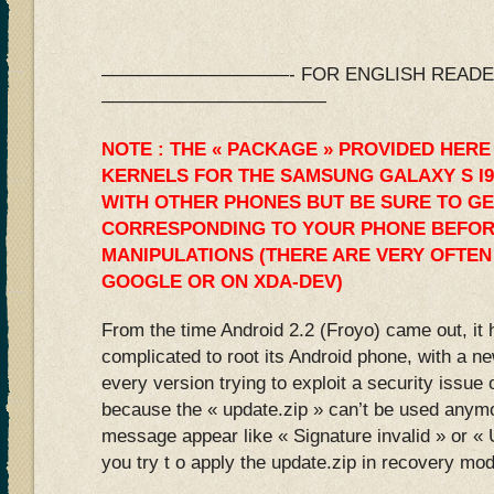
——————————- FOR ENGLISH READERS
————————————
NOTE : THE « PACKAGE » PROVIDED HERE
KERNELS FOR THE SAMSUNG GALAXY S I9
WITH OTHER PHONES BUT BE SURE TO GE
CORRESPONDING TO YOUR PHONE BEFOR
MANIPULATIONS (THERE ARE VERY OFTEN
GOOGLE OR ON XDA-DEV)
From the time Android 2.2 (Froyo) came out, it
complicated to root its Android phone, with a n
every version trying to exploit a security issue
because the « update.zip » can’t be used anymo
message appear like « Signature invalid » or 
you try t o apply the update.zip in recovery mo