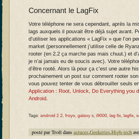
Concernant le LagFix
Votre téléphone ne sera cependant, après la mi
lags auxquels il pouvait être déjà sujet avant. P
d’utiliser les applications « LagFix » que l’on p
market (personnellement j’utilise celle de Ryan
rooter (en 2.2 ça marche pas mais chuut.) et d’a
je n’ai jamais eu de soucis avec). Votre téléph
d’être rooté. Alors là pour ça c’est une autre his
prochainement un post sur comment rooter son 
vous pouvez tenter de vous débrouiller seuls en 
Application : Root, Unlock, Do Everything you 
Android
.
Tags:
android 2.2
,
froyo
,
galaxy s
,
i9000
,
lag fix
,
lagfix
,
s
posté par Troll dans
astuces
,
Geekeries
,
High-tech
av