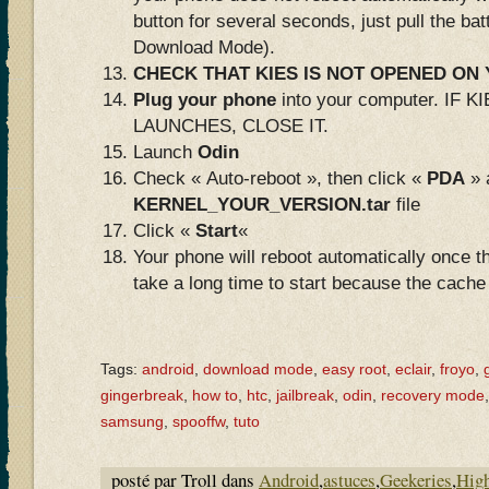
button for several seconds, just pull the bat
Download Mode).
CHECK THAT KIES IS NOT OPENED O
Plug your phone
into your computer. IF
LAUNCHES, CLOSE IT.
Launch
Odin
Check « Auto-reboot », then click «
PDA
» 
KERNEL_YOUR_VERSION.tar
file
Click «
Start
«
Your phone will reboot automatically once th
take a long time to start because the cach
Tags:
android
,
download mode
,
easy root
,
eclair
,
froyo
,
gingerbreak
,
how to
,
htc
,
jailbreak
,
odin
,
recovery mode
samsung
,
spooffw
,
tuto
posté par Troll dans
Android
,
astuces
,
Geekeries
,
High