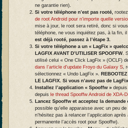
ne garantie rien).
Si votre téléphone n’est pas rooté,
rootez
de root Android pour n’importe quelle versi
mise à jour, le root sera retiré, donc si vou
téléphone, ne vous inquiétez pas, à la fin, i
est déjà rooté, passez à l’étape 3.
Si votre téléphone a un « LagFix » quel
LAGFIX AVANT D’UTILISER SPOOFFW
. 
utilisé celui « One Click LagFix » (OCLF)
dans l’article d’update Froyo du Galaxy S
, 
sélectionnez « Undo LagFix ».
REBOOTEZ 
LE LAGFIX. Si vous n’avez pas de LagFix,
Installez l’application « Spooffw »
depuis 
depuis
le thread Spooffw Android de XDA-D
Lancez Spooffw et acceptez la demande d
possible qu’elle apparaisse avec un peu de 
n’hésitez pas à relancer l’application aprè
permanente l’accès root pour Spooffw).