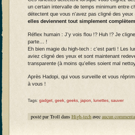
un certain intervalle de temps minimum entre c
détectent que vous n’avez pas cligné des yeux 
elles deviennent tout simplement complètem
Réflex humain : J’y vois flou !? Huh !? Je clig
parte… !
Eh bien magie du high-tech : c’est parti ! Les l
aviez cligné des yeux et sont maintenant red
transparente (à moins qu’elles soient mal netto
Après Hadopi, qui vous surveille et vous réprim
à vous !
Tags:
gadget
,
geek
,
geeks
,
japon
,
lunettes
,
sauver
posté par Troll dans
High-tech
avec
aucun commenta