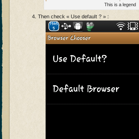
This is a legend
Then check « Use default ? » :