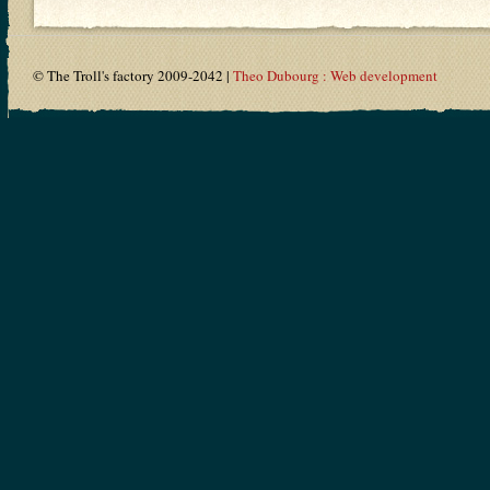
© The Troll's factory 2009-2042 |
Theo Dubourg : Web development