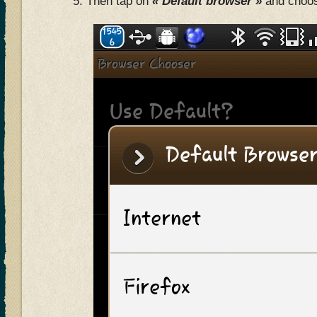
Then tap on
« Default browser »
and choos