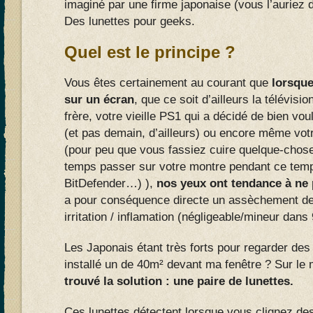
imaginé par une firme japonaise (vous l’auriez d
Des lunettes pour geeks.
Quel est le principe ?
Vous êtes certainement au courant que
lorsqu
sur un écran
, que ce soit d’ailleurs la télévisi
frère, votre vieille PS1 qui a décidé de bien vou
(et pas demain, d’ailleurs) ou encore même vo
(pour peu que vous fassiez cuire quelque-chose
temps passer sur votre montre pendant ce temp
BitDefender…) ),
nos yeux ont tendance à ne 
a pour conséquence directe un assèchement de l
irritation / inflamation (négligeable/mineur dan
Les Japonais étant très forts pour regarder des
installé un de 40m² devant ma fenêtre ? Sur le 
trouvé la solution : une paire de lunettes.
Ces lunettes détectent lorsque vous clignez des