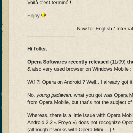
Voilà c’est terminé !
Enjoy
—————————– Now for English / Internati
—————————–
Hi folks,
Opera Softwares recently released
(11/09)
th
& also very used browser on Windows Mobile :
Wtf ?! Opera on Android ? Well.. I already got it
No,
young padawan
, what you got was
Opera M
from Opera Mobile, but that’s not the subject of t
Whereas, there is a little issue with Opera Mobi
Android 2.2 « Froyo ») does not recognize Ope
(although it works with Opera Mini….) !