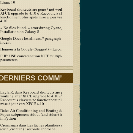
Linux 19
Keyboard shortcuts are gone / not working after
XFCE upgrade to 4.10 // Raccourcis claviers ne
fonctionnent plus après mise à jour vers XFCE
4.10
« No files found. » error during Cyanogen
Installation on Galaxy S
Google Docs : les alineas // paragraph first line
indent
Humour à la Google (Suggest) – La compil’
PHP: USE concatenation NOT multiple echo /
parameters
DERNIERS COMM’
Layla R.
dans
Keyboard shortcuts are gone / not
working after XFCE upgrade to 4.10 //
Raccourcis claviers ne fonctionnent plus après
mise à jour vers XFCE 4.10
Dales Air Conditioning and Heating
dans
Output
Popen subprocess stdout (and stderr) in real-time
in Python
Cronpanpa
dans
Les tâches planifiées sous Linux
(cron, crontab) : seconde approche