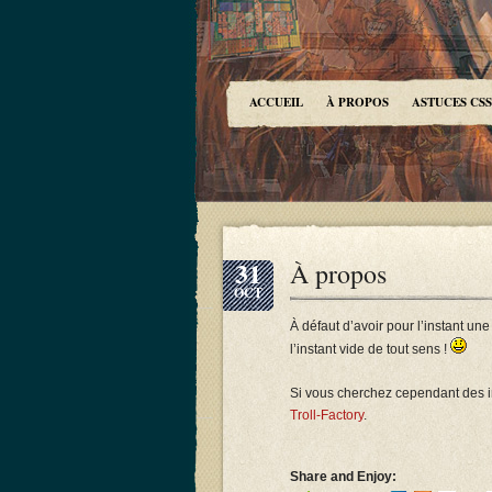
ACCUEIL
À PROPOS
ASTUCES CSS
31
À propos
OCT
À défaut d’avoir pour l’instant une
l’instant vide de tout sens !
Si vous cherchez cependant des in
Troll-Factory
.
Share and Enjoy: