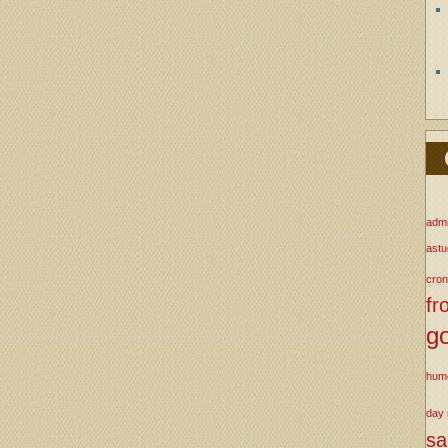
admi
ast
cron
fr
g
hum
day
s