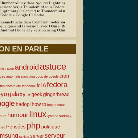
HumbertoJuicy
dans
Ajouter Lightning
(calendrier) à Thunderbird sous Fedora / Add
Ligthtning (calendar) to Thunderbird under
Fedora + Google Calendar
Kennethjiche
dans
Comment rooter son Android
quelque-soit la version, avec Odin // Root your
Android Phone any version using Odin
ON EN PARLE
astuce
android
nistration
cron
uces
automatisation
blog
coup de gueule
fedora
fc16
tab
distant
dtc
facebook
oyo
galaxy s
geek
gingerbread
oogle
hadopi
how to
http
humeur
linux
humour
eurs
lyon
no sarkozy
php
Pensées
politique
nsd
amsung
serveur
server
scripts