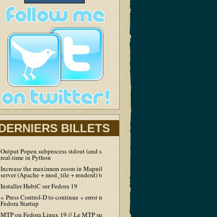
DERNIERS BILLETS
Output Popen subprocess stdout (and stderr) in
real-time in Python
Increase the maximum zoom in Mapnik tiles
server (Apache + mod_tile + renderd) to 19
Installer HubiC sur Fedora 19
« Press Control-D to continue » error message at
Fedora Startup
MTP on Fedora Linux 19 // Le MTP sur Fedora