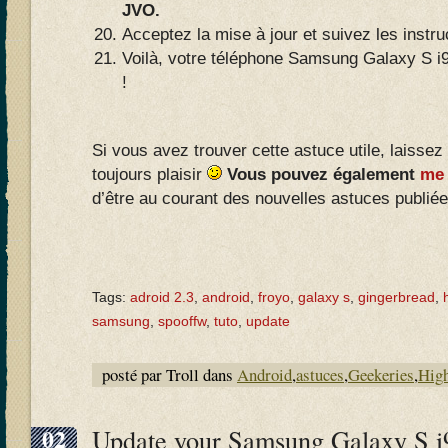
JVO.
Acceptez la mise à jour et suivez les instr
Voilà, votre téléphone Samsung Galaxy S i
!
Si vous avez trouver cette astuce utile, laissez
toujours plaisir
Vous pouvez également
me 
d’être au courant des nouvelles astuces publiées
Tags:
adroid 2.3
,
android
,
froyo
,
galaxy s
,
gingerbread
,
samsung
,
spooffw
,
tuto
,
update
posté par Troll dans
Android
,
astuces
,
Geekeries
,
High
02
Update your Samsung Galaxy S i