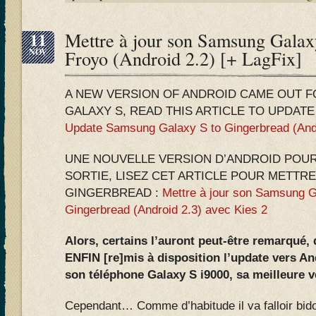
11
Mettre à jour son Samsung Galax
NOV
Froyo (Android 2.2) [+ LagFix]
A NEW VERSION OF ANDROID CAME OUT 
GALAXY S, READ THIS ARTICLE TO UPDAT
Update Samsung Galaxy S to Gingerbread (Andr
UNE NOUVELLE VERSION D’ANDROID POUR
SORTIE, LISEZ CET ARTICLE POUR METTRE
GINGERBREAD :
Mettre à jour son Samsung G
Gingerbread (Android 2.3) avec Kies 2
Alors, certains l’auront peut-être remarqué,
ENFIN [re]mis à disposition l’update vers An
son téléphone Galaxy S i9000, sa meilleure 
Cependant… Comme d’habitude il va falloir bido