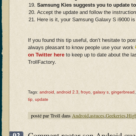
Samsung Kies suggests you to update to
Accept the update and follow the instructi
Here is it, your Samsung Galaxy S i9000 is
If you found this tip useful, don’t hesitate to po
always pleasant to know people use your work
on Twitter here
to keep up to date about the las
TrollFactory.
Tags:
android
,
android 2.3
,
froyo
,
galaxy s
,
gingerbread
tip
,
update
posté par Troll dans
Android
,
astuces
,
Geekeries
,
High
02
Comment rooter son Android quel