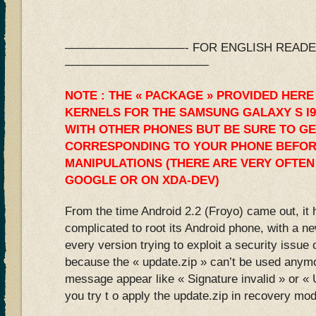
——————————- FOR ENGLISH READERS
————————————
NOTE : THE « PACKAGE » PROVIDED HERE
KERNELS FOR THE SAMSUNG GALAXY S I9
WITH OTHER PHONES BUT BE SURE TO GE
CORRESPONDING TO YOUR PHONE BEFOR
MANIPULATIONS (THERE ARE VERY OFTEN
GOOGLE OR ON XDA-DEV)
From the time Android 2.2 (Froyo) came out, it
complicated to root its Android phone, with a n
every version trying to exploit a security issue
because the « update.zip » can’t be used anymo
message appear like « Signature invalid » or 
you try t o apply the update.zip in recovery mo