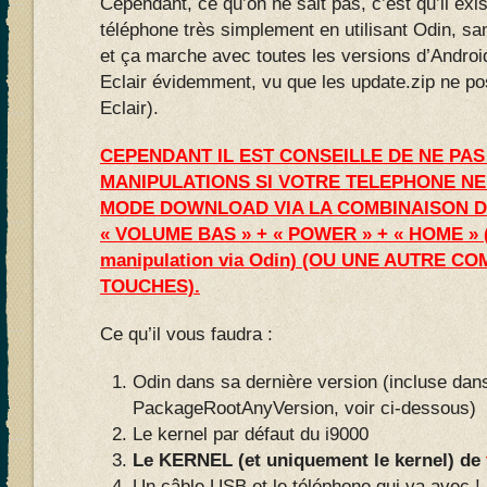
Cependant, ce qu’on ne sait pas, c’est qu’il exi
téléphone très simplement en utilisant Odin, s
et ça marche avec toutes les versions d’Andro
Eclair évidemment, vu que les update.zip ne p
Eclair).
CEPENDANT IL EST CONSEILLE DE NE PA
MANIPULATIONS SI VOTRE TELEPHONE NE
MODE DOWNLOAD VIA LA COMBINAISON D
« VOLUME BAS » + « POWER » + « HOME » 
manipulation via Odin) (OU UNE AUTRE C
TOUCHES).
Ce qu’il vous faudra :
Odin dans sa dernière version (incluse dans
PackageRootAnyVersion, voir ci-dessous)
Le kernel par défaut du i9000
Le KERNEL (et uniquement le kernel) de
Un câble USB et le téléphone qui va avec !