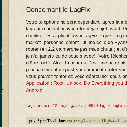
Concernant le LagFix
Votre téléphone ne sera cependant, après la mi
lags auxquels il pouvait être déjà sujet avant. P
d’utiliser les applications « LagFix » que l’on p
market (personnellement j’utilise celle de Ryan
rooter (en 2.2 ça marche pas mais chuut.) et d’a
je n’ai jamais eu de soucis avec). Votre téléph
d’être rooté. Alors là pour ça c’est une autre his
prochainement un post sur comment rooter son 
vous pouvez tenter de vous débrouiller seuls en 
Application : Root, Unlock, Do Everything you 
Android
.
Tags:
android 2.2
,
froyo
,
galaxy s
,
i9000
,
lag fix
,
lagfix
,
s
posté par Troll dans
astuces
,
Geekeries
,
High-tech
av