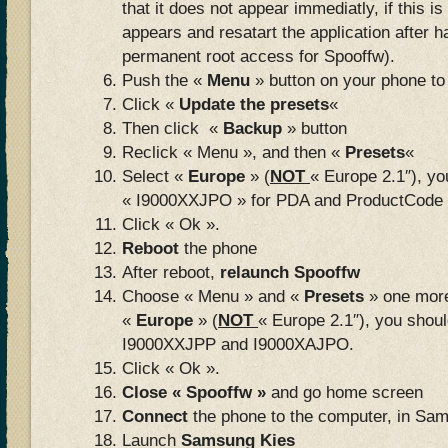
that it does not appear immediatly, if this is
appears and resatart the application after 
permanent root access for Spooffw).
Push the «
Menu
» button on your phone to
Click «
Update the presets
«
Then click «
Backup
» button
Reclick « Menu », and then «
Presets
«
Select «
Europe
» (
NOT
« Europe 2.1″), yo
« I9000XXJPO » for PDA and ProductCode 
Click « Ok ».
Reboot
the phone
After reboot,
relaunch Spooffw
Choose « Menu » and «
Presets
» one more
«
Europe
» (
NOT
« Europe 2.1″), you shoul
I9000XXJPP and I9000XAJPO.
Click « Ok ».
Close « Spooffw »
and go home screen
Connect
the phone to the computer, in Sa
Launch
Samsung Kies