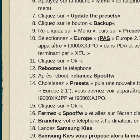
Appuyez sur la touche «
Menu
» du téléphon
menu
Cliquez sur «
Update the presets
«
Cliquez sur le bouton «
Backup
«
Re-cliquez sur « Menu », puis sur «
Preset
Sélectionnez «
Europe
» (
PAS
« Europe 2.1
apparaître « I9000XXJPO » dans PDA et av
terminant par « XEU »
Cliquez sur « Ok ».
Rebootez
le téléphone
Après reboot,
relancez Spooffw
Choisissez «
Presets
» puis une nouvelle f
« Europe 2.1″), vous devriez voir apparaîtr
I9000XXJPP et I9000XAJPO.
Cliquez sur « Ok ».
Fermez « Spooffw »
et allez sur l’écran d’
Branchez
votre téléphone à l’ordinateur,
Lancez
Samsung Kies
Samsung Kies vous propose alors la mise