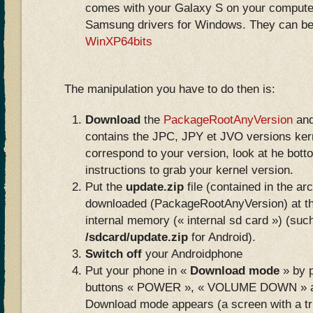
comes with your Galaxy S on your computer
Samsung drivers for Windows. They can be
WinXP64bits
The manipulation you have to do then is:
Download
the
PackageRootAnyVersion
and
contains the JPC, JPY et JVO versions kerne
correspond to your version, look at he bottom
instructions to grab your kernel version.
Put the
update.zip
file (contained in the ar
downloaded (PackageRootAnyVersion) at th
internal memory (« internal sd card ») (such
/sdcard/update.zip
for Android).
Switch off
your Androidphone
Put your phone in «
Download mode
» by p
buttons « POWER », « VOLUME DOWN » a
Download mode appears (a screen with a tr