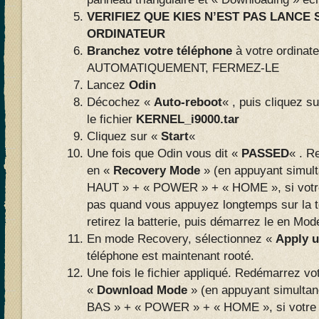
VERIFIEZ QUE KIES N’EST PAS LANCE
ORDINATEUR
Branchez votre téléphone
à votre ordinat
AUTOMATIQUEMENT, FERMEZ-LE
Lancez
Odin
Décochez «
Auto-reboot
« , puis cliquez s
le fichier
KERNEL_i9000.tar
Cliquez sur «
Start
«
Une fois que Odin vous dit «
PASSED
« . R
en «
Recovery Mode
» (en appuyant simu
HAUT » + « POWER » + « HOME », si votre
pas quand vous appuyez longtemps sur la
retirez la batterie, puis démarrez le en Mo
En mode Recovery, sélectionnez «
Apply u
téléphone est maintenant rooté.
Une fois le fichier appliqué. Redémarrez vo
«
Download Mode
» (en appuyant simult
BAS » + « POWER » + « HOME », si votre 