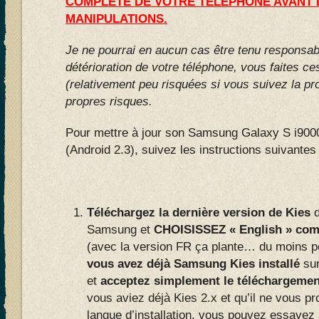
COMPLETE DE VOTRE TELEPHONE AVANT 
MANIPULATIONS.
Je ne pourrai en aucun cas être tenu responsa
détérioration de votre téléphone, vous faites c
(relativement peu risquées si vous suivez la pro
propres risques.
Pour mettre à jour son Samsung Galaxy S i900
(Android 2.3), suivez les instructions suivantes 
Téléchargez la dernière version de Kies
d
Samsung et
CHOISISSEZ « English » comm
(avec la version FR ça plante… du moins po
vous avez déjà Samsung Kies installé
sur
et
acceptez simplement le téléchargement
vous aviez déjà Kies 2.x et qu’il ne vous p
langue d’installation, vous pouvez essayez