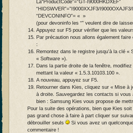
La“ProductCode”=”GT-I9000HKDXEF”
“HIDSWVER”=”I9000XXJF3/I9000OXAJF3/I
“DEVCONINFO”= « »
(pour devoninfo les “” veulent dire de laiss
Appuyez sur F5 pour vérifier que les valeurs
Par précaution nous allons également faire c
:
Remontez dans le registre jusqu’à la clé «
« Software »).
Dans la partie droite de la fenêtre, modifiez
mettant la valeur « 1.5.3.10103.100 ».
A nouveau, appuyez sur F5.
Retourner dans Kies, cliquez sur « Mise à j
à droite. Sauvegardez les contacts si vous
bien : Samsung Kies vous propose de mettre
Pour la suite des opérations, bien que Kies soit q
pas grand chose à faire à part cliquer sur suiva
débrouiller seuls
Si vous avez un quelconque
commentaire !