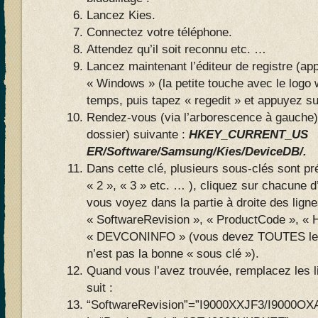
Lancez Kies.
Connectez votre téléphone.
Attendez qu’il soit reconnu etc. …
Lancez maintenant l’éditeur de registre (ap
« Windows » (la petite touche avec le log
temps, puis tapez « regedit » et appuyez su
Rendez-vous (via l’arborescence à gauche
dossier) suivante :
HKEY_CURRENT_US
ER/Software/Samsung/Kies/DeviceDB/.
Dans cette clé, plusieurs sous-clés sont p
« 2 », « 3 » etc. … ), cliquez sur chacune d
vous voyez dans la partie à droite des lign
« SoftwareRevision », « ProductCode », 
« DEVCONINFO » (vous devez TOUTES les 
n’est pas la bonne « sous clé »).
Quand vous l’avez trouvée, remplacez les
suit :
“SoftwareRevision”=”I9000XXJF3/I9000OX