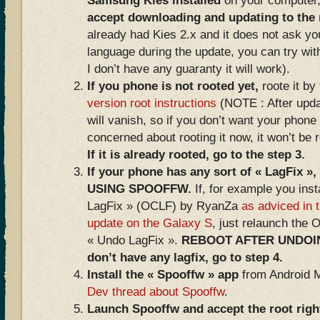
Samsung Kies installed
on your computer,
accept downloading and updating to the
already had Kies 2.x and it does not ask you
language during the update, you can try wit
I don’t have any guaranty it will work).
If you phone is not rooted yet,
roote it by
version root instructions
(NOTE : After updat
will vanish, so if you don’t want your phone 
concerned about rooting it now, it won’t be 
If it is already rooted, go to the step 3.
If your phone has any sort of « LagFi
USING SPOOFFW.
If, for example you inst
LagFix » (OCLF) by RyanZa
as adviced in t
update on the Galaxy S
, just relaunch the 
« Undo LagFix ».
REBOOT AFTER UNDOING
don’t have any lagfix, go to step 4.
Install the « Spooffw » app
from Android 
Dev thread about Spooffw
.
Launch Spooffw and accept the root rig