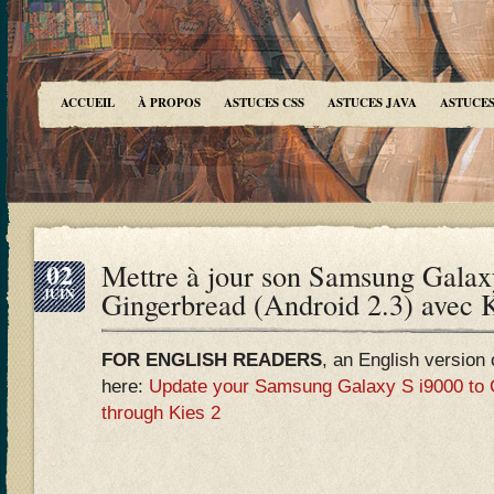
ACCUEIL
À PROPOS
ASTUCES CSS
ASTUCES JAVA
ASTUCES
02
Mettre à jour son Samsung Galax
JUIN
Gingerbread (Android 2.3) avec 
FOR ENGLISH READERS
, an English version o
here:
Update your Samsung Galaxy S i9000 to G
through Kies 2