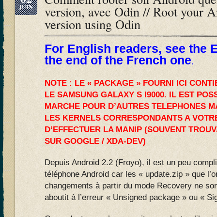
JUIN
version, avec Odin // Root your 
version using Odin
For English readers, see the E
the end of the French one
.
NOTE : LE « PACKAGE » FOURNI ICI CONT
LE SAMSUNG GALAXY S I9000. IL EST POS
MARCHE POUR D’AUTRES TELEPHONES MA
LES KERNELS CORRESPONDANTS A VOTR
D’EFFECTUER LA MANIP (SOUVENT TROU
SUR GOOGLE / XDA-DEV)
Depuis Android 2.2 (Froyo), il est un peu compl
téléphone Android car les « update.zip » que l’on
changements à partir du mode Recovery ne son
aboutit à l’erreur « Unsigned package » ou « Sig