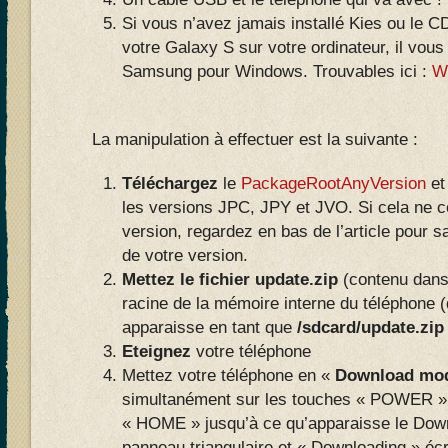
Si vous n’avez jamais installé Kies ou le 
votre Galaxy S sur votre ordinateur, il vous
Samsung pour Windows. Trouvables ici :
W
La manipulation à effectuer est la suivante :
Téléchargez
le
PackageRootAnyVersion
et
les versions JPC, JPY et JVO. Si cela ne c
version, regardez en bas de l’article pour 
de votre version.
Mettez le fichier update.zip
(contenu dans 
racine de la mémoire interne du téléphone 
apparaisse en tant que
/sdcard/update.zip
Eteignez
votre téléphone
Mettez votre téléphone en «
Download mo
simultanément sur les touches « POWER 
« HOME » jusqu’à ce qu’apparaisse le Dow
panneau triangulaire et « Downloading » écr