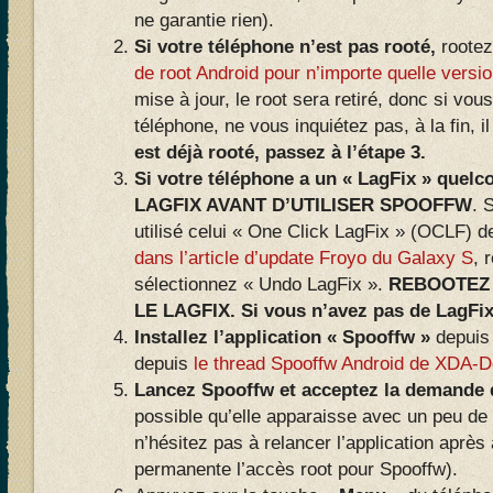
ne garantie rien).
Si votre téléphone n’est pas rooté,
rootez
de root Android pour n’importe quelle versi
mise à jour, le root sera retiré, donc si vou
téléphone, ne vous inquiétez pas, à la fin, i
est déjà rooté, passez à l’étape 3.
Si votre téléphone a un « LagFix » quel
LAGFIX AVANT D’UTILISER SPOOFFW
. 
utilisé celui « One Click LagFix » (OCLF)
dans l’article d’update Froyo du Galaxy S
, 
sélectionnez « Undo LagFix ».
REBOOTEZ 
LE LAGFIX. Si vous n’avez pas de LagFix,
Installez l’application « Spooffw »
depuis 
depuis
le thread Spooffw Android de XDA-D
Lancez Spooffw et acceptez la demande d
possible qu’elle apparaisse avec un peu de 
n’hésitez pas à relancer l’application aprè
permanente l’accès root pour Spooffw).