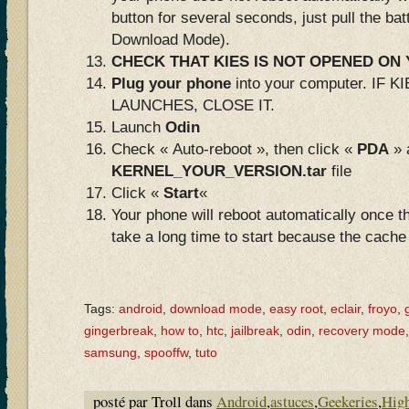
button for several seconds, just pull the bat
Download Mode).
CHECK THAT KIES IS NOT OPENED O
Plug your phone
into your computer. IF
LAUNCHES, CLOSE IT.
Launch
Odin
Check « Auto-reboot », then click «
PDA
» 
KERNEL_YOUR_VERSION.tar
file
Click «
Start
«
Your phone will reboot automatically once th
take a long time to start because the cach
Tags:
android
,
download mode
,
easy root
,
eclair
,
froyo
,
gingerbreak
,
how to
,
htc
,
jailbreak
,
odin
,
recovery mode
samsung
,
spooffw
,
tuto
posté par Troll dans
Android
,
astuces
,
Geekeries
,
High