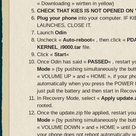
« Downloading » wirtten in yellow)
CHECK THAT KIES IS NOT OPENED O
Plug your phone
into your computer. IF
LAUNCHES, CLOSE IT.
Launch
Odin
Uncheck «
Auto-reboot
« , then click «
PD
KERNEL_i9000.tar
file.
Click «
Start
«
Once Odin has said «
PASSED
« , restart 
Mode
» (by pushing simultaneously the bu
« VOLUME UP » and « HOME », if your pho
automatically when you press the POWER b
just pull the battery and then start in Reco
In Recovery Mode, select «
Apply update.
rooted.
Once the update.zip file applied, restart yo
Mode
» (by pushing simultaneously the bu
« VOLUME DOWN » and « HOME » until Do
your phone does not reboot automatically