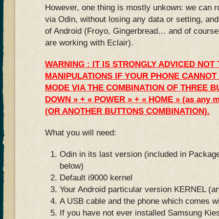
However, one thing is mostly unkown: we can ro
via Odin, without losing any data or setting, an
of Android (Froyo, Gingerbread… and of course, 
are working with Eclair).
WARNING : IT IS STRONGLY ADVICED NOT
MANIPULATIONS IF YOUR PHONE CANNOT
MODE VIA THE COMBINATION OF THREE B
DOWN » + « POWER » + « HOME » (as any ma
(OR ANOTHER BUTTONS COMBINATION).
What you will need:
Odin in its last version (included in Pack
below)
Default i9000 kernel
Your Android particular version KERNEL (an
A USB cable and the phone which comes wi
If you have not ever installed Samsung Ki