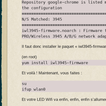
Repository google-chrome is listed 
the configuration
===================================
N/S Matched: 3945
===================================
iwl3945-firmware.noarch : Firmware 
PRO/Wireless 3945 A/B/G network ada
Il faut donc installer le paquet « iwl3945-firmwar
(en root)
yum install iwl3945-firmware
Et voilà ! Maintenant, vous faites :
su
ifup wlan0
Et votre LED Wifi va enfin, enfin, enfin s’allum