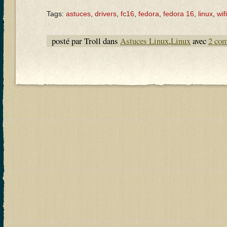
Tags:
astuces
,
drivers
,
fc16
,
fedora
,
fedora 16
,
linux
,
wifi
posté par Troll dans
Astuces Linux
,
Linux
avec
2 co