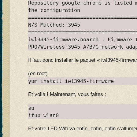
Repository google-chrome is listed 
the configuration
===================================
N/S Matched: 3945
===================================
iwl3945-firmware.noarch : Firmware 
PRO/Wireless 3945 A/B/G network ada
Il faut donc installer le paquet « iwl3945-firmwar
(en root)
yum install iwl3945-firmware
Et voilà ! Maintenant, vous faites :
su
ifup wlan0
Et votre LED Wifi va enfin, enfin, enfin s’allum