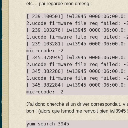
etc… j’ai regardé mon dmesg :
[ 239.100501] iwl3945 0000:06:00.0:
2.ucode firmware file req failed: -
[ 239.103276] iwl3945 0000:06:00.0:
1.ucode firmware file req failed: -
[ 239.103281] iwl3945 0000:06:00.0:
microcode: -2
[ 345.378949] iwl3945 0000:06:00.0:
2.ucode firmware file req failed: -
[ 345.382280] iwl3945 0000:06:00.0:
1.ucode firmware file req failed: -
[ 345.382284] iwl3945 0000:06:00.0:
microcode: -2
J’ai donc cherché si un driver correspondait, vi
bon ! (alors que lsmod me renvoit bien iwl3945 
yum search 3945