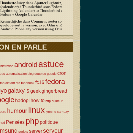
HumbertoJuicy
dans
Ajouter Lightning
(calendrier) à Thunderbird sous Fedora / Add
Ligthtning (calendar) to Thunderbird under
Fedora + Google Calendar
Kennethjiche
dans
Comment rooter son Android
quelque-soit la version, avec Odin // Root your
Android Phone any version using Odin
ON EN PARLE
astuce
android
nistration
cron
uces
automatisation
blog
coup de gueule
fedora
fc16
tab
distant
dtc
facebook
oyo
galaxy s
geek
gingerbread
oogle
hadopi
how to
http
humeur
linux
humour
eurs
lyon
no sarkozy
php
Pensées
politique
nsd
amsung
serveur
server
scripts