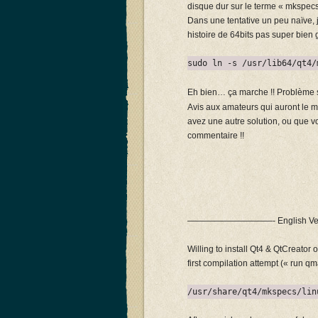
disque dur sur le terme « mkspecs 
Dans une tentative un peu naïve, j
histoire de 64bits pas super bien 
sudo ln -s /usr/lib64/qt4/
Eh bien… ça marche !! Problème s
Avis aux amateurs qui auront le
avez une autre solution, ou que 
commentaire !!
——————————- English V
Willing to install Qt4 & QtCreator
first compilation attempt (« run qm
/usr/share/qt4/mkspecs/lin