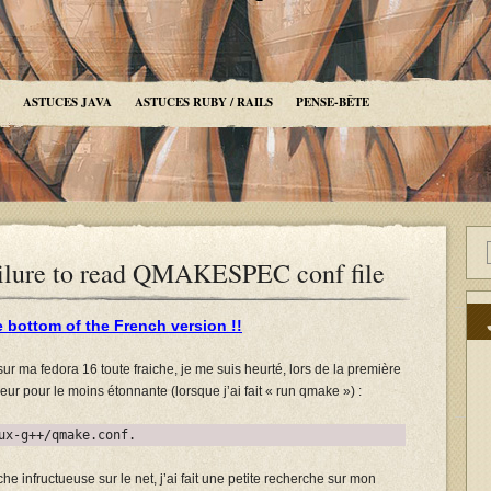
ASTUCES JAVA
ASTUCES RUBY / RAILS
PENSE-BÊTE
ailure to read QMAKESPEC conf file
e bottom of the French version !!
sur ma fedora 16 toute fraiche, je me suis heurté, lors de la première
eur pour le moins étonnante (lorsque j’ai fait « run qmake ») :
ux-g++/qmake.conf.
he infructueuse sur le net, j’ai fait une petite recherche sur mon