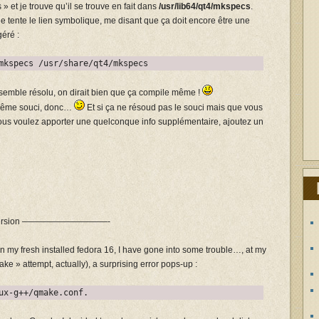
» et je trouve qu’il se trouve en fait dans
/usr/lib64/qt4/mkspecs
.
e tente le lien symbolique, me disant que ça doit encore être une
géré :
mkspecs /usr/share/qt4/mkspecs
emble résolu, on dirait bien que ça compile même !
 même souci, donc…
Et si ça ne résoud pas le souci mais que vous
vous voulez apporter une quelconque info supplémentaire, ajoutez un
ersion ——————————-
 on my fresh installed fedora 16, I have gone into some trouble…, at my
ake » attempt, actually), a surprising error pops-up :
ux-g++/qmake.conf.