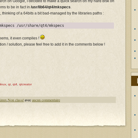
arch on Google, I decided to make a quick search on my hard disk on
ems to be in fact in
/usr/lib64/qt4/mkspecs
.
k, thinking of a 64bits a bit bad-managed by the libraries paths :
mkspecs /usr/share/qt4/mkspecs
seems, it even compiles !
ion / solution, please feel free to add it in the comments below !
linux
,
qt
,
qt4
,
qtcreator
inux
,
Non classé
avec
aucun commentaire