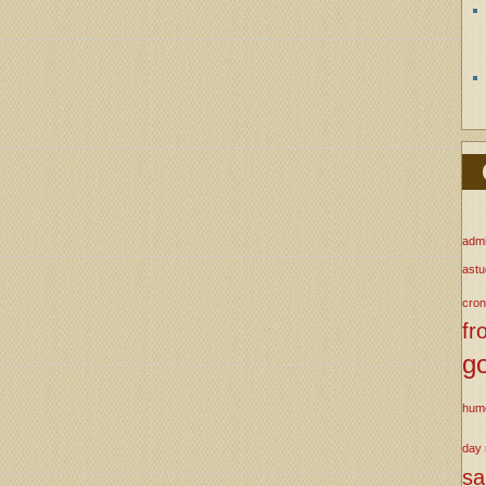
admi
ast
cron
fr
g
hum
day
s