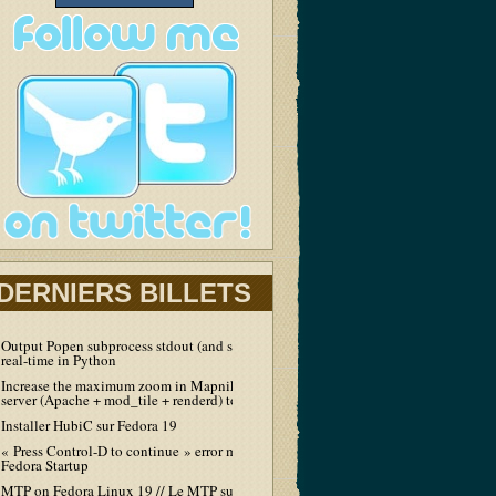
DERNIERS BILLETS
Output Popen subprocess stdout (and stderr) in
real-time in Python
Increase the maximum zoom in Mapnik tiles
server (Apache + mod_tile + renderd) to 19
Installer HubiC sur Fedora 19
« Press Control-D to continue » error message at
Fedora Startup
MTP on Fedora Linux 19 // Le MTP sur Fedora