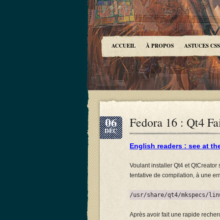
ACCUEIL
À PROPOS
ASTUCES CSS
06
Fedora 16 : Qt4 F
DÉC
English readers : see at th
Voulant installer Qt4 et QtCreator 
tentative de compilation, à une err
/usr/share/qt4/mkspecs/lin
Après avoir fait une rapide recherc