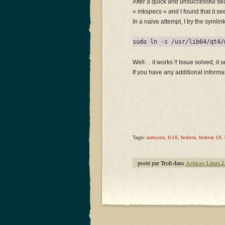
After a quick and unsuccessful se
« mkspecs » and I found that it se
In a naive attempt, I try the symlin
sudo ln -s /usr/lib64/qt4/
Well… it works !! Issue solved, it 
If you have any additional informat
Tags:
astuces
,
fc16
,
fedora
,
fedora 16
,
posté par Troll dans
Astuces Linux
,
L