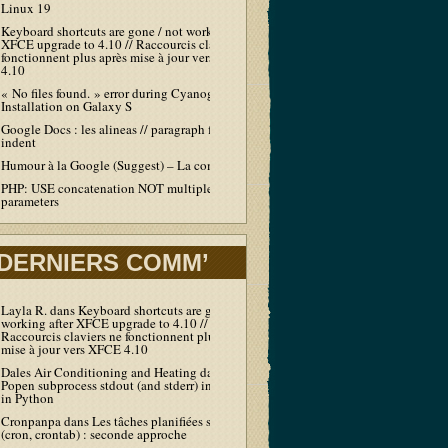
Linux 19
Keyboard shortcuts are gone / not working after
XFCE upgrade to 4.10 // Raccourcis claviers ne
fonctionnent plus après mise à jour vers XFCE
4.10
« No files found. » error during Cyanogen
Installation on Galaxy S
Google Docs : les alineas // paragraph first line
indent
Humour à la Google (Suggest) – La compil’
PHP: USE concatenation NOT multiple echo /
parameters
DERNIERS COMM’
Layla R.
dans
Keyboard shortcuts are gone / not
working after XFCE upgrade to 4.10 //
Raccourcis claviers ne fonctionnent plus après
mise à jour vers XFCE 4.10
Dales Air Conditioning and Heating
dans
Output
Popen subprocess stdout (and stderr) in real-time
in Python
Cronpanpa
dans
Les tâches planifiées sous Linux
(cron, crontab) : seconde approche