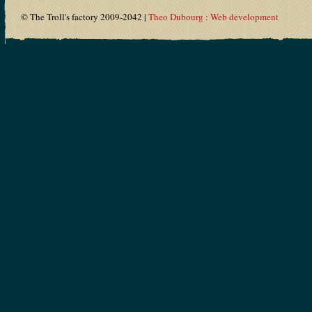
© The Troll's factory 2009-2042 |
Theo Dubourg : Web development