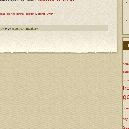
iens
,
pénal
,
pirate
,
sécurité
,
string
,
UMP
que
avec
aucun commentaire
admi
ast
cron
fr
g
hum
day
s