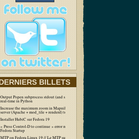
DERNIERS BILLETS
Output Popen subprocess stdout (and stderr) in
real-time in Python
Increase the maximum zoom in Mapnik tiles
server (Apache + mod_tile + renderd) to 19
Installer HubiC sur Fedora 19
« Press Control-D to continue » error message at
Fedora Startup
MTP on Fedora Linux 19 // Le MTP sur Fedora