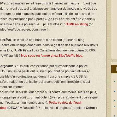
 aux régionales se fait faire un site Internet sur mesure… Sauf que
 Internet n’ont pas tout à fait mesuré l’ampleur de mettre une vidéo trop
t l’humour (de mauvais goût tout de même) utilisée sur le site d’un
rance ça fonctionne par « partis » (ah ! s’ils pouvaient être « partis »
 embarqué dans la polémique… plus d’infos ici :
l’UMP en string
(on
, vidéo YouTube retirée, dommage !).
ue prévu
: Ici c’est un anti-hadopi bien connu (auteur du blog
petite erreur supplémentaire dans la gestion des relations aux droits
ème fois, l’UMP Pirate ! Les Canadiens devraient récupérer 30 000
l’UMP au fait ?
Nos sous en fumée chez BlueTouff’s blog
.
hargeable »
: Un outil confectionné par Microsoft pour la police
ut un tas de petits outils, ayant pour but de pouvoir infiltrer et
possible d’un ordinateur rapidement via une simple clé USB (en
 l’ordinateur du particulier qui a contredit l’omniprésident) s’est
ment sur Internet.
uvoir se servir de leur propre outil contre eux-même, mais en plus,
s longtemps à sortir… un antidote !! (bien plus rapidement que ce que
nner l’outil… à mon humble avis !!).
Petite review de l’outil
idote
(
DECAF
= Décaféïné ? Le logiciel d’origine s’appelle «
Cofee
»