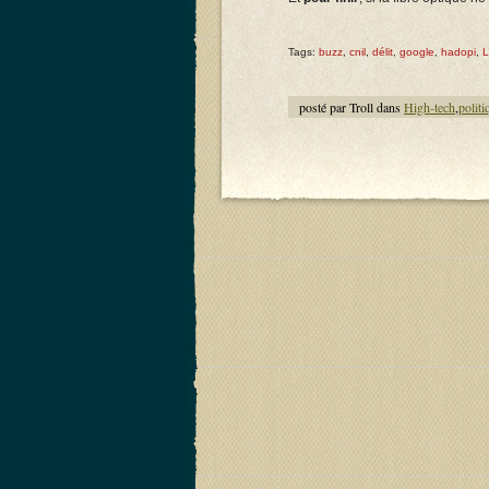
Tags:
buzz
,
cnil
,
délit
,
google
,
hadopi
,
L
posté par Troll dans
High-tech
,
politi