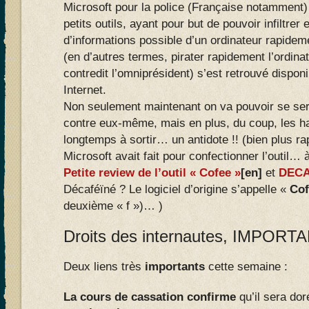
Microsoft pour la police (Française notamment)
petits outils, ayant pour but de pouvoir infiltrer 
d’informations possible d’un ordinateur rapide
(en d’autres termes, pirater rapidement l’ordinat
contredit l’omniprésident) s’est retrouvé dispo
Internet.
Non seulement maintenant on va pouvoir se servi
contre eux-même, mais en plus, du coup, les h
longtemps à sortir… un antidote !! (bien plus r
Microsoft avait fait pour confectionner l’outil…
Petite review de l’outil « Cofee »
[en]
et
DECAF
Décaféïné ? Le logiciel d’origine s’appelle «
Cof
deuxième « f »)… )
Droits des internautes, IMPORTA
Deux liens très
importants
cette semaine :
La cours de cassation confirme
qu’il sera do