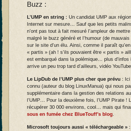
Buzz :
L’UMP en string :
Un candidat UMP aux régional
Internet sur mesure… Sauf que les petits malins 
n’ont pas tout à fait mesuré l’ampleur de mettre
malgré le buzz généré et l’humour (de mauvais 
sur le site d’un élu. Ainsi, comme il paraît qu’
« partis » (ah ! s’ils pouvaient être « partis » ai
est embarqué dans la polémique… plus d’infos i
arrive un peu trop tard d’ailleurs, vidéo YouTub
Le LipDub de l’UMP plus cher que prévu
: Ici
connu (auteur du blog LinuxManua) qui nous parl
supplémentaire dans la gestion des relations au
l’UMP… Pour la deuxième fois, l’UMP Pirate ! 
récupérer 30 000 environs, cool… mais qui fina
sous en fumée chez BlueTouff’s blog
.
Microsoft toujours aussi « téléchargeable »
: