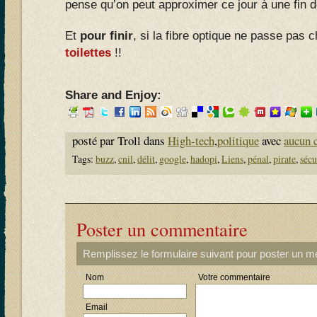
pense qu’on peut approximer ce jour à une fin 
Et
pour finir
, si la fibre optique ne passe pas
toilettes
!!
Share and Enjoy:
posté par Troll dans
High-tech
,
politique
avec
aucun 
Tags:
buzz
,
cnil
,
délit
,
google
,
hadopi
,
Liens
,
pénal
,
pirate
,
sécu
Poster un commentaire
Remplissez le formulaire suivant pour poster un 
Nom
Votre commentaire
Email