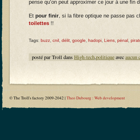
pense qu’on peut approximer ce jour à une fin 
Et
pour finir
, si la fibre optique ne passe pas
toilettes
!!
Tags:
buzz
,
cnil
,
délit
,
google
,
hadopi
,
Liens
,
pénal
,
pirat
posté par Troll dans
High-tech
,
politique
avec
aucun 
© The Troll's factory 2009-2042 |
Theo Dubourg : Web development