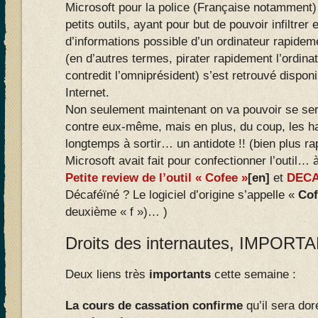
Microsoft pour la police (Française notamment)
petits outils, ayant pour but de pouvoir infiltrer 
d’informations possible d’un ordinateur rapide
(en d’autres termes, pirater rapidement l’ordinat
contredit l’omniprésident) s’est retrouvé dispo
Internet.
Non seulement maintenant on va pouvoir se servi
contre eux-même, mais en plus, du coup, les h
longtemps à sortir… un antidote !! (bien plus r
Microsoft avait fait pour confectionner l’outil…
Petite review de l’outil « Cofee »
[en]
et
DECAF
Décaféïné ? Le logiciel d’origine s’appelle «
Cof
deuxième « f »)… )
Droits des internautes, IMPORTA
Deux liens très
importants
cette semaine :
La cours de cassation confirme
qu’il sera do