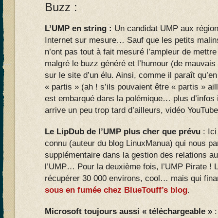
Buzz :
L’UMP en string :
Un candidat UMP aux régional
Internet sur mesure… Sauf que les petits malins 
n’ont pas tout à fait mesuré l’ampleur de mettre
malgré le buzz généré et l’humour (de mauvais 
sur le site d’un élu. Ainsi, comme il paraît qu’
« partis » (ah ! s’ils pouvaient être « partis » ai
est embarqué dans la polémique… plus d’infos i
arrive un peu trop tard d’ailleurs, vidéo YouTub
Le LipDub de l’UMP plus cher que prévu
: Ici
connu (auteur du blog LinuxManua) qui nous parl
supplémentaire dans la gestion des relations au
l’UMP… Pour la deuxième fois, l’UMP Pirate ! 
récupérer 30 000 environs, cool… mais qui fina
sous en fumée chez BlueTouff’s blog
.
Microsoft toujours aussi « téléchargeable »
: