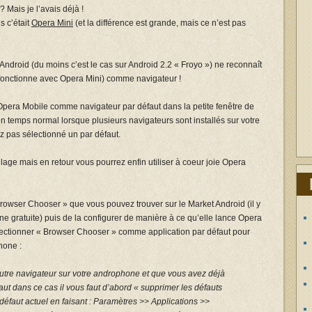
Mais je l’avais déjà !
s c’était
Opera Mini
(et la différence est grande, mais ce n’est pas
 Android (du moins c’est le cas sur Android 2.2 « Froyo ») ne reconnaît
 fonctionne avec Opera Mini) comme navigateur !
r Opera Mobile comme navigateur par défaut dans la petite fenêtre de
en temps normal lorsque plusieurs navigateurs sont installés sur votre
 pas sélectionné un par défaut.
lage mais en retour vous pourrez enfin utiliser à coeur joie Opera
 « Browser Chooser » que vous pouvez trouver sur le Market Android (il y
ne gratuite) puis de la configurer de manière à ce qu’elle lance Opera
lectionner « Browser Chooser » comme application par défaut pour
hone :
autre navigateur sur votre androphone et que vous avez déjà
ut dans ce cas il vous faut d’abord « supprimer les défauts
défaut actuel en faisant : Paramètres >> Applications >>