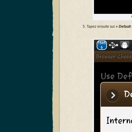
Tapez ensuite sur
« Default