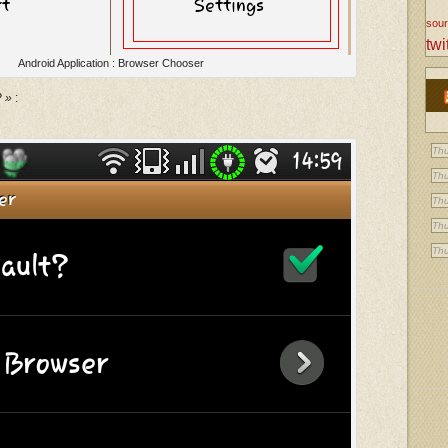
sou
twi
Android Application : Browser Chooser
? »
:
Thu
Thu
Thu
Thu
Thu