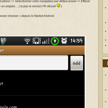
ations >> Sélectionner votre navigateur par défaut actuel >> Effacer
 » en anglais… j’ai pas la version FR désolé
).
rowser chooser » depuis le Market Android