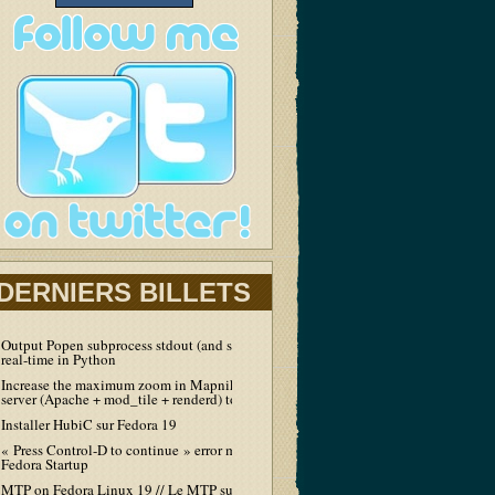
DERNIERS BILLETS
Output Popen subprocess stdout (and stderr) in
real-time in Python
Increase the maximum zoom in Mapnik tiles
server (Apache + mod_tile + renderd) to 19
Installer HubiC sur Fedora 19
« Press Control-D to continue » error message at
Fedora Startup
MTP on Fedora Linux 19 // Le MTP sur Fedora