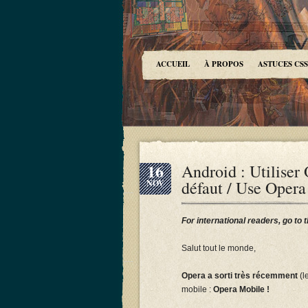
ACCUEIL
À PROPOS
ASTUCES CSS
16
Android : Utilise
défaut / Use Opera
NOV
For international readers, go to 
Salut tout le monde,
Opera a sorti très récemment
(l
mobile :
Opera Mobile !