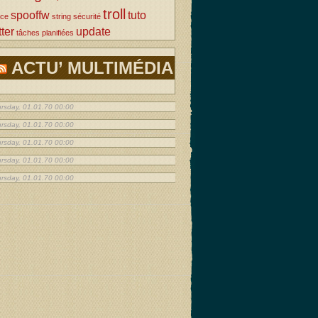
troll
spooffw
tuto
rce
string
sécurité
tter
update
tâches planifiées
ACTU’ MULTIMÉDIA
rsday, 01.01.70 00:00
rsday, 01.01.70 00:00
rsday, 01.01.70 00:00
rsday, 01.01.70 00:00
rsday, 01.01.70 00:00