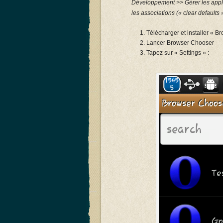
Développement >> Gérer les applic
les associations (« clear defaults
Télécharger et installer « B
Lancer Browser Chooser
Tapez sur « Settings » :