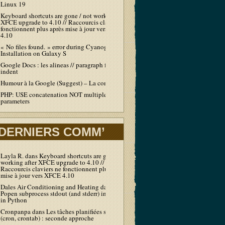
Linux 19
Keyboard shortcuts are gone / not working after
XFCE upgrade to 4.10 // Raccourcis claviers ne
fonctionnent plus après mise à jour vers XFCE
4.10
« No files found. » error during Cyanogen
Installation on Galaxy S
Google Docs : les alineas // paragraph first line
indent
Humour à la Google (Suggest) – La compil’
PHP: USE concatenation NOT multiple echo /
parameters
DERNIERS COMM’
Layla R.
dans
Keyboard shortcuts are gone / not
working after XFCE upgrade to 4.10 //
Raccourcis claviers ne fonctionnent plus après
mise à jour vers XFCE 4.10
Dales Air Conditioning and Heating
dans
Output
Popen subprocess stdout (and stderr) in real-time
in Python
Cronpanpa
dans
Les tâches planifiées sous Linux
(cron, crontab) : seconde approche