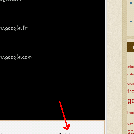
admi
ast
cron
fr
g
hum
day
s