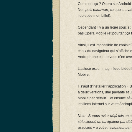
Comment ça ? Opera sur Android ? 
Non
petit padawan
, ce que tu avai
l’objet de mon billet).
Cependant il y a un léger soucis :
pas Opera Mobile (et pourtant ça
Ainsi, il est impossible de choisi
choix du navigateur qui s’affiche 
Androphone et que vous n’en avez
L’astuce est un magnifique bidouil
Mobile.
Il s’agit d’installer l’application
a deux versions, une payante et u
Mobile par défaut… et ensuite sé
les liens Internet sur votre Androp
Note : Si vous aviez déjà mis un 
sélectionné un navigateur par défa
associés » à votre navigateur par 