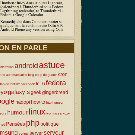
HumbertoJuicy
dans
Ajouter Lightning
(calendrier) à Thunderbird sous Fedora / Add
Ligthtning (calendar) to Thunderbird under
Fedora + Google Calendar
Kennethjiche
dans
Comment rooter son Android
quelque-soit la version, avec Odin // Root your
Android Phone any version using Odin
ON EN PARLE
astuce
android
nistration
cron
uces
automatisation
blog
coup de gueule
fedora
fc16
tab
distant
dtc
facebook
oyo
galaxy s
geek
gingerbread
oogle
hadopi
how to
http
humeur
linux
humour
eurs
lyon
no sarkozy
php
Pensées
politique
nsd
amsung
serveur
server
scripts