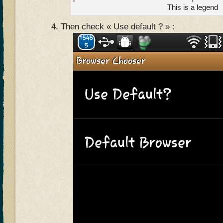
This is a legend
Then check « Use default ? » :