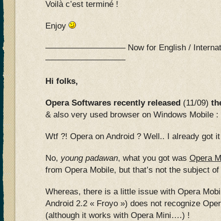
Voilà c’est terminé !
Enjoy
—————————– Now for English / Internati
—————————–
Hi folks,
Opera Softwares recently released
(11/09)
th
& also very used browser on Windows Mobile :
Wtf ?! Opera on Android ? Well.. I already got it
No,
young padawan
, what you got was
Opera M
from Opera Mobile, but that’s not the subject of t
Whereas, there is a little issue with Opera Mobi
Android 2.2 « Froyo ») does not recognize Ope
(although it works with Opera Mini….) !