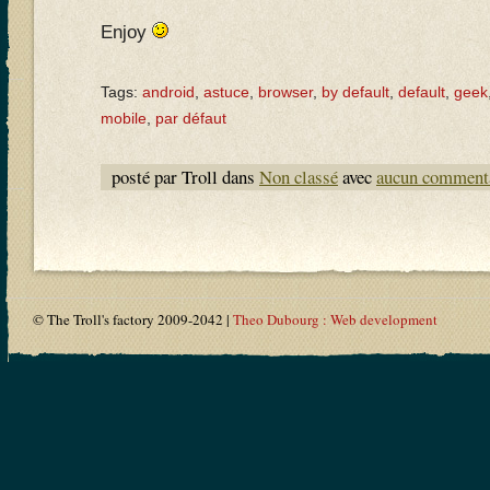
Enjoy
Tags:
android
,
astuce
,
browser
,
by default
,
default
,
geek
mobile
,
par défaut
posté par Troll dans
Non classé
avec
aucun comment
© The Troll's factory 2009-2042 |
Theo Dubourg : Web development