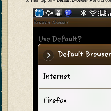
Then tap on
« Default browser »
and choos