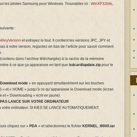
ussi les pilotes Samsung pour Windows. Trouvables ici :
WinXP32bits
,
suivante :
tAnyVersion
et extrayez le tout. Il contient les versions JPC, JPY et
as à votre version, regardez en bas de l’article pour savoir comment
n.
(contenu dans l’archive téléchargée) à la racine de la mémoire
nière à ce que ça apparaisse en tant que
/sdcard/update.zip
pour le
Download mode
» en appuyant simultanément sur les touches
 et « HOME » jusqu’à ce qu’apparaisse le Download mode (écran
e et « Downloading » écrit en jaune)
ST PAS LANCE SUR VOTRE ORDINATEUR
 votre ordinateur. SI KIES SE LANCE AUTOMATIQUEMENT,
 puis cliquez sur «
PDA
» et sélectionnez le fichier
KERNEL_i9000.tar