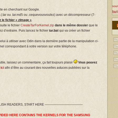
sou
e en cherchant sur Google.
twi
(.tar ou .tar.md5 ou .cequevousvoulez) avec un décompresseur (7-
 le fichier « zImage »
.
uite le fichier
CreateTarForKernel.zip
dans le même dossier
que le
 d’extraire. Puis lancez le fichier
tar.bat
qui va créer un fichier
Thu
elui à utiliser avec Odin dans la dernière partie de la manipulation ci-
nel correspondant à votre version sur votre téléphone.
Thu
Thu
Thu
tile, laissez un commentaire, ça fait toujours plaisir
Vous pouvez
Thu
 ici
afin d’être au courant des nouvelles astuces publiées sur la
ISH READERS, START HERE ————————————
OVIDED HERE CONTAINS THE KERNELS FOR THE SAMSUNG