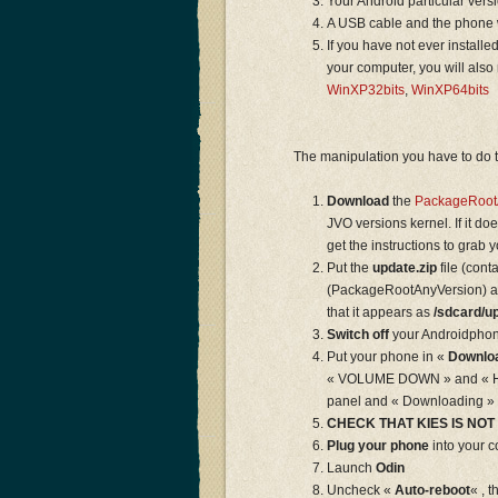
Your Android particular ver
A USB cable and the phone 
If you have not ever instal
your computer, you will als
WinXP32bits
,
WinXP64bits
The manipulation you have to do t
Download
the
PackageRoot
JVO versions kernel. If it doe
get the instructions to grab 
Put the
update.zip
file (cont
(PackageRootAnyVersion) at 
that it appears as
/sdcard/up
Switch off
your Androidpho
Put your phone in «
Downlo
« VOLUME DOWN » and « HOM
panel and « Downloading » w
CHECK THAT KIES IS NO
Plug your phone
into your
Launch
Odin
Uncheck «
Auto-reboot
« , t