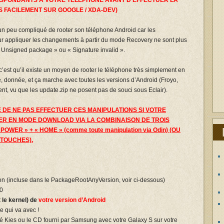
ESPONDANTS A VOTRE TELEPHONE AVANT D’EFFECTUER LA
 FACILEMENT SUR GOOGLE / XDA-DEV)
t un peu compliqué de rooter son téléphone Android car les
pour appliquer les changements à partir du mode Recovery ne sont plus
 « Unsigned package » ou « Signature invalid ».
c’est qu’il existe un moyen de rooter le téléphone très simplement en
e, donnée, et ça marche avec toutes les versions d’Android (Froyo,
t, vu que les update.zip ne posent pas de souci sous Eclair).
 DE NE PAS EFFECTUER CES MANIPULATIONS SI VOTRE
ER EN MODE DOWNLOAD VIA LA COMBINAISON DE TROIS
OWER » + « HOME » (comme toute manipulation via Odin) (OU
TOUCHES).
on (incluse dans le PackageRootAnyVersion, voir ci-dessous)
00
le kernel) de
votre version d’Android
e qui va avec !
lé Kies ou le CD fourni par Samsung avec votre Galaxy S sur votre