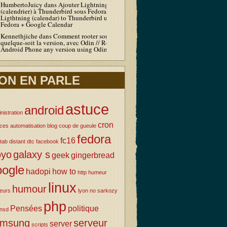
HumbertoJuicy
dans
Ajouter Lightning
(calendrier) à Thunderbird sous Fedora / Add
Ligthtning (calendar) to Thunderbird under
Fedora + Google Calendar
Kennethjiche
dans
Comment rooter son Android
quelque-soit la version, avec Odin // Root your
Android Phone any version using Odin
ON EN PARLE
astuce
android
nistration
cron
uces
automatisation
blog
coup de gueule
fedora
fc16
tab
distant
dtc
facebook
oyo
galaxy s
geek
gingerbread
oogle
hadopi
how to
http
humeur
linux
humour
eurs
lyon
no sarkozy
php
Pensées
politique
nsd
amsung
serveur
server
scripts