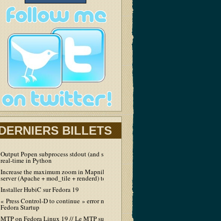
DERNIERS BILLETS
Output Popen subprocess stdout (and stderr) in
real-time in Python
Increase the maximum zoom in Mapnik tiles
server (Apache + mod_tile + renderd) to 19
Installer HubiC sur Fedora 19
« Press Control-D to continue » error message at
Fedora Startup
MTP on Fedora Linux 19 // Le MTP sur Fedora