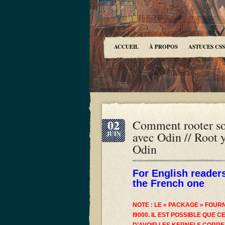
ACCUEIL
À PROPOS
ASTUCES CSS
02
Comment rooter son
avec Odin // Root 
JUIN
Odin
For English readers
the French one
.
NOTE : LE « PACKAGE » FOUR
I9000. IL EST POSSIBLE QUE