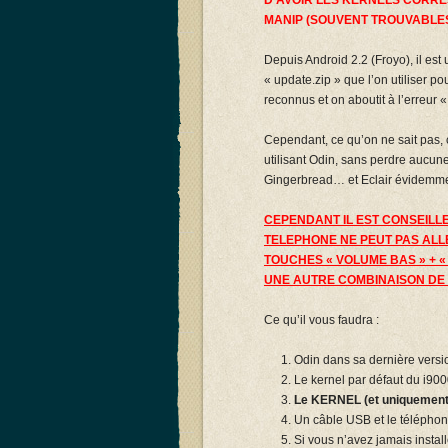
D’AVOIR LES KERNELS CORR
MANIP (SOUVENT TROUVABLES
Depuis Android 2.2 (Froyo), il es
« update.zip » que l’on utiliser 
reconnus et on aboutit à l’erreur
Cependant, ce qu’on ne sait pas, 
utilisant Odin, sans perdre aucun
Gingerbread… et Eclair évidemmen
CEPENDANT IL EST CONSEILLE
TELEPHONE NE PEUT PAS ALL
TOUCHES « VOLUME BAS » + « P
UNE AUTRE COMBINAISON DE 
Ce qu’il vous faudra :
Odin dans sa dernière versi
Le kernel par défaut du i90
Le KERNEL (et uniquement 
Un câble USB et le téléphon
Si vous n’avez jamais instal