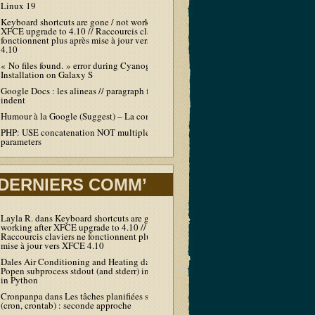
Linux 19
Keyboard shortcuts are gone / not working after
XFCE upgrade to 4.10 // Raccourcis claviers ne
fonctionnent plus après mise à jour vers XFCE
4.10
« No files found. » error during Cyanogen
Installation on Galaxy S
Google Docs : les alineas // paragraph first line
indent
Humour à la Google (Suggest) – La compil’
PHP: USE concatenation NOT multiple echo /
parameters
DERNIERS COMM’
Layla R.
dans
Keyboard shortcuts are gone / not
working after XFCE upgrade to 4.10 //
Raccourcis claviers ne fonctionnent plus après
mise à jour vers XFCE 4.10
Dales Air Conditioning and Heating
dans
Output
Popen subprocess stdout (and stderr) in real-time
in Python
Cronpanpa
dans
Les tâches planifiées sous Linux
(cron, crontab) : seconde approche