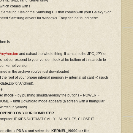
sion KERNEL (and Kernel only)
which comes with !
led Samsung Kies or the Samsung CD that comes with your Galaxy S on
o need Samsung drivers for Windows. They can be found here:
hen is:
AnyVersion
and extract the whole thing. It contains the JPC, JPY et
s not correspond to your version, look at he bottom of this article to
your kernel version.
ained in the archive you’ve just downloaded
the root of your phone internal memory (« internal sd card ») (such
date.zip
for Android).
ne
ad mode
» by pushing simultaneously the buttons « POWER »,
E » until Download mode appears (a screen with a triangular
irtten in yellow)
T OPENED ON YOUR COMPUTER
 computer. IF KIES AUTOMATICALLY LAUNCHES, CLOSE IT.
hen click «
PDA
» and select the
KERNEL_i9000.tar
file.