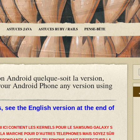
ASTUCES JAVA
ASTUCES RUBY / RAILS
PENSE-BÊTE
 Android quelque-soit la version,
your Android Phone any version using
, see the English version at the end of
NI ICI CONTIENT LES KERNELS POUR LE SAMSUNG GALAXY S
 CELA MARCHE POUR D’AUTRES TELEPHONES MAIS SOYEZ SÛR