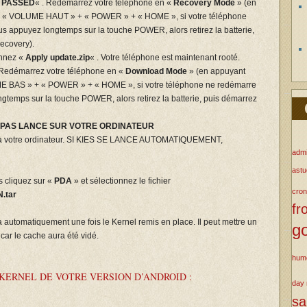
«
PASSED
« . Redémarrez votre téléphone en «
Recovery Mode
» (en
r « VOLUME HAUT » + « POWER » + « HOME », si votre téléphone
 appuyez longtemps sur la touche POWER, alors retirez la batterie,
ecovery).
onnez «
Apply update.zip
« . Votre téléphone est maintenant rooté.
é. Redémarrez votre téléphone en «
Download Mode
» (en appuyant
E BAS » + « POWER » + « HOME », si votre téléphone ne redémarre
temps sur la touche POWER, alors retirez la batterie, puis démarrez
ST PAS LANCE SUR VOTRE ORDINATEUR
 votre ordinateur. SI KIES SE LANCE AUTOMATIQUEMENT,
admi
ast
s cliquez sur «
PDA
» et sélectionnez le fichier
cron
.tar
fr
 automatiquement une fois le Kernel remis en place. Il peut mettre un
g
car le cache aura été vidé.
hum
ERNEL DE VOTRE VERSION D’ANDROID :
day
s