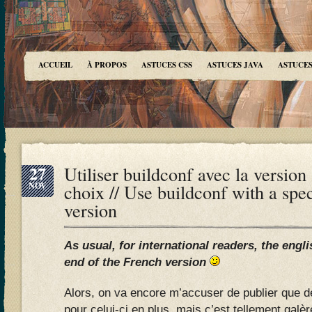
ACCUEIL
À PROPOS
ASTUCES CSS
ASTUCES JAVA
ASTUCES
27
Utiliser buildconf avec la version
NOV
choix // Use buildconf with a spe
version
As usual, for international readers, the engli
end of the French version
Alors, on va encore m’accuser de publier que de
pour celui-ci en plus, mais c’est tellement galèr