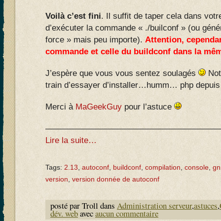
Voilà c’est fini
. Il suffit de taper cela dans vot
d’exécuter la commande « ./builconf » (ou génér
force » mais peu importe).
Attention, cependan
commande et celle du buildconf dans la mê
J’espère que vous vous sentez soulagés
Not
train d’essayer d’installer…humm… php depuis
Merci à
MaGeekGuy
pour l’astuce
—————————————————————
Lire la suite…
Tags:
2.13
,
autoconf
,
buildconf
,
compilation
,
console
,
gn
version
,
version donnée de autoconf
posté par Troll dans
Administration serveur
,
astuces
,
dév. web
avec
aucun commentaire