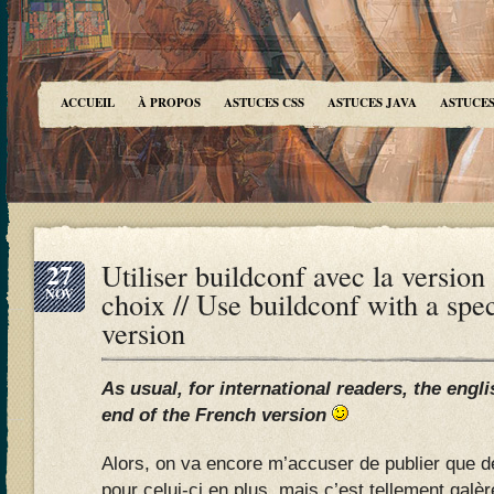
ACCUEIL
À PROPOS
ASTUCES CSS
ASTUCES JAVA
ASTUCES
27
Utiliser buildconf avec la version
NOV
choix // Use buildconf with a spe
version
As usual, for international readers, the engli
end of the French version
Alors, on va encore m’accuser de publier que de
pour celui-ci en plus, mais c’est tellement galèr