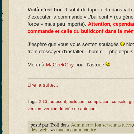
Voilà c’est fini
. Il suffit de taper cela dans vot
d’exécuter la commande « ./builconf » (ou génér
force » mais peu importe).
Attention, cependan
commande et celle du buildconf dans la mê
J’espère que vous vous sentez soulagés
Not
train d’essayer d’installer…humm… php depuis
Merci à
MaGeekGuy
pour l’astuce
—————————————————————
Lire la suite…
Tags:
2.13
,
autoconf
,
buildconf
,
compilation
,
console
,
gn
version
,
version donnée de autoconf
posté par Troll dans
Administration serveur
,
astuces
,
dév. web
avec
aucun commentaire