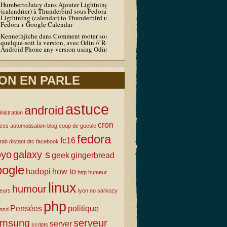
HumbertoJuicy
dans
Ajouter Lightning
(calendrier) à Thunderbird sous Fedora / Add
Ligthtning (calendar) to Thunderbird under
Fedora + Google Calendar
Kennethjiche
dans
Comment rooter son Android
quelque-soit la version, avec Odin // Root your
Android Phone any version using Odin
ON EN PARLE
astuce
android
nistration
cron
uces
automatisation
blog
coup de gueule
fedora
fc16
tab
distant
dtc
facebook
oyo
galaxy s
geek
gingerbread
oogle
hadopi
how to
http
humeur
linux
humour
eurs
lyon
no sarkozy
php
Pensées
politique
nsd
amsung
serveur
server
scripts