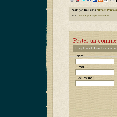
posté par Troll dans
humour
,
Pensées
Tags:
humour
,
politique
,
trouvailles
Poster un comme
Remplissez le formulaire suivan
Nom
Email
Site internet