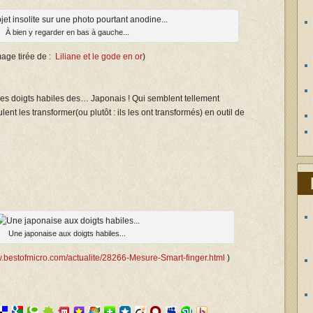
À bien y regarder en bas à gauche...
mage tirée de :
Liliane et le gode en or
)
e, les doigts habiles des… Japonais ! Qui semblent tellement
ulent les transformer(ou plutôt : ils les ont transformés) en outil de
Une japonaise aux doigts habiles...
w.bestofmicro.com/actualite/28266-Mesure-Smart-finger.html
)