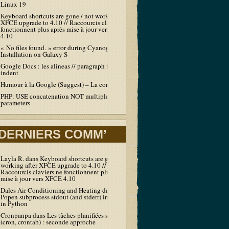
Linux 19
Keyboard shortcuts are gone / not working after
XFCE upgrade to 4.10 // Raccourcis claviers ne
fonctionnent plus après mise à jour vers XFCE
4.10
« No files found. » error during Cyanogen
Installation on Galaxy S
Google Docs : les alineas // paragraph first line
indent
Humour à la Google (Suggest) – La compil’
PHP: USE concatenation NOT multiple echo /
parameters
DERNIERS COMM’
Layla R.
dans
Keyboard shortcuts are gone / not
working after XFCE upgrade to 4.10 //
Raccourcis claviers ne fonctionnent plus après
mise à jour vers XFCE 4.10
Dales Air Conditioning and Heating
dans
Output
Popen subprocess stdout (and stderr) in real-time
in Python
Cronpanpa
dans
Les tâches planifiées sous Linux
(cron, crontab) : seconde approche