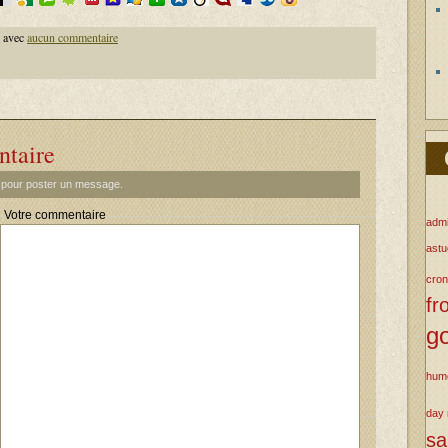
avec
aucun commentaire
ntaire
t pour poster un message.
Votre commentaire
admi
ast
cron
fr
g
hum
day
s