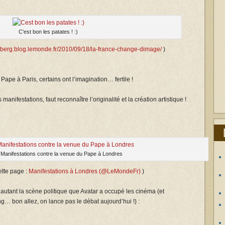
C'est bon les patates ! :)
idberg.blog.lemonde.fr/2010/09/18/la-france-change-dimage/
)
Pape à Paris, certains ont l’imagination… fertile !
 manifestations, faut reconnaître l’originalité et la création artistique !
Manifestations contre la venue du Pape à Londres
ette page :
Manifestations à Londres (@LeMondeFr)
)
e autant la scène politique que Avatar a occupé les cinéma (et
g… bon allez, on lance pas le débat aujourd’hui !) :