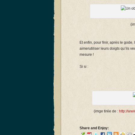
(i
Et enfin, pour finir, après le god
aimerutiliser leurs doigts qu’ils ve
mesure !
Si si :
(imge tirée de :
http://ww
Share and Enjoy: