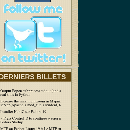
DERNIERS BILLETS
Output Popen subprocess stdout (and stderr) in
real-time in Python
Increase the maximum zoom in Mapnik tiles
server (Apache + mod_tile + renderd) to 19
Installer HubiC sur Fedora 19
« Press Control-D to continue » error message at
Fedora Startup
MTP on Fedora Linux 19 // Le MTP sur Fedora