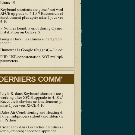
Linux 19
Keyboard shortcuts are gone / not working after
XFCE upgrade to 4.10 // Raccourcis claviers ne
fonctionnent plus après mise à jour vers XFCE
4.10
« No files found. » error during Cyanogen
Installation on Galaxy S
Google Docs : les alineas // paragraph first line
indent
Humour à la Google (Suggest) – La compil’
PHP: USE concatenation NOT multiple echo /
parameters
DERNIERS COMM’
Layla R.
dans
Keyboard shortcuts are gone / not
working after XFCE upgrade to 4.10 //
Raccourcis claviers ne fonctionnent plus après
mise à jour vers XFCE 4.10
Dales Air Conditioning and Heating
dans
Output
Popen subprocess stdout (and stderr) in real-time
in Python
Cronpanpa
dans
Les tâches planifiées sous Linux
(cron, crontab) : seconde approche