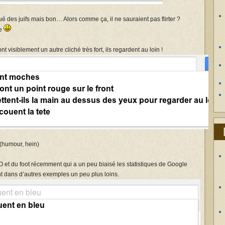
é des juifs mais bon… Alors comme ça, il ne sauraient pas flirter ?
ne
t visiblement un autre cliché très fort, ils regardent au loin !
 (humour, hein)
et du foot récemment qui a un peu biaisé les statistiques de Google
t dans d’autres exemples un peu plus loins.