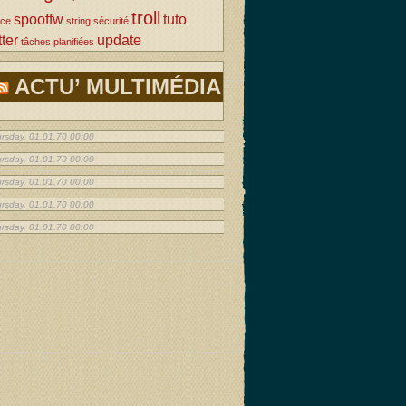
troll
spooffw
tuto
rce
string
sécurité
tter
update
tâches planifiées
ACTU’ MULTIMÉDIA
rsday, 01.01.70 00:00
rsday, 01.01.70 00:00
rsday, 01.01.70 00:00
rsday, 01.01.70 00:00
rsday, 01.01.70 00:00