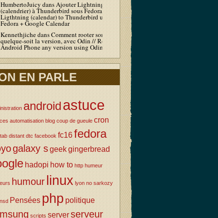
HumbertoJuicy
dans
Ajouter Lightning
(calendrier) à Thunderbird sous Fedora / Add
Ligthtning (calendar) to Thunderbird under
Fedora + Google Calendar
Kennethjiche
dans
Comment rooter son Android
quelque-soit la version, avec Odin // Root your
Android Phone any version using Odin
ON EN PARLE
astuce
android
nistration
cron
uces
automatisation
blog
coup de gueule
fedora
fc16
tab
distant
dtc
facebook
oyo
galaxy s
geek
gingerbread
oogle
hadopi
how to
http
humeur
linux
humour
eurs
lyon
no sarkozy
php
Pensées
politique
nsd
amsung
serveur
server
scripts