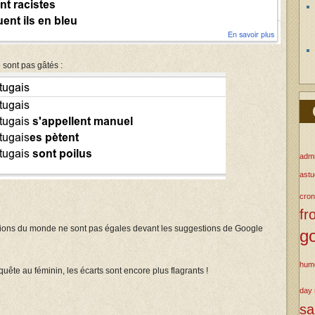
 sont pas gâtés :
admi
ast
cron
fr
lations du monde ne sont pas égales devant les suggestions de Google
g
hum
quête au féminin, les écarts sont encore plus flagrants !
day
s