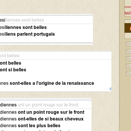
sou
twi
Thu
Thu
Thu
Thu
Thu