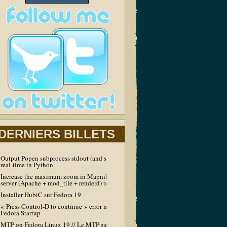
DERNIERS BILLETS
Output Popen subprocess stdout (and stderr) in
real-time in Python
Increase the maximum zoom in Mapnik tiles
server (Apache + mod_tile + renderd) to 19
Installer HubiC sur Fedora 19
« Press Control-D to continue » error message at
Fedora Startup
MTP on Fedora Linux 19 // Le MTP sur Fedora