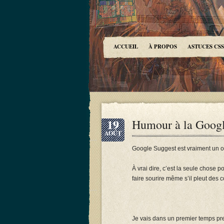
ACCUEIL
À PROPOS
ASTUCES CSS
19
Humour à la Googl
AOÛT
Google Suggest est vraiment un ou
À vrai dire, c’est la seule chose p
faire sourire même s’il pleut des 
Je vais dans un premier temps p