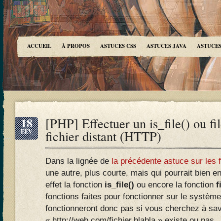
ACCUEIL
À PROPOS
ASTUCES CSS
ASTUCES JAVA
ASTUCES
18
[PHP] Effectuer un is_file() ou fil
FÉV
fichier distant (HTTP)
Dans la lignée de
la précédente astuce sur les f
une autre, plus courte, mais qui pourrait bien e
effet la fonction
is_file()
ou encore la fonction
f
fonctions faites pour fonctionner sur le système 
fonctionneront donc pas si vous cherchez à savoi
« http://web.com/fichier.blabla » existe ou pas.