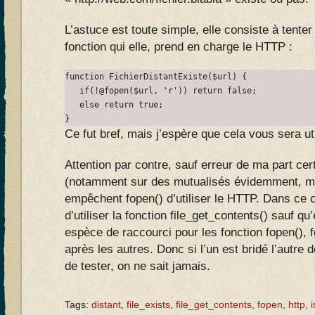
L’astuce est toute simple, elle consiste à tenter 
fonction qui elle, prend en charge le HTTP :
function FichierDistantExiste($url) {

   if(!@fopen($url, 'r')) return false;

   else return true;

}
Ce fut bref, mais j’espère que cela vous sera ut
Attention par contre, sauf erreur de ma part ce
(notamment sur des mutualisés évidemment, ma
empêchent fopen() d’utiliser le HTTP. Dans ce c
d’utiliser la fonction file_get_contents() sauf qu
espèce de raccourci pour les fonction fopen(), fg
après les autres. Donc si l’un est bridé l’autre d
de tester, on ne sait jamais.
Tags:
distant
,
file_exists
,
file_get_contents
,
fopen
,
http
,
i