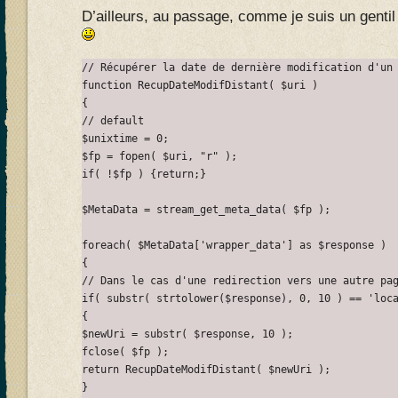
D’ailleurs, au passage, comme je suis un gentil Tr
// Récupérer la date de dernière modification d'un 
function RecupDateModifDistant( $uri )

{

// default

$unixtime = 0;

$fp = fopen( $uri, "r" );

if( !$fp ) {return;}

$MetaData = stream_get_meta_data( $fp );

foreach( $MetaData['wrapper_data'] as $response )

{

// Dans le cas d'une redirection vers une autre pag
if( substr( strtolower($response), 0, 10 ) == 'loca
{

$newUri = substr( $response, 10 );

fclose( $fp );

return RecupDateModifDistant( $newUri );

}
