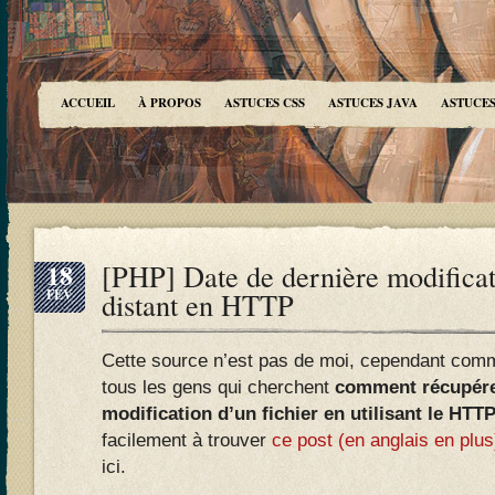
ACCUEIL
À PROPOS
ASTUCES CSS
ASTUCES JAVA
ASTUCES
18
[PHP] Date de dernière modificat
FÉV
distant en HTTP
Cette source n’est pas de moi, cependant comm
tous les gens qui cherchent
comment récupérer
modification d’un fichier en utilisant le HTTP
facilement à trouver
ce post (en anglais en plus
ici.