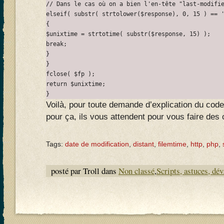
// Dans le cas où on a bien l'en-tête "last-modifie
elseif( substr( strtolower($response), 0, 15 ) == '
{

$unixtime = strtotime( substr($response, 15) );

break;

}

}

fclose( $fp );

return $unixtime;

Voilà, pour toute demande d’explication du cod
pour ça, ils vous attendent pour vous faire des ca
Tags:
date de modification
,
distant
,
filemtime
,
http
,
php
,
posté par Troll dans
Non classé
,
Scripts, astuces, dév