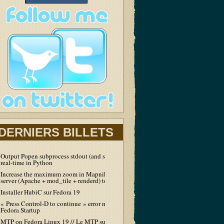
DERNIERS BILLETS
Output Popen subprocess stdout (and stderr) in
real-time in Python
Increase the maximum zoom in Mapnik tiles
server (Apache + mod_tile + renderd) to 19
Installer HubiC sur Fedora 19
« Press Control-D to continue » error message at
Fedora Startup
MTP on Fedora Linux 19 // Le MTP sur Fedora