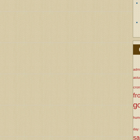
admi
ast
cron
fr
g
hum
day
s