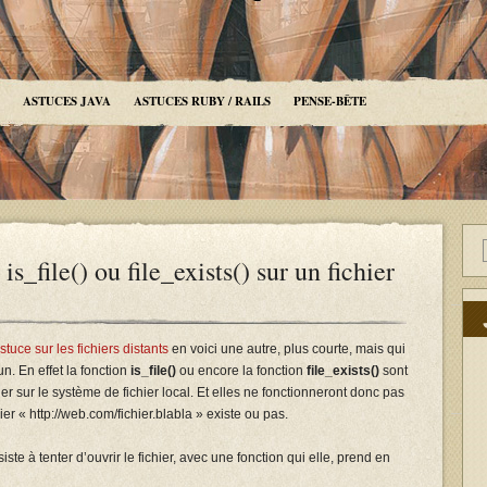
ASTUCES JAVA
ASTUCES RUBY / RAILS
PENSE-BÊTE
s_file() ou file_exists() sur un fichier
tuce sur les fichiers distants
en voici une autre, plus courte, mais qui
n. En effet la fonction
is_file()
ou encore la fonction
file_exists()
sont
er sur le système de fichier local. Et elles ne fonctionneront donc pas
ier « http://web.com/fichier.blabla » existe ou pas.
iste à tenter d’ouvrir le fichier, avec une fonction qui elle, prend en