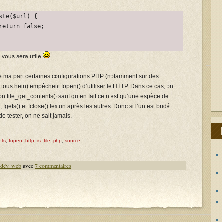
ste($url) {

return false;

a vous sera utile
 de ma part certaines configurations PHP (notamment sur des
ous hein) empêchent fopen() d’utiliser le HTTP. Dans ce cas, on
ction file_get_contents() sauf qu’en fait ce n’est qu’une espèce de
 fgets() et fclose() les un après les autres. Donc si l’un est bridé
 de tester, on ne sait jamais.
nts
,
fopen
,
http
,
is_file
,
php
,
source
, dév. web
avec
7 commentaires