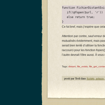
function FichierDistantExi
   if(!@fopen($url, 'r')) 
   else return true;

}
Ce fut bref, mais j’espère que cel
Attention par contre, sauf erreur
mutualisés évidemment, mais pas t
serait bien tenté d’utiliser la fon
raccourci pour les fonction fopen(),
l’autre devrait l’être aussi. À vous
Tags:
distant
,
file_exists
,
file_get_conte
posté par Troll dans
Scripts, astuces