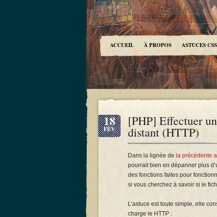
ACCUEIL
À PROPOS
ASTUCES CSS
18
[PHP] Effectuer un i
distant (HTTP)
FÉV
Dans la lignée de
la précédente as
pourrait bien en dépanner plus d’u
des fonctions faites pour fonctionn
si vous cherchez à savoir si le fich
L’astuce est toute simple, elle cons
charge le HTTP :