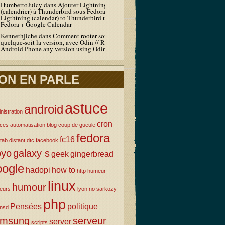
HumbertoJuicy
dans
Ajouter Lightning
(calendrier) à Thunderbird sous Fedora / Add
Ligthtning (calendar) to Thunderbird under
Fedora + Google Calendar
Kennethjiche
dans
Comment rooter son Android
quelque-soit la version, avec Odin // Root your
Android Phone any version using Odin
ON EN PARLE
astuce
android
nistration
cron
uces
automatisation
blog
coup de gueule
fedora
fc16
tab
distant
dtc
facebook
oyo
galaxy s
geek
gingerbread
oogle
hadopi
how to
http
humeur
linux
humour
eurs
lyon
no sarkozy
php
Pensées
politique
nsd
amsung
serveur
server
scripts