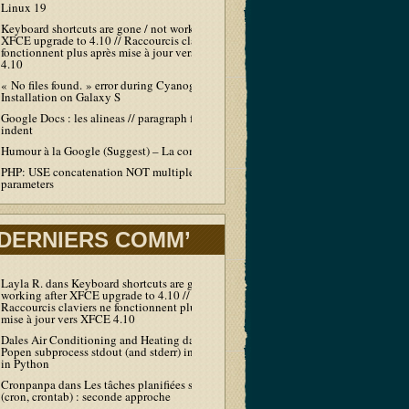
Linux 19
Keyboard shortcuts are gone / not working after
XFCE upgrade to 4.10 // Raccourcis claviers ne
fonctionnent plus après mise à jour vers XFCE
4.10
« No files found. » error during Cyanogen
Installation on Galaxy S
Google Docs : les alineas // paragraph first line
indent
Humour à la Google (Suggest) – La compil’
PHP: USE concatenation NOT multiple echo /
parameters
DERNIERS COMM’
Layla R.
dans
Keyboard shortcuts are gone / not
working after XFCE upgrade to 4.10 //
Raccourcis claviers ne fonctionnent plus après
mise à jour vers XFCE 4.10
Dales Air Conditioning and Heating
dans
Output
Popen subprocess stdout (and stderr) in real-time
in Python
Cronpanpa
dans
Les tâches planifiées sous Linux
(cron, crontab) : seconde approche