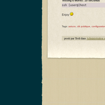
Testing it works: 10 seconds
ssh [user@]host
Enjoy
Tags:
astuce
,
clé publique
,
configuratio
posté par Troll dans
Administration 