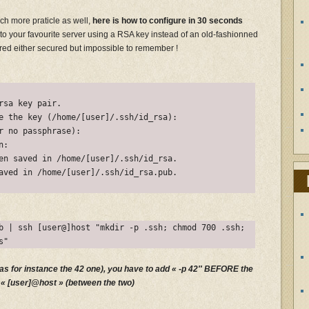
ch more praticle as well,
here is how to configure in 30 seconds
 to your favourite server using a RSA key instead of an old-fashionned
red either secured but impossible to remember !
rsa key pair.
e the key (/home/[user]/.ssh/id_rsa):
r no passphrase):
n:
en saved in /home/[user]/.ssh/id_rsa.
aved in /home/[user]/.ssh/id_rsa.pub.
b | ssh [user@]host "mkdir -p .ssh; chmod 700 .ssh;
s"
 (as for instance the 42 one), you have to add « -p 42″ BEFORE the
 [user]@host » (between the two)