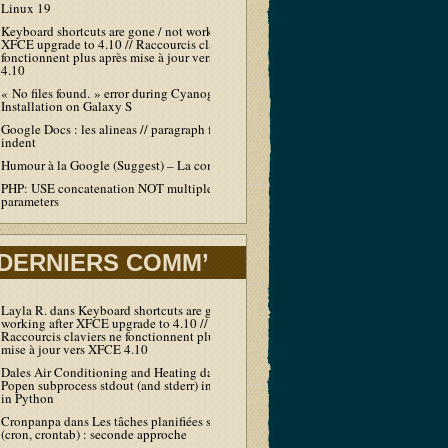
Linux 19
Keyboard shortcuts are gone / not working after
XFCE upgrade to 4.10 // Raccourcis claviers ne
fonctionnent plus après mise à jour vers XFCE
4.10
« No files found. » error during Cyanogen
Installation on Galaxy S
Google Docs : les alineas // paragraph first line
indent
Humour à la Google (Suggest) – La compil’
PHP: USE concatenation NOT multiple echo /
parameters
DERNIERS COMM’
Layla R.
dans
Keyboard shortcuts are gone / not
working after XFCE upgrade to 4.10 //
Raccourcis claviers ne fonctionnent plus après
mise à jour vers XFCE 4.10
Dales Air Conditioning and Heating
dans
Output
Popen subprocess stdout (and stderr) in real-time
in Python
Cronpanpa
dans
Les tâches planifiées sous Linux
(cron, crontab) : seconde approche