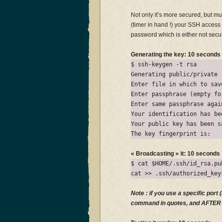
Not only it’s more secured, but mu
(timer in hand !) your SSH access
password which is either not secu
Generating the key: 10 seconds
$ ssh-keygen -t rsa
Generating public/private 
Enter file in which to sav
Enter passphrase (empty fo
Enter same passphrase agai
Your identification has be
Your public key has been s
The key fingerprint is:
« Broadcasting » it: 10 seconds
$ cat $HOME/.ssh/id_rsa.pu
cat >> .ssh/authorized_key
Note : if you use a specific port
command in quotes, and AFTER «