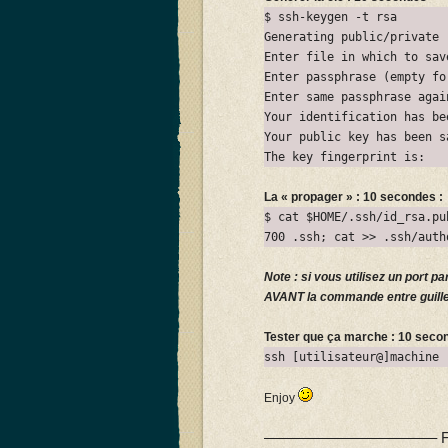
$ ssh-keygen -t rsa
Generating public/private 
Enter file in which to sav
Enter passphrase (empty fo
Enter same passphrase agai
Your identification has be
Your public key has been s
The key fingerprint is:
La « propager » : 10 secondes :
$ cat $HOME/.ssh/id_rsa.pu
700 .ssh; cat >> .ssh/auth
Note : si vous utilisez un port pa
AVANT la commande entre guille
Tester que ça marche : 10 seco
ssh [utilisateur@]machine
Enjoy
———————————– For o