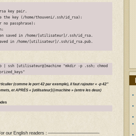
rsa key pair.
e the key (/home/thouveni/.ssh/id_rsa):
r no passphrase):
n:
en saved in /home/[utilisateur]/.ssh/id_rsa.
aved in /home/[utilisateur]/.ssh/id_rsa.pub.
b | ssh [utilisateur@]machine "mkdir -p .ssh; chmod
orized_keys"
rticulier (comme le port 42 par exemple), il faut rajouter « -p 42″
mets, et APRÈS « [utilisateur]@machine » (entre les deux)
ndes
ur English readers : ———————————-