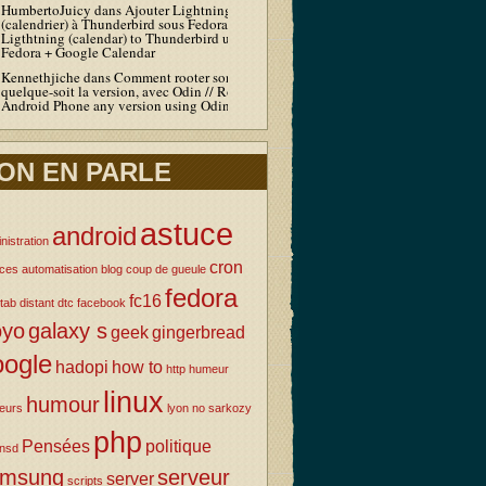
HumbertoJuicy
dans
Ajouter Lightning
(calendrier) à Thunderbird sous Fedora / Add
Ligthtning (calendar) to Thunderbird under
Fedora + Google Calendar
Kennethjiche
dans
Comment rooter son Android
quelque-soit la version, avec Odin // Root your
Android Phone any version using Odin
ON EN PARLE
astuce
android
nistration
cron
uces
automatisation
blog
coup de gueule
fedora
fc16
tab
distant
dtc
facebook
oyo
galaxy s
geek
gingerbread
oogle
hadopi
how to
http
humeur
linux
humour
eurs
lyon
no sarkozy
php
Pensées
politique
nsd
amsung
serveur
server
scripts