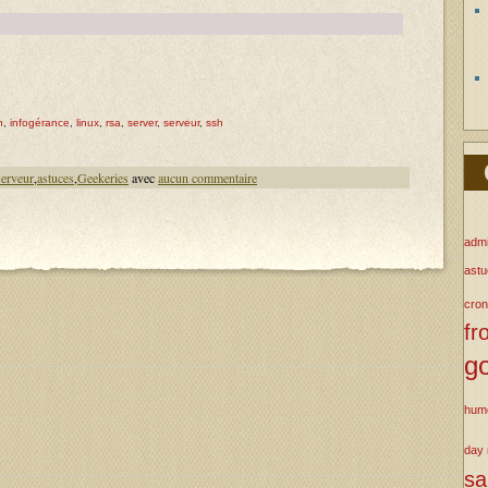
n
,
infogérance
,
linux
,
rsa
,
server
,
serveur
,
ssh
serveur
,
astuces
,
Geekeries
avec
aucun commentaire
admi
ast
cron
fr
g
hum
day
s