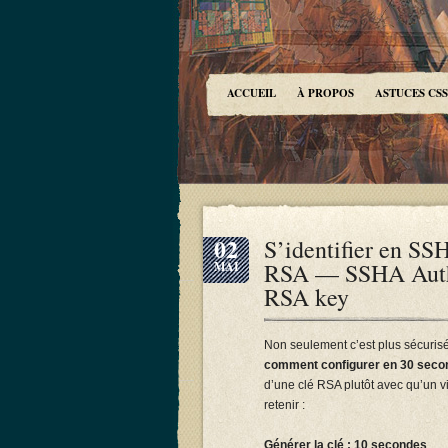
ACCUEIL
À PROPOS
ASTUCES CSS
02
S’identifier en SSH
RSA — SSHA Authen
MAI
RSA key
Non seulement c’est plus sécuris
comment configurer en 30 seco
d’une clé RSA plutôt avec qu’un v
retenir :
Générer la clé : 10 secondes