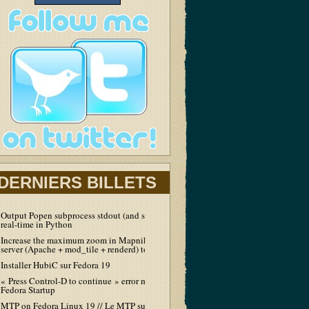
DERNIERS BILLETS
Output Popen subprocess stdout (and stderr) in
real-time in Python
Increase the maximum zoom in Mapnik tiles
server (Apache + mod_tile + renderd) to 19
Installer HubiC sur Fedora 19
« Press Control-D to continue » error message at
Fedora Startup
MTP on Fedora Linux 19 // Le MTP sur Fedora