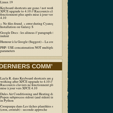
Linux 19
Keyboard shortcuts are gone / not working after
XFCE upgrade to 4.10 // Raccourcis claviers ne
fonctionnent plus après mise à jour vers XFCE
4.10
« No files found. » error during Cyanogen
Installation on Galaxy S
Google Docs : les alineas // paragraph first line
indent
Humour à la Google (Suggest) – La compil’
PHP: USE concatenation NOT multiple echo /
parameters
DERNIERS COMM’
Layla R.
dans
Keyboard shortcuts are gone / not
working after XFCE upgrade to 4.10 //
Raccourcis claviers ne fonctionnent plus après
mise à jour vers XFCE 4.10
Dales Air Conditioning and Heating
dans
Output
Popen subprocess stdout (and stderr) in real-time
in Python
Cronpanpa
dans
Les tâches planifiées sous Linux
(cron, crontab) : seconde approche