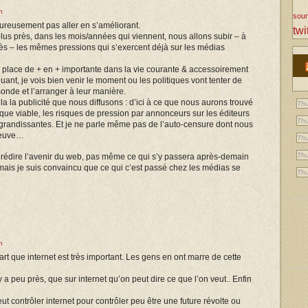
n
sou
reusement pas aller en s’améliorant.
twi
lus près, dans les mois/années qui viennent, nous allons subir – à
s – les mêmes pressions qui s’exercent déjà sur les médias
place de + en + importante dans la vie courante & accessoirement
luant, je vois bien venir le moment ou les politiques vont tenter de
 monde et l’arranger à leur manière.
la la publicité que nous diffusons : d’ici à ce que nous aurons trouvé
Thu
e viable, les risques de pression par annonceurs sur les éditeurs
Thu
grandissantes. Et je ne parle même pas de l’auto-censure dont nous
preuve…
Thu
Thu
rédire l’avenir du web, pas même ce qui s’y passera après-demain
is je suis convaincu que ce qui c’est passé chez les médias se
Thu
n
t que internet est très important. Les gens en ont marre de cette
n’y a peu près, que sur internet qu’on peut dire ce que l’on veut.. Enfin
 contrôler internet pour contrôler peu être une future révolte ou