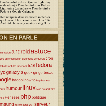
HumbertoJuicy
dans
Ajouter Lightning
(calendrier) à Thunderbird sous Fedora / Add
Ligthtning (calendar) to Thunderbird under
Fedora + Google Calendar
Kennethjiche
dans
Comment rooter son Android
quelque-soit la version, avec Odin // Root your
Android Phone any version using Odin
ON EN PARLE
astuce
android
nistration
cron
uces
automatisation
blog
coup de gueule
fedora
fc16
tab
distant
dtc
facebook
oyo
galaxy s
geek
gingerbread
oogle
hadopi
how to
http
humeur
linux
humour
eurs
lyon
no sarkozy
php
Pensées
politique
nsd
amsung
serveur
server
scripts