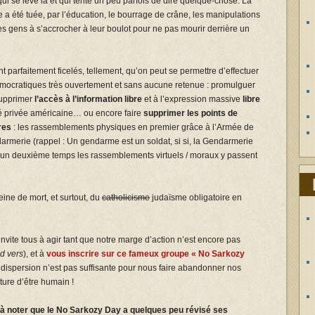
ui se lève là et qui tente un peu parfois de dire quelque-chose. La
le a été tuée, par l’éducation, le bourrage de crâne, les manipulations
s gens à s’accrocher à leur boulot pour ne pas mourir derrière un
parfaitement ficelés, tellement, qu’on peut se permettre d’effectuer
mocratiques très ouvertement et sans aucune retenue : promulguer
upprimer
l’accès à l’information libre
et à l’expression massive
libre
é privée américaine… ou encore faire
supprimer les points de
res
: les rassemblements physiques en premier grâce à l’Armée de
merie (rappel : Un gendarme est un soldat, si si, la Gendarmerie
ans un deuxième temps les rassemblements virtuels / moraux y passent
ine de mort, et surtout, du
catholicisme
judaïsme obligatoire en
 invite tous à agir tant que notre marge d’action n’est encore pas
d vers
), et à
vous inscrire sur ce fameux groupe « No Sarkozy
a dispersion n’est pas suffisante pour nous faire abandonner nos
ure d’être humain !
st à noter que le No Sarkozy Day a quelques peu révisé ses