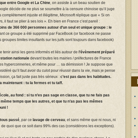
ue entre Google et La Chine
, on assiste à un beau soutien de
oogle décide de ne plus se soumettre à la censure chinoise qu’il juge
complètement injuste et illégitime, Microsoft réplique que « Si on
, il faut se plier à ses lois ». Eh bien en France c’est pareil :
ns de 366 000 personnes autour d’un seul et unique groupe : le
ant ce groupe a été supprimé par FaceBook (or facebook ne passe
 groupes limites insultants sur les juifs sont toujours dans facebook)
 tenir ainsi les gens informés et liés autour de
l’évènement préparé
station nationale
devant toutes les mairies / préfectures de France
es hyperconneries, et même pour … sa démission ! Je suppose que
déré qu’il faut avoir du culot pour réussir dans la vie, mais je pense
sion, ça fait juste pas très sérieux :
c’est pas dans les habitudes.
a maintenant : tu la fermes et tu taff.
cole, au fond : si tu n’es pas sage en classe, que tu ne fais pas
n même temps que les autres, et que tu n’as pas les mêmes
uni !
t tous passé
, par ce
lavage de cerveau
, et sans même que ni nous, ni
 de quoi que ce soit dans 99% des cas (considérons les exceptions).