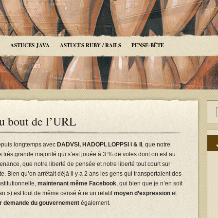
ASTUCES JAVA
ASTUCES RUBY / RAILS
PENSE-BÊTE
au bout de l’URL
depuis longtemps avec
DADVSI, HADOPI, LOPPSI I & II
, que notre
très grande majorité qui s’est jouée à 3 % de votes dont on est au
enance, que notre liberté de pensée et notre liberté tout court sur
te. Bien qu’on arrêtait déjà il y a 2 ans les gens qui transportaient des
nstitutionnelle,
maintenant même Facebook
, qui bien que je n’en soit
an ») est tout de même censé être un relatif
moyen d’expression
et
ur demande du gouvernement
également.