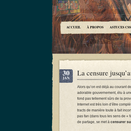
ACCUEIL
À PROPOS
ASTUCES CSS
30
La censure jusqu’
JAN
Alors qu’on est déjà au courant 
adorable gouvernement, élu à une 
fond pas tellement sûrs de la prov
Internet est très loin d’être complè
tracts de manière toute à fait inco
pas fan (dans tous les sens de « f
de partage, se met à
censurer s