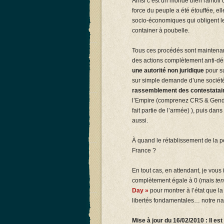
Ainsi c’est un monde bien ramoli q
force du peuple a été étouffée, el
socio-économiques qui obligent le
container à poubelle.
Tous ces procédés sont maintenant 
des actions complètement anti-dé
une autorité non juridique
pour s
sur simple demande d’une sociét
rassemblement des contestatai
l’Empire (comprenez CRS & Gendar
fait partie de l’armée) ), puis d
aussi.
À quand le rétablissement de la pe
France ?
En tout cas, en attendant, je vous
complètement égale à 0 (mais
ten
Day »
pour montrer à l’état que l
libertés fondamentales… notre nat
Mise à jour du 16/02/2010 : Il e