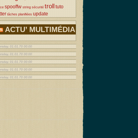
troll
spooffw
tuto
rce
string
sécurité
tter
update
tâches planifiées
ACTU’ MULTIMÉDIA
rsday, 01.01.70 00:00
rsday, 01.01.70 00:00
rsday, 01.01.70 00:00
rsday, 01.01.70 00:00
rsday, 01.01.70 00:00