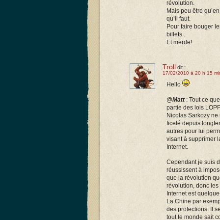
révolution.
Mais peu être qu’en 
qu’il faut.
Pour faire bouger le
billets..
Et merde!
Troll
dit :
17/02/2010 à 20 h 15 mi
Hello
@
Matt
: Tout ce que 
partie des lois LOPP
Nicolas Sarkozy ne 
ficelé depuis longte
autres pour lui perme
visant à supprimer l
Internet.
Cependant je suis d
réussissent à impose
que la révolution qu
révolution, donc les
Internet est quelque
La Chine par exemple
des protections. Il
tout le monde sait 