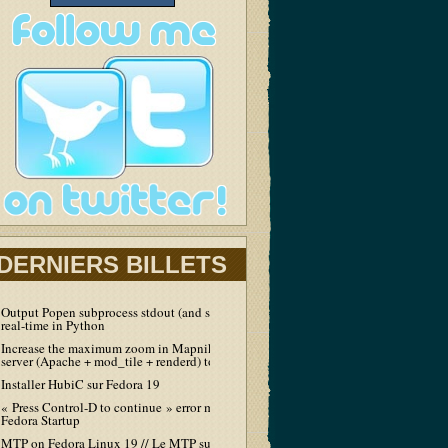
DERNIERS BILLETS
Output Popen subprocess stdout (and stderr) in
real-time in Python
Increase the maximum zoom in Mapnik tiles
server (Apache + mod_tile + renderd) to 19
Installer HubiC sur Fedora 19
« Press Control-D to continue » error message at
Fedora Startup
MTP on Fedora Linux 19 // Le MTP sur Fedora