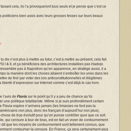
faisant cela, ils l’a provoqueront tous seuls et je pense que c’est ce
s politiciens bien assis avec leurs grosses fesses sur leurs beaux
n
tu dis n’est plus à mettre au futur, c’est à mettre au présent, cela fait
SI I & II, et ça bénéficiera des architectures installées pas Hadopi.
ressemble pas à Napoléon qu’en apparence, en stratège aussi, il a
mps la manière dont les choses allaient s’emboîter les unes dans les
ttre de finir par voter des lois anticonstitutionnelles et illégitimes
a liberté d’expression sur Internet comme c’est déjà le cas hors
e l’avis de
Flavia
sur le point qu’il y a peu de chance qu’ils
r une politique totalitariste. Même si je suis profondément certain
e Flavia espère n’arrivera jamais (les limasses ne font pas la
 américains non plus, donc les français d’aujourd’hui non plus),
-chose de trop évolutif pour qu’on puisse contrôler quoi que ce soit.
, qui censure à tour de bras, est en fait un vivier de contournement
 se dit que les moyens de contournement sont tellement connus, que
comment contourner la censure. En France, ça sera certainement plus