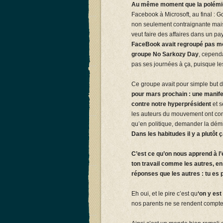
Au même moment que la polémiq
Facebook à Microsoft, au final : G
non seulement contraignante mais 
veut faire des affaires dans un pays
FaceBook avait regroupé pas moi
groupe No Sarkozy Day
, cepend
pas ses journées à ça, puisque les
Ce groupe avait pour simple but de
pour mars prochain : une manife
contre notre hyperprésident
et s
les auteurs du mouvement ont consi
qu’en politique, demander la démis
Dans les habitudes il y a plutôt ç
C’est ce qu’on nous apprend à l’é
ton travail comme les autres, e
réponses que les autres : tu es p
Eh oui, et le pire c’est qu
‘on y es
nos parents ne se rendent compte