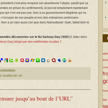
président n’est plus recquise (on abandonne l’utopie, paraît que ça
tes en prison ils confirmeront), le but est simplement maintenant
tique qui n’en est pas une, Non à un gouvernement illégitime qui ne
de s’occuper de son peuple et non des entreprises américano-
). Non a un nain aussi con que dans Naheulbeuk ! (bah, fallait bien le
ouvelles découvertes sur le No Sarkozy Day [ NSD ] !
Jetez donc
ozy Day) dirigé par des extrêmistes incultes ?
admi
ast
cron
 commentaires
fr
si
,
no sarkozy day
,
nsd
g
hum
ensure jusqu’au bout de l’URL”
day
s