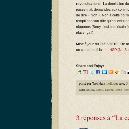
revendications
! La démission du 
passe mal, demandez aux communis
de dire « Non ». Non à cette poli
rempli pas son rôle qu’est celui 
nippones (Sony c’est pas ‘ricain !
placer ça !)
Mise à jour du 06/03/2010 : De n
un coup d’oeil là :
Le NSD (No Sark
Share and Enjoy:
posté par Troll dans
politique
avec
3
Tags:
censure
,
dadvsi
,
hadopi
,
liberté
,
lopp
3 réponses à “La c