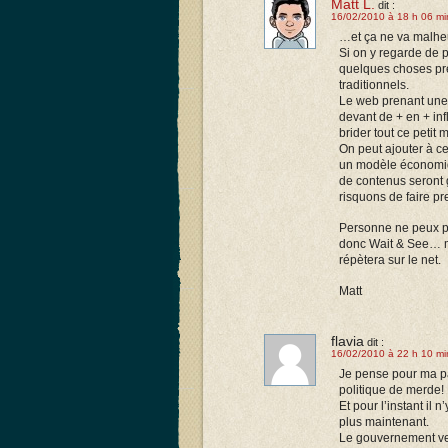
Matt L.
dit :
16/02/2010 à 18 h 06 mi
…et ça ne va malheu
Si on y regarde de p
quelques choses prè
traditionnels.
Le web prenant une 
devant de + en + inf
brider tout ce petit
On peut ajouter à ce
un modèle économiqu
de contenus seront 
risquons de faire 
Personne ne peux p
donc Wait & See… ma
répètera sur le net.
Matt
flavia
dit :
16/02/2010 à 22 h 10 mi
Je pense pour ma par
politique de merde!
Et pour l’instant il 
plus maintenant.
Le gouvernement veut