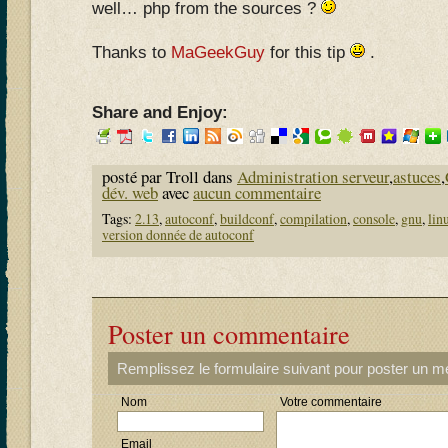
well… php from the sources ?
Thanks to
MaGeekGuy
for this tip
.
Share and Enjoy:
posté par Troll dans
Administration serveur
,
astuces
,
dév. web
avec
aucun commentaire
Tags:
2.13
,
autoconf
,
buildconf
,
compilation
,
console
,
gnu
,
lin
version donnée de autoconf
Poster un commentaire
Remplissez le formulaire suivant pour poster un 
Nom
Votre commentaire
Email