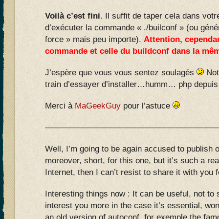
Voilà c’est fini
. Il suffit de taper cela dans vot
d’exécuter la commande « ./builconf » (ou génér
force » mais peu importe).
Attention, cependan
commande et celle du buildconf dans la mê
J’espère que vous vous sentez soulagés
Not
train d’essayer d’installer…humm… php depuis
Merci à
MaGeekGuy
pour l’astuce
—————————————————————
Well, I’m going to be again accused to publish o
moreover, short, for this one, but it’s such a rea
Internet, then I can’t resist to share it with you 
Interesting things now : It can be useful, not to 
interest you more in the case it’s essential, won
an old version of autoconf, for exemple the fam