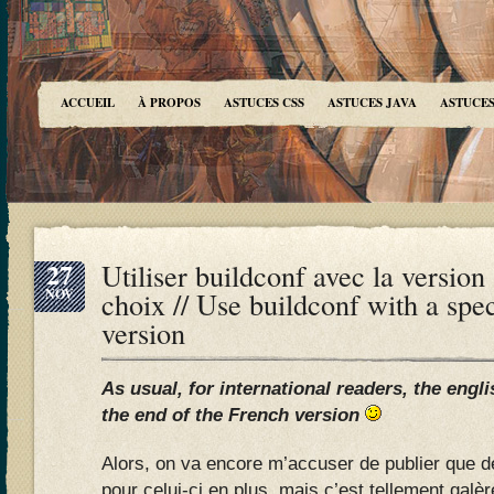
ACCUEIL
À PROPOS
ASTUCES CSS
ASTUCES JAVA
ASTUCES
27
Utiliser buildconf avec la version
NOV
choix // Use buildconf with a spe
version
As usual, for international readers, the engli
the end of the French version
Alors, on va encore m’accuser de publier que de
pour celui-ci en plus, mais c’est tellement galèr