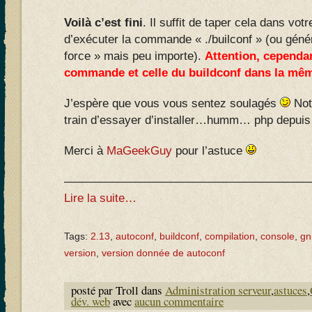
Voilà c’est fini
. Il suffit de taper cela dans vot
d’exécuter la commande « ./builconf » (ou génér
force » mais peu importe).
Attention, cependan
commande et celle du buildconf dans la mê
J’espère que vous vous sentez soulagés
Not
train d’essayer d’installer…humm… php depuis
Merci à
MaGeekGuy
pour l’astuce
—————————————————————
Lire la suite…
Tags:
2.13
,
autoconf
,
buildconf
,
compilation
,
console
,
gn
version
,
version donnée de autoconf
posté par Troll dans
Administration serveur
,
astuces
,
dév. web
avec
aucun commentaire