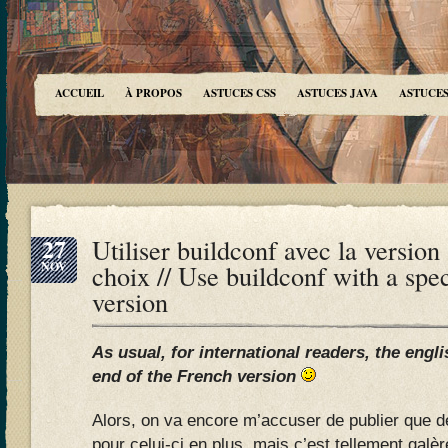
ACCUEIL
À PROPOS
ASTUCES CSS
ASTUCES JAVA
ASTUCES
27
Utiliser buildconf avec la version
NOV
choix // Use buildconf with a spe
version
As usual, for international readers, the engli
end of the French version
Alors, on va encore m’accuser de publier que de
pour celui-ci en plus, mais c’est tellement galèr