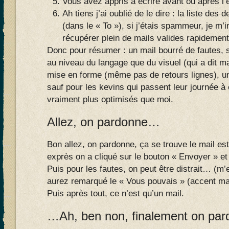
Vous avez appris à écrire avant ou après l’
Ah tiens j’ai oublié de le dire : la liste des 
(dans le « To »), si j’étais spammeur, je m’i
récupérer plein de mails valides rapidement
Donc pour résumer : un mail bourré de fautes,
au niveau du langage que du visuel (qui a dit 
mise en forme (même pas de retours lignes), une
sauf pour les kevins qui passent leur journée à 
vraiment plus optimisés que moi.
Allez, on pardonne…
Bon allez, on pardonne, ça se trouve le mail es
exprès on a cliqué sur le bouton « Envoyer » et
Puis pour les fautes, on peut être distrait… (
aurez remarqué le « Vous pouvais » (accent mar
Puis après tout, ce n’est qu’un mail.
…Ah, ben non, finalement on par