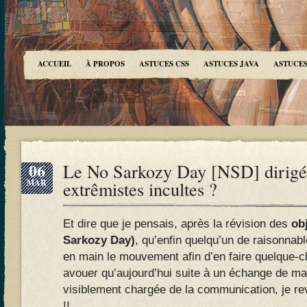
ACCUEIL
À PROPOS
ASTUCES CSS
ASTUCES JAVA
ASTUCES
06
Le No Sarkozy Day [NSD] dirigé
MAR
extrêmistes incultes ?
Et dire que je pensais, après la révision des
ob
Sarkozy Day)
, qu’enfin quelqu’un de raisonnabl
en main le mouvement afin d’en faire quelque-ch
avouer qu’aujourd’hui suite à un échange de ma
visiblement chargée de la communication, je r
!!