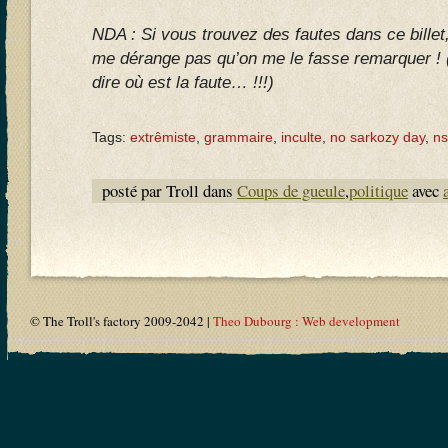
NDA : Si vous trouvez des fautes dans ce billet
me dérange pas qu’on me le fasse remarquer ! (
dire où est la faute… !!!)
Tags:
extrêmiste
,
grammaire
,
inculte
,
no sarkozy day
,
n
posté par Troll dans
Coups de gueule
,
politique
avec
© The Troll's factory 2009-2042 |
Theo Dubourg : Web development