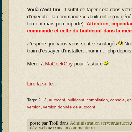
Voilà c’est fini
. Il suffit de taper cela dans vot
d’exécuter la commande « ./builconf » (ou génér
force » mais peu importe).
Attention, cependan
commande et celle du buildconf dans la mê
J’espère que vous vous sentez soulagés
Not
train d’essayer d’installer…humm… php depuis
Merci à
MaGeekGuy
pour l’astuce
—————————————————————
Lire la suite…
Tags:
2.13
,
autoconf
,
buildconf
,
compilation
,
console
,
gn
version
,
version donnée de autoconf
posté par Troll dans
Administration serveur
,
astuces
,
dév. web
avec
aucun commentaire