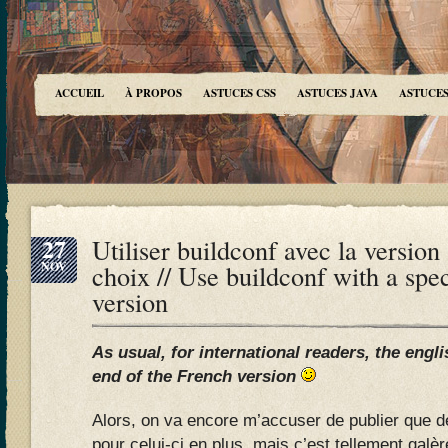
ACCUEIL
À PROPOS
ASTUCES CSS
ASTUCES JAVA
ASTUCES
27
Utiliser buildconf avec la version
NOV
choix // Use buildconf with a spe
version
As usual, for international readers, the engli
end of the French version
Alors, on va encore m’accuser de publier que de
pour celui-ci en plus, mais c’est tellement galèr