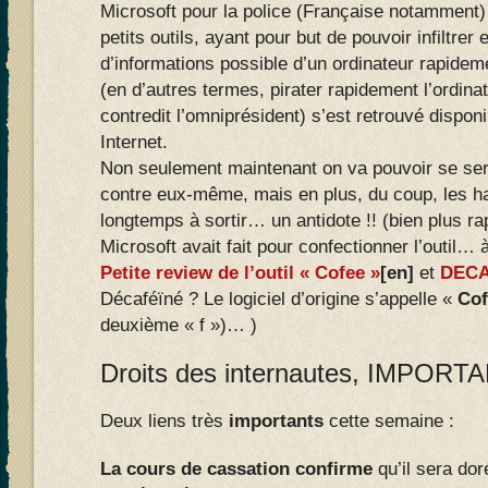
Microsoft pour la police (Française notamment)
petits outils, ayant pour but de pouvoir infiltrer 
d’informations possible d’un ordinateur rapide
(en d’autres termes, pirater rapidement l’ordinat
contredit l’omniprésident) s’est retrouvé dispo
Internet.
Non seulement maintenant on va pouvoir se servi
contre eux-même, mais en plus, du coup, les h
longtemps à sortir… un antidote !! (bien plus r
Microsoft avait fait pour confectionner l’outil…
Petite review de l’outil « Cofee »
[en]
et
DECAF
Décaféïné ? Le logiciel d’origine s’appelle «
Cof
deuxième « f »)… )
Droits des internautes, IMPORTA
Deux liens très
importants
cette semaine :
La cours de cassation confirme
qu’il sera do