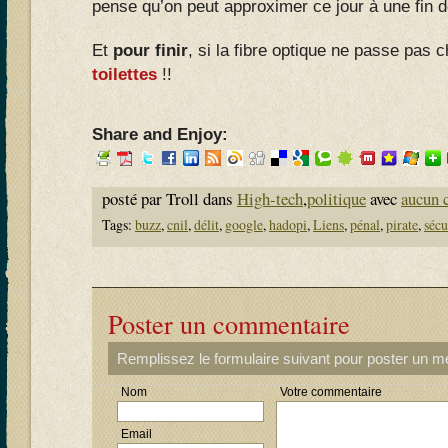
pense qu’on peut approximer ce jour à une fin 
Et
pour finir
, si la fibre optique ne passe pas
toilettes
!!
Share and Enjoy:
posté par Troll dans
High-tech
,
politique
avec
aucun 
Tags:
buzz
,
cnil
,
délit
,
google
,
hadopi
,
Liens
,
pénal
,
pirate
,
sécu
Poster un commentaire
Remplissez le formulaire suivant pour poster un 
Nom
Votre commentaire
Email