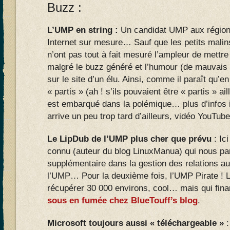
Buzz :
L’UMP en string :
Un candidat UMP aux régional
Internet sur mesure… Sauf que les petits malins 
n’ont pas tout à fait mesuré l’ampleur de mettre
malgré le buzz généré et l’humour (de mauvais 
sur le site d’un élu. Ainsi, comme il paraît qu’
« partis » (ah ! s’ils pouvaient être « partis » ai
est embarqué dans la polémique… plus d’infos i
arrive un peu trop tard d’ailleurs, vidéo YouTub
Le LipDub de l’UMP plus cher que prévu
: Ici
connu (auteur du blog LinuxManua) qui nous parl
supplémentaire dans la gestion des relations au
l’UMP… Pour la deuxième fois, l’UMP Pirate ! 
récupérer 30 000 environs, cool… mais qui fina
sous en fumée chez BlueTouff’s blog
.
Microsoft toujours aussi « téléchargeable »
: